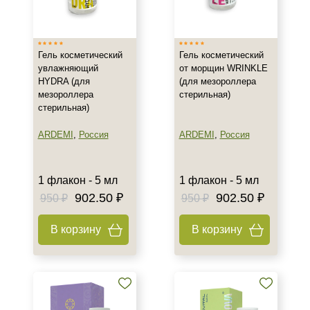
Израиль
Испания
Показать еще
Гель косметический
Гель косметический
увлажняющий
от морщин WRINKLE
Тип товара
HYDRA (для
(для мезороллера
мезороллера
стерильная)
Гель
стерильная)
Биоревитализант
Биорепарант
ARDEMI
,
Россия
ARDEMI
,
Россия
Показать еще
Класс косметики
1 флакон - 5 мл
1 флакон - 5 мл
902.50 ₽
902.50 ₽
950 ₽
950 ₽
Домашняя
Профессиональная
В корзину
В корзину
Тип кожи
Все типы кожи
Зрелая