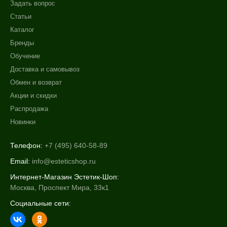
Задать вопрос
фл
Статьи
1 флакон
Каталог
2 мл
Бренды
Показать еще
Обучение
Ингредиенты
Доставка и самовывоз
Обмен и возврат
DMAE
Акции и скидки
PDRN
Распродажа
Аргирелин
Новинки
Показать еще
Время применения
Телефон:
+7 (495) 640-58-89
Email:
info@esteticshop.ru
Ежедневный
Интернет-Магазин Эстетик-Шоп:
Москва, Проспект Мира, 33к1
Процедура
Социальные сети:
Биорепарация