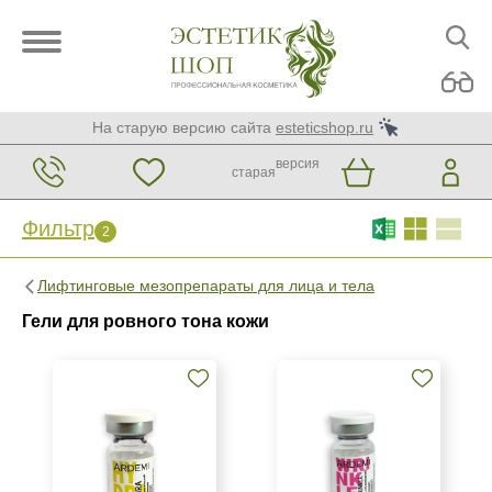
На старую версию сайта
esteticshop.ru
версия
старая
Фильтр
2
Фильтр
Сброс
2
Лифтинговые мезопрепараты для лица и тела
Бренд
Гели для ровного тона кожи
ARDEMI
SO-HA
Страна
Венгрия