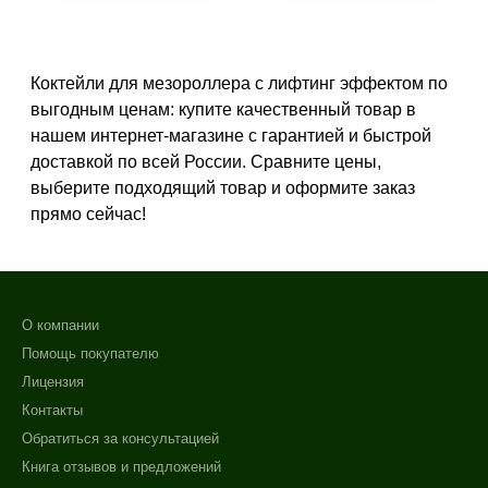
Алопеция
Возрастные изменения
+7 (495) 640-58-89
Показать еще
+7 (929) 933-09-89
Коктейли для мезороллера с лифтинг эффектом по
выгодным ценам: купите качественный товар в
Результат
нашем интернет-магазине с гарантией и быстрой
Ровный тон
доставкой по всей России. Сравните цены,
Гладкость
выберите подходящий товар и оформите заказ
прямо сейчас!
Защита
Показать еще
Область применения
О компании
Веки
Помощь покупателю
Вокруг глаз
Лицензия
Декольте
Контакты
Показать еще
Обратиться за консультацией
Объём
Книга отзывов и предложений