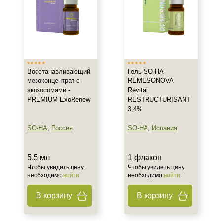
Обезвоженная
Показать еще
Возраст
Любой возраст
Восстанавливающий
Гель SO-HA
Любой возраст (от 18 лет)
мезоконцентрат с
REMESONOVA
После 20
экозосомами -
Revital
Показать еще
PREMIUM ExoRenew
RESTRUCTURISANT
3,4%
Действие
SO-HA
,
Россия
SO-HA
,
Испания
Восстановление
Матирование
5,5 мл
1 флакон
Моделирование
Чтобы увидеть цену
Чтобы увидеть цену
Показать еще
необходимо
войти
необходимо
войти
Назначение против
В корзину
В корзину
Акне