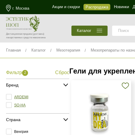
Акции и скидки
Новинки
Д
Распродажа
г. Москва
Каталог
Дистанционная продажа
(доставка)
лекарственных средств невозможна
Главная
Каталог
Мезотерапия
Мезопрепараты по назн
Гели для укрепле
Фильтр
Сброс
2
Бренд
ARDEMI
SO-HA
Страна
Венгрия