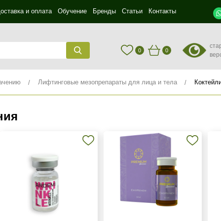
оставка и оплата
Обучение
Бренды
Статьи
Контакты
ста
0
0
вер
ачению
Лифтинговые мезопрепараты для лица и тела
Коктейл
ния