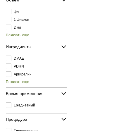
фл
1 флакон
2 мл
Показать еще
Ингредиенты
DMAE
PDRN
Аргирелин
Показать еще
Время применения
Ежедневный
Процедура
Биорепарация