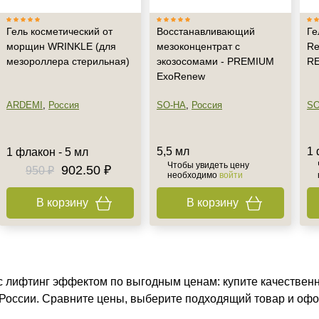
Гель косметический от
Восстанавливающий
Ге
морщин WRINKLE (для
мезоконцентрат с
Re
мезороллера стерильная)
экозосомами - PREMIUM
R
ExoRenew
ARDEMI
,
Россия
SO-HA
,
Россия
SO
5,5 мл
1
1 флакон - 5 мл
Чтобы увидеть цену
902.50 ₽
950 ₽
необходимо
войти
В корзину
В корзину
с лифтинг эффектом по выгодным ценам: купите качественн
 России. Сравните цены, выберите подходящий товар и офо