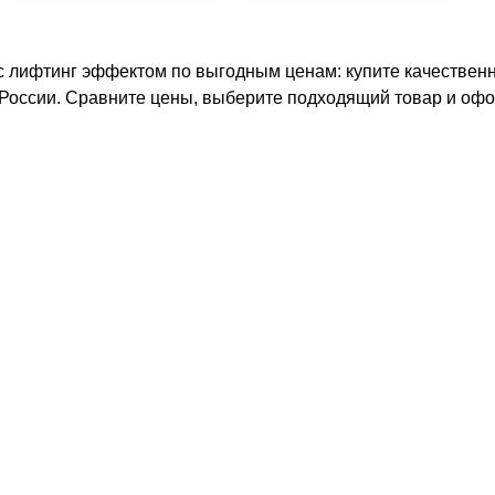
с лифтинг эффектом по выгодным ценам: купите качественн
 России. Сравните цены, выберите подходящий товар и офо
+7 (495) 640-58-89
+7 (929) 933-09-89