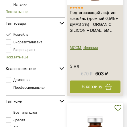
Испания
Показать еще
Подтягивающий лифтинг
коктейль (кремний 0,5% +
Тип товара
ДМАЭ 3%) - ORGANIC
SILICON + DMAE, 5ML
Коктейль
Биоревитализант
MCCM
,
Испания
Биорепарант
Показать еще
5 мл
Класс косметики
603 ₽
670 ₽
Домашняя
В корзину
Профессиональная
Тип кожи
Все типы кожи
Зрелая