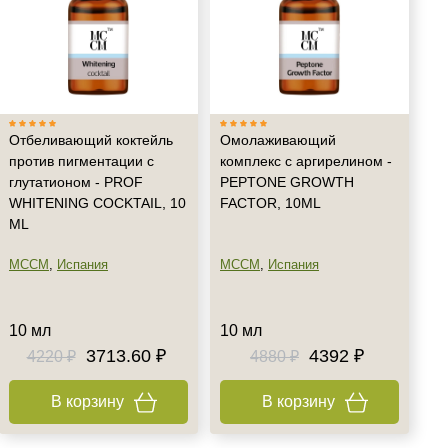
Отбеливающий коктейль
Омолаживающий
против пигментации с
комплекс с аргирелином -
глутатионом - PROF
PEPTONE GROWTH
WHITENING COCKTAIL, 10
FACTOR, 10ML
ML
MCCM
,
Испания
MCCM
,
Испания
10 мл
10 мл
3713.60 ₽
4392 ₽
4220 ₽
4880 ₽
В корзину
В корзину