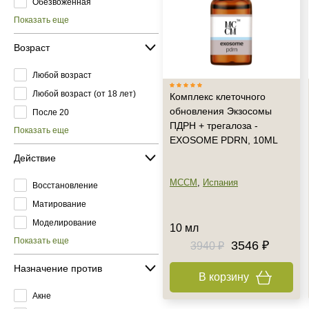
Обезвоженная
Показать еще
Возраст
Любой возраст
Любой возраст (от 18 лет)
Комплекс клеточного
обновления Экзосомы
После 20
ПДРН + трегалоза -
Показать еще
EXOSOME PDRN, 10ML
Действие
MCCM
,
Испания
Восстановление
Матирование
Моделирование
10 мл
Показать еще
3546 ₽
3940 ₽
Назначение против
В корзину
Акне