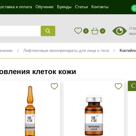
оставка и оплата
Обучение
Бренды
Статьи
Контакты
ста
0
0
вер
ачению
Лифтинговые мезопрепараты для лица и тела
Коктейл
овления клеток кожи
С