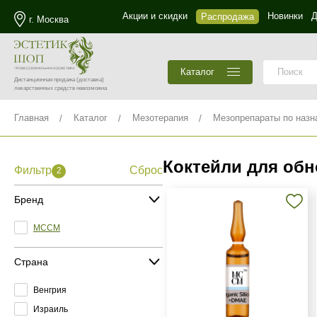
Акции и скидки
Новинки
Д
Распродажа
г. Москва
Каталог
Дистанционная продажа
(доставка)
лекарственных средств невозможна
Главная
Каталог
Мезотерапия
Мезопрепараты по назн
Коктейли для обн
Фильтр
Сброс
2
Бренд
MCCM
Страна
Венгрия
Израиль