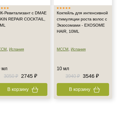
К-Ревитализант с DMAE
Коктейль для интенсивной
SKIN REPAIR COCKTAIL,
стимуляции роста волос с
0ML
Экзосомами - EXOSOME
HAIR, 10ML
CCM
,
Испания
MCCM
,
Испания
 мл
10 мл
2745 ₽
3546 ₽
3050 ₽
3940 ₽
В корзину
В корзину