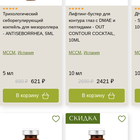
Трихологический
Лифтинг-бустер для
ДН
себорегулирующий
контура глаз с DMAE и
- 
коктейль для мезороллера
пептидами - OUT
1
- ANTISEBORRHEA, 5ML
CONTOUR COCKTAIL,
10ML
MCCM
,
Испания
MCCM
,
Испания
M
5 мл
10 мл
10
621 ₽
2421 ₽
690 ₽
2690 ₽
В корзину
В корзину
СКИДКА