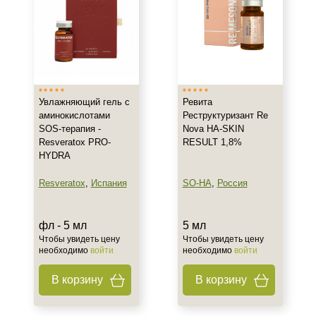
Любой возраст
После 30
После 35
Показать еще
Увлажняющий гель с
Ревита
Действие
аминокислотами
Реструктуризант Re
SOS-терапия -
Nova HA-SKIN
Восстановление
Resveratox PRO-
RESULT 1,8%
Моделирование
HYDRA
Обновление
Resveratox
,
Испания
SO-HA
,
Россия
Показать еще
Назначение против
фл - 5 мл
5 мл
Чтобы увидеть цену
Чтобы увидеть цену
Акне
необходимо
войти
необходимо
войти
Алопеция
В корзину
В корзину
Асимметрия
Показать еще