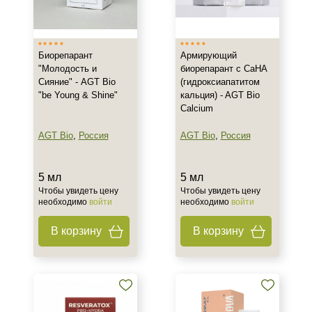
Венгрия
Израиль
Испания
Биорепарант
Армирующий
Показать еще
"Молодость и
биорепарант с CaHA
Сияние" - AGT Bio
(гидроксиапатитом
Тип товара
"be Young & Shine"
кальция) - AGT Bio
Calcium
Биорепарант
Активатор
AGT Bio
,
Россия
AGT Bio
,
Россия
Биоревитализант
Показать еще
5 мл
5 мл
Чтобы увидеть цену
Чтобы увидеть цену
Тип кожи
необходимо
войти
необходимо
войти
Все типы кожи
В корзину
В корзину
Жирная
Зрелая
Показать еще
Возраст