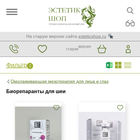
На старую версию сайта
esteticshop.ru
версия
старая
Фильтр
2
Фильтр
Сброс
2
Омолаживающая мезотерапия для лица и глаз
Бренд
Биорепаранты для шеи
AGT Bio
Resveratox
SO-HA
Страна