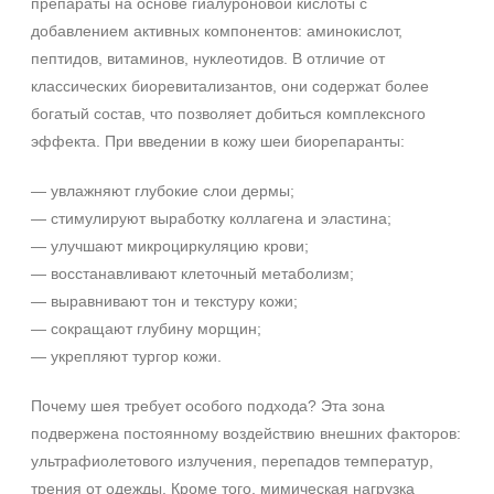
препараты на основе гиалуроновой кислоты с
Биорепарация
добавлением активных компонентов: аминокислот,
Мезотерапия
пептидов, витаминов, нуклеотидов. В отличие от
классических биоревитализантов, они содержат более
Форма выпуска
богатый состав, что позволяет добиться комплексного
эффекта. При введении в кожу шеи биорепаранты:
Ампула
Флакон
— увлажняют глубокие слои дермы;
Шприц
— стимулируют выработку коллагена и эластина;
— улучшают микроциркуляцию крови;
Подборки
— восстанавливают клеточный метаболизм;
Рост волос и алопеция
— выравнивают тон и текстуру кожи;
— сокращают глубину морщин;
— укрепляют тургор кожи.
Почему шея требует особого подхода? Эта зона
подвержена постоянному воздействию внешних факторов:
ультрафиолетового излучения, перепадов температур,
трения от одежды. Кроме того, мимическая нагрузка