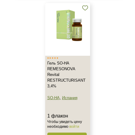
Применение
После пилинга
После солнца
Результат
Гладкость
Защита
Гель SO-HA
Лифтинг
REMESONOVA
Показать еще
Revital
RESTRUCTURISANT
3,4%
Область применения
SO-HA
,
Испания
Шея
Веки
Вокруг глаз
1 флакон
Показать еще
Чтобы увидеть цену
необходимо
войти
Объём