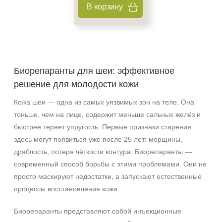
В корзину
фл
флакон
шприц
Показать еще
Биорепаранты для шеи: эффективное
Ингредиенты
решение для молодости кожи
PDRN
Кожа шеи — одна из самых уязвимых зон на теле. Она
Аминокислоты
тоньше, чем на лице, содержит меньше сальных желёз и
Витамин C
быстрее теряет упругость. Первые признаки старения
Показать еще
здесь могут появиться уже после 25 лет: морщины,
дряблость, потеря чёткости контура. Биорепаранты —
Пол
современный способ борьбы с этими проблемами. Они не
Для женщин
просто маскируют недостатки, а запускают естественные
процессы восстановления кожи.
Процедура
Биорепаранты представляют собой инъекционные
Биоревитализация