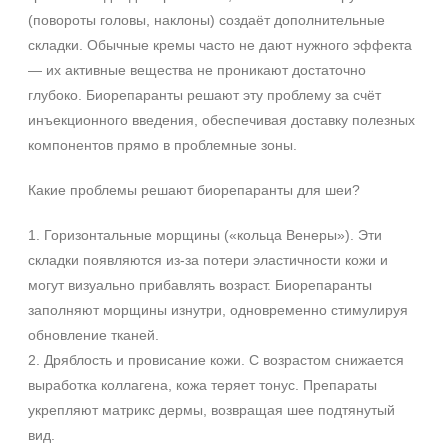
(повороты головы, наклоны) создаёт дополнительные
складки. Обычные кремы часто не дают нужного эффекта
— их активные вещества не проникают достаточно
глубоко. Биорепаранты решают эту проблему за счёт
инъекционного введения, обеспечивая доставку полезных
компонентов прямо в проблемные зоны.
Какие проблемы решают биорепаранты для шеи?
1. Горизонтальные морщины («кольца Венеры»). Эти
складки появляются из‑за потери эластичности кожи и
могут визуально прибавлять возраст. Биорепаранты
заполняют морщины изнутри, одновременно стимулируя
обновление тканей.
2. Дряблость и провисание кожи. С возрастом снижается
Не показывать предложение о консультации
выработка коллагена, кожа теряет тонус. Препараты
+7 (495) 640-58-89
укрепляют матрикс дермы, возвращая шее подтянутый
+7 (929) 933-09-89
вид.