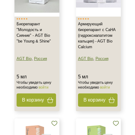
Израиль
Испания
Показать еще
Биорепарант
Армирующий
"Молодость и
биорепарант с CaHA
Тип товара
Сияние" - AGT Bio
(гидроксиапатитом
"be Young & Shine"
кальция) - AGT Bio
Биорепарант
Calcium
Активатор
Биоревитализант
AGT Bio
,
Россия
AGT Bio
,
Россия
Показать еще
5 мл
5 мл
Тип кожи
Чтобы увидеть цену
Чтобы увидеть цену
необходимо
войти
необходимо
войти
Все типы кожи
Жирная
В корзину
В корзину
Зрелая
Показать еще
Возраст