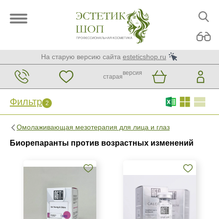
На старую версию сайта
esteticshop.ru
версия
старая
Фильтр
2
Фильтр
Сброс
2
Омолаживающая мезотерапия для лица и глаз
Бренд
Биорепаранты против возрастных изменений
AGT Bio
SO-HA
Страна
Венгрия