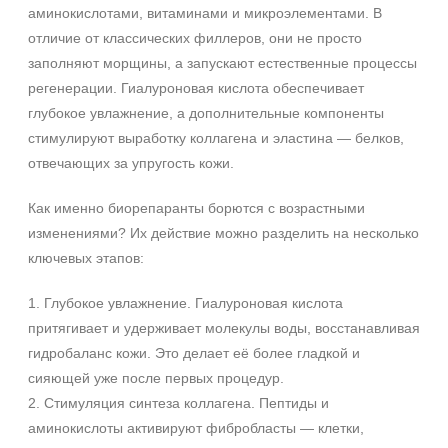
фл
аминокислотами, витаминами и микроэлементами. В
флакон
отличие от классических филлеров, они не просто
шприц
заполняют морщины, а запускают естественные процессы
Показать еще
регенерации. Гиалуроновая кислота обеспечивает
глубокое увлажнение, а дополнительные компоненты
Ингредиенты
стимулируют выработку коллагена и эластина — белков,
отвечающих за упругость кожи.
PDRN
Аминокислоты
Как именно биорепаранты борются с возрастными
Витамин C
изменениями? Их действие можно разделить на несколько
Показать еще
ключевых этапов:
Пол
1. Глубокое увлажнение. Гиалуроновая кислота
Для женщин
притягивает и удерживает молекулы воды, восстанавливая
гидробаланс кожи. Это делает её более гладкой и
Процедура
сияющей уже после первых процедур.
2. Стимуляция синтеза коллагена. Пептиды и
Биоревитализация
аминокислоты активируют фибробласты — клетки,
Биорепарация