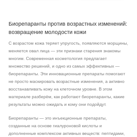
После пилинга
После солнца
Биорепаранты против возрастных изменений:
возвращение молодости кожи
Результат
С возрастом кожа теряет упругость, появляются морщины,
Гладкость
меняется овал лица — эти признаки старения знакомы
Защита
многим. Современная косметология предлагает
Лифтинг
множество решений, и одно из самых эффективных —
Показать еще
биорепаранты. Эти инновационные препараты помогают
Область применения
не просто маскировать возрастные изменения, а активно
восстанавливать кожу на клеточном уровне. В этом
Веки
материале разберём, как работают биорепаранты, какие
Вокруг глаз
результаты можно ожидать и кому они подойдут.
Волосы
Показать еще
Биорепаранты — это инъекционные препараты,
созданные на основе гиалуроновой кислоты и
Объём
дополненные комплексом активных веществ: пептидами,