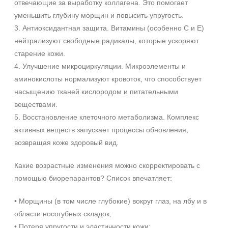
отвечающие за выработку коллагена. Это помогает
Мезотерапия
уменьшить глубину морщин и повысить упругость.
3. Антиоксидантная защита. Витамины (особенно C и E)
Форма выпуска
нейтрализуют свободные радикалы, которые ускоряют
Ампула
старение кожи.
Флакон
4. Улучшение микроциркуляции. Микроэлементы и
Шприц
аминокислоты нормализуют кровоток, что способствует
насыщению тканей кислородом и питательными
Подборки
веществами.
5. Восстановление клеточного метаболизма. Комплекс
Рост волос и алопеция
активных веществ запускает процессы обновления,
возвращая коже здоровый вид.
Какие возрастные изменения можно скорректировать с
помощью биорепарантов? Список впечатляет:
• Морщины (в том числе глубокие) вокруг глаз, на лбу и в
области носогубных складок;
• Потеря упругости и эластичности кожи;