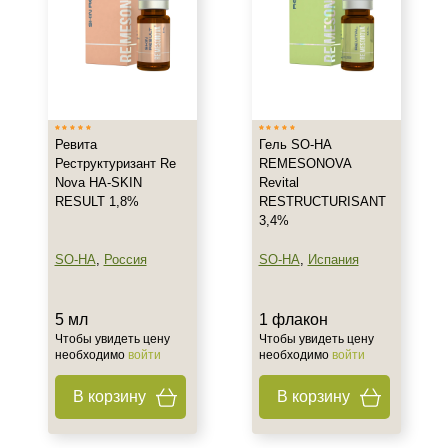
Любой возраст
После 30
После 35
Показать еще
Действие
Ревита
Гель SO-HA
Реструктуризант Re
REMESONOVA
Восстановление
Nova HA-SKIN
Revital
Моделирование
RESULT 1,8%
RESTRUCTURISANT
Обновление
3,4%
Показать еще
SO-HA
,
Россия
SO-HA
,
Испания
Назначение против
5 мл
1 флакон
Возрастные изменения
Чтобы увидеть цену
Чтобы увидеть цену
Акне
необходимо
войти
необходимо
войти
Алопеция
В корзину
В корзину
Показать еще
Применение