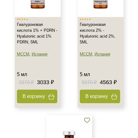
Испания
Показать еще
Тип товара
Гиалуроновая
Гиалуроновая
кислота 1% + PDRN -
кислота 2% -
Биоревитализант
Hyaluronic acid 1%
Hyaluronic acid 2%,
PDRN, 5ML
5ML
Активатор
Биорепарант
MCCM
,
Испания
MCCM
,
Испания
Показать еще
Тип кожи
5 мл
5 мл
3033 ₽
4563 ₽
3370 ₽
5070 ₽
Все типы кожи
Жирная
В корзину
В корзину
Зрелая
Показать еще
Возраст
Любой возраст