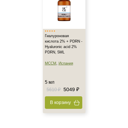
После 30
После 35
Показать еще
Действие
Гиалуроновая
Восстановление
кислота 2% + PDRN -
Hyaluronic acid 2%
Моделирование
PDRN, 5ML
Обновление
Показать еще
MCCM
,
Испания
Назначение против
5 мл
Акне
5049 ₽
5610 ₽
Алопеция
Асимметрия
В корзину
Показать еще
Применение