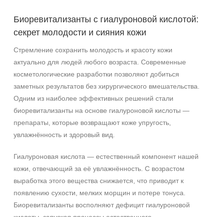
После пилинга
После солнца
Биоревитализанты с гиалуроновой кислотой:
секрет молодости и сияния кожи
Результат
Стремление сохранить молодость и красоту кожи
Гладкость
актуально для людей любого возраста. Современные
Защита
косметологические разработки позволяют добиться
Лифтинг
заметных результатов без хирургического вмешательства.
Показать еще
Одним из наиболее эффективных решений стали
биоревитализанты на основе гиалуроновой кислоты —
Область применения
препараты, которые возвращают коже упругость,
Веки
увлажнённость и здоровый вид.
Вокруг глаз
Гиалуроновая кислота — естественный компонент нашей
Волосы
кожи, отвечающий за её увлажнённость. С возрастом
Показать еще
выработка этого вещества снижается, что приводит к
Объём
появлению сухости, мелких морщин и потере тонуса.
Биоревитализанты восполняют дефицит гиалуроновой
фл