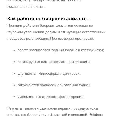
кислоты, запуская процессы естественного
флакон
восстановления кожи.
шприц
Показать еще
Как работают биоревитализанты
Принцип действия биоревитализантов основан на
Ингредиенты
глубоком увлажнении дермы и стимуляции естественных
Гиалуроновая кислота
процессов регенерации. При введении препарата:
PDRN
Аминокислоты
восстанавливается водный баланс в клетках кожи;
Показать еще
активируется синтез коллагена и эластина;
Пол
улучшается микроциркуляция крови;
Для женщин
запускаются процессы обновления тканей;
Процедура
уменьшаются признаки фотостарения.
Биоревитализация
Биорепарация
Результат заметен уже после первых процедур: кожа
Мезотерапия
становится более упругой, гладкой и сияющей. Эффект