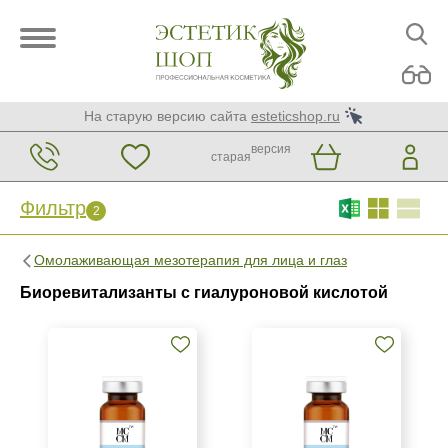
На старую версию сайта
esteticshop.ru
версия
старая
Фильтр
2
Фильтр
Сброс
2
Омолаживающая мезотерапия для лица и глаз
Бренд
Биоревитализанты с гиалуроновой кислотой
MCCM
Страна
Венгрия
Израиль