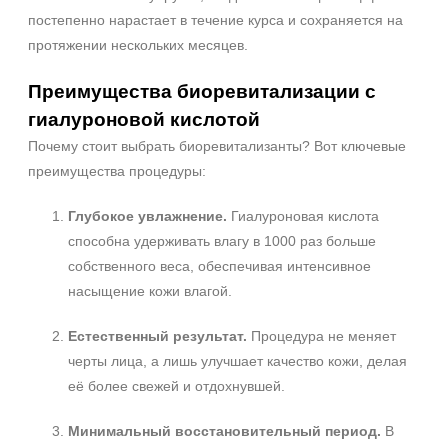
постепенно нарастает в течение курса и сохраняется на
Форма выпуска
протяжении нескольких месяцев.
Ампула
Преимущества биоревитализации с
Флакон
гиалуроновой кислотой
Шприц
Почему стоит выбрать биоревитализанты? Вот ключевые
преимущества процедуры:
Подборки
Рост волос и алопеция
Глубокое увлажнение.
Гиалуроновая кислота
способна удерживать влагу в 1000 раз больше
собственного веса, обеспечивая интенсивное
насыщение кожи влагой.
Естественный результат.
Процедура не меняет
черты лица, а лишь улучшает качество кожи, делая
её более свежей и отдохнувшей.
Минимальный восстановительный период.
В