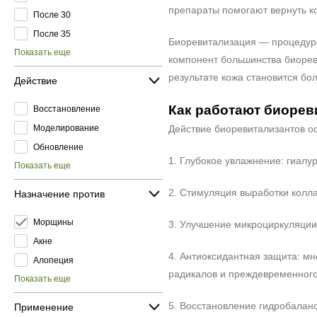
препараты помогают вернуть ко
После 30
После 35
Биоревитализация — процедура
Показать еще
компонент большинства биорев
результате кожа становится бо
Действие
Как работают биорев
Восстановление
Моделирование
Действие биоревитализантов о
Обновление
1. Глубокое увлажнение: гиалу
Показать еще
2. Стимуляция выработки колла
Назначение против
Морщины
3. Улучшение микроциркуляции
Акне
4. Антиоксидантная защита: м
Алопеция
радикалов и преждевременного
Показать еще
5. Восстановление гидробаланс
Применение