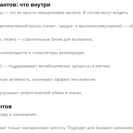
антов: что внутри
— это не просто гиалуроновая кислота. В состав могут входить:
 молекулярной массы (низко-, средне- и высокомолекулярная) — 
н, лизин) — строительные блоки для коллагена;
 антиоксиданты и стимуляторы регенерации;
й) — поддерживают метаболические процессы в клетках;
чную активность, усиливают эффект омоложения;
улучшают энергетический обмен в тканях.
Не показывать предложение о консультации
нтов
+7 (495) 640-58-89
таву и назначению:
+7 (929) 933-09-89
ат только гиалуроновую кислоту. Подходят для базового увлажне