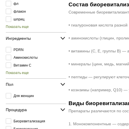
Состав биоревитализ
фл
флакон
Современные биоревитализанты 
шприц
• гиалуроновая кислота разной
Показать еще
• аминокислоты (глицин, проли
Ингредиенты
PDRN
• витамины (С, Е, группы В) —
Аминокислоты
• минералы (цинк, медь, магни
Витамин C
Показать еще
• пептиды — регулируют клето
Пол
• коэнзимы (например, Q10) — 
Для женщин
Виды биоревитализа
Процедура
Препараты различаются по сос
Биоревитализация
1. Монокомпонентные — содерж
Биорепарация