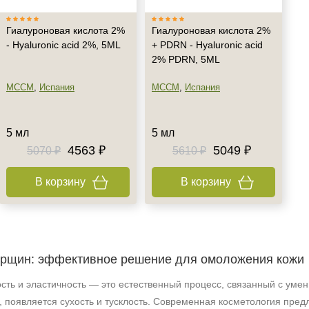
Гиалуроновая кислота 2%
Гиалуроновая кислота 2%
- Hyaluronic acid 2%, 5ML
+ PDRN - Hyaluronic acid
2% PDRN, 5ML
MCCM
,
Испания
MCCM
,
Испания
5 мл
5 мл
4563 ₽
5049 ₽
5070 ₽
5610 ₽
В корзину
В корзину
орщин: эффективное решение для омоложения кожи
ость и эластичность — это естественный процесс, связанный с уме
 появляется сухость и тусклость. Современная косметология пре