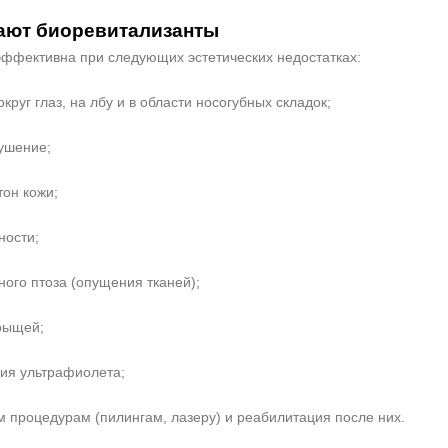
ают биоревитализанты
ффективна при следующих эстетических недостатках:
руг глаз, на лбу и в области носогубных складок;
лушение;
тон кожи;
ности;
ного птоза (опущения тканей);
прыщей;
вия ультрафиолета;
ым процедурам (пилингам, лазеру) и реабилитация после них.