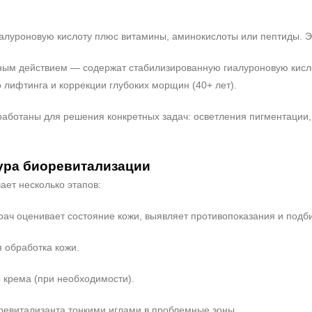
алуроновую кислоту плюс витамины, аминокислоты или пептиды. Э
ным действием — содержат стабилизированную гиалуроновую кисло
лифтинга и коррекции глубоких морщин (40+ лет).
аботаны для решения конкретных задач: осветления пигментации, 
ура биоревитализации
ает несколько этапов:
врач оценивает состояние кожи, выявляет противопоказания и под
 обработка кожи.
 крема (при необходимости).
ревитализанта тонкими иглами в проблемные зоны.