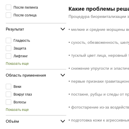
После пилинга
Какие проблемы реш
После солнца
Процедура биоревитализации э
Результат
• мелкие и средние морщины вок
Гладкость
• сухость, обезвоженность, ше
Защита
• тусклый цвет лица, неровный 
Лифтинг
Показать еще
• снижение упругости и эластич
Область применения
• первые признаки гравитацион
Веки
• постакне, рубцы и следы от 
Вокруг глаз
Волосы
• фотостарение из‑за воздейст
Показать еще
• подготовка кожи к агрессивн
Объём