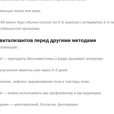
вающая маска или крем.
0 минут. Курс обычно состоит из 3–5 сеансов с интервалом 2–4 н
собенностей организма.
витализантов перед другими методами
тализацию:
ий — препараты биосовместимы и редко вызывают аллергию;
улучшения заметны уже через 3–5 дней;
ение, лифтинг, выравнивание тона и текстуры кожи;
ов — можно использовать как профилактику и как коррекцию;
дурами — мезотерапией, ботоксом, филлерами.