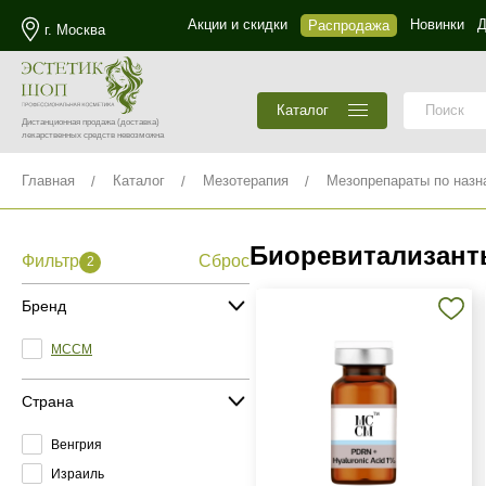
Акции и скидки
Новинки
Д
Распродажа
г. Москва
Каталог
Дистанционная продажа
(доставка)
лекарственных средств невозможна
Главная
Каталог
Мезотерапия
Мезопрепараты по назн
Биоревитализант
Фильтр
Сброс
2
Бренд
MCCM
Страна
Венгрия
Израиль