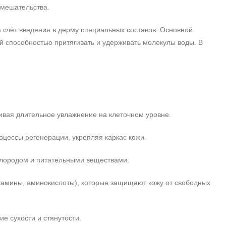
вмешательства.
 счёт введения в дерму специальных составов. Основной
й способностью притягивать и удерживать молекулы воды. В
чивая длительное увлажнение на клеточном уровне.
оцессы регенерации, укрепляя каркас кожи.
ислородом и питательными веществами.
тамины, аминокислоты), которые защищают кожу от свободных
е сухости и стянутости.