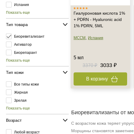
Испания
Показать еще
Гиалуроновая кислота 1%
+ PDRN - Hyaluronic acid
Тип товара
1% PDRN, 5ML
Биоревитализант
MCCM
,
Испания
Активатор
Биорепарант
5 мл
Показать еще
3033 ₽
3370 ₽
Тип кожи
В корзину
Все типы кожи
Жирная
Зрелая
Показать еще
Биоревитализанты от м
Возраст
С возрастом кожа теряет упруг
Морщины становятся заметнее,
Любой возраст