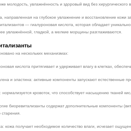
же молодость, увлажнённость и здоровый вид без хирургического 
, направленная на глубокое увлажнение и восстановление кожи за
итализантов — гиалуроновая кислота, которая обладает уникально
лее увлажнённой, гладкой, а мелкие морщины разглаживаются.
итализанты
сновано на нескольких механизмах:
роновая кислота притягивает и удерживает влагу в клетках, обеспе
гена и эластина: активные компоненты запускают естественные пр
: нормализуется кровоток, что способствует насыщению тканей к
ногие биоревитализанты содержат дополнительные компоненты (ви
 старения.
а: кожа получает необходимое количество влаги, исчезает ощущени