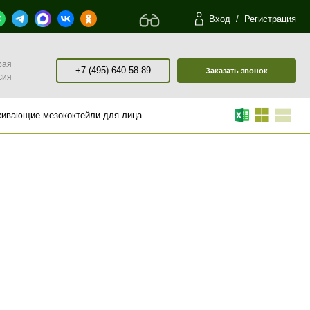
Вход
/
Регистрация
рая
+7 (495) 640-58-89
Заказать звонок
сия
ивающие мезококтейли для лица