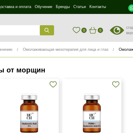
оставка и оплата
Обучение
Бренды
Статьи
Контакты
ста
0
0
вер
ачению
Омолаживающая мезотерапия для лица и глаз
Омолаж
ы от морщин