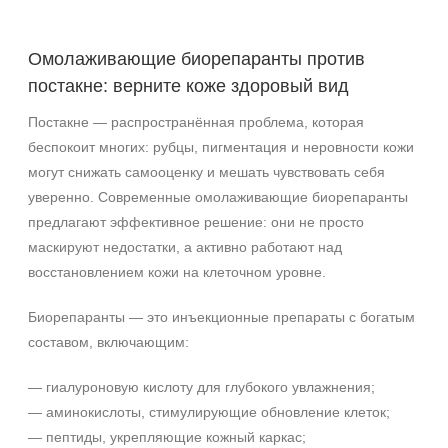
Постакне
Омолаживающие биорепаранты против
Акне
постакне: верните коже здоровый вид
Алопеция
Показать еще
Постакне — распространённая проблема, которая
беспокоит многих: рубцы, пигментация и неровности кожи
Применение
могут снижать самооценку и мешать чувствовать себя
После пилинга
уверенно. Современные омолаживающие биорепаранты
предлагают эффективное решение: они не просто
Результат
маскируют недостатки, а активно работают над
восстановлением кожи на клеточном уровне.
Гладкость
Защита
Биорепаранты — это инъекционные препараты с богатым
Лифтинг
составом, включающим:
Показать еще
— гиалуроновую кислоту для глубокого увлажнения;
Область применения
— аминокислоты, стимулирующие обновление клеток;
— пептиды, укрепляющие кожный каркас;
Веки