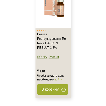
Все типы кожи
Жирная
Зрелая
Показать еще
Возраст
Ревита
Реструктуризант Re
Любой возраст
Nova HA-SKIN
Любой возраст (от 18 лет)
RESULT 1,8%
После 20
SO-HA
,
Россия
Показать еще
Действие
5 мл
Чтобы увидеть цену
Восстановление
необходимо
войти
Моделирование
В корзину
Обновление
Показать еще
Назначение против