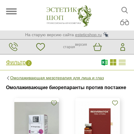
На старую версию сайта
esteticshop.ru
версия
старая
Фильтр
2
Фильтр
Сброс
2
Омолаживающая мезотерапия для лица и глаз
Бренд
Омолаживающие биорепаранты против постакне
AGT Bio
Resveratox
SO-HA
Страна