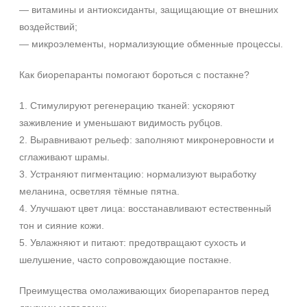
— витамины и антиоксиданты, защищающие от внешних
Вокруг глаз
воздействий;
Декольте
— микроэлементы, нормализующие обменные процессы.
Показать еще
Объём
Как биорепаранты помогают бороться с постакне?
ампула
1. Стимулируют регенерацию тканей: ускоряют
фл
заживление и уменьшают видимость рубцов.
флакон
2. Выравнивают рельеф: заполняют микронеровности и
Показать еще
сглаживают шрамы.
3. Устраняют пигментацию: нормализуют выработку
+7 (495) 640-58-89
Ингредиенты
меланина, осветляя тёмные пятна.
+7 (929) 933-09-89
4. Улучшают цвет лица: восстанавливают естественный
PDRN
тон и сияние кожи.
Аминокислоты
5. Увлажняют и питают: предотвращают сухость и
Витамин C
шелушение, часто сопровождающие постакне.
Показать еще
Время применения
Преимущества омолаживающих биорепарантов перед