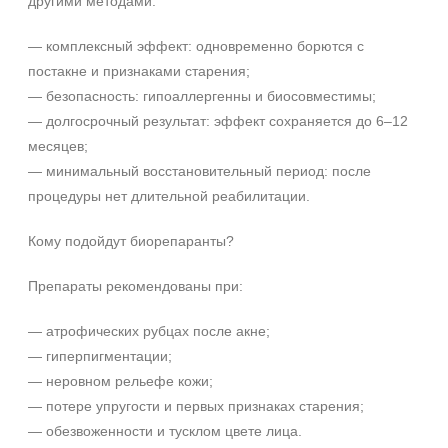
другими методами:
Ежедневный
— комплексный эффект: одновременно борются с
Процедура
постакне и признаками старения;
— безопасность: гипоаллергенны и биосовместимы;
Биоревитализация
— долгосрочный результат: эффект сохраняется до 6–12
Биорепарация
месяцев;
— минимальный восстановительный период: после
Форма выпуска
процедуры нет длительной реабилитации.
Ампула
Кому подойдут биорепаранты?
Флакон
Препараты рекомендованы при:
Подборки
Рост волос и алопеция
— атрофических рубцах после акне;
— гиперпигментации;
— неровном рельефе кожи;
— потере упругости и первых признаках старения;
— обезвоженности и тусклом цвете лица.