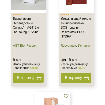
Венгрия
Израиль
Испания
Биорепарант
Увлажняющий гель с
Показать еще
"Молодость и
аминокислотами
Сияние" - AGT Bio
SOS-терапия -
Тип товара
"be Young & Shine"
Resveratox PRO-
HYDRA
Биорепарант
Биоревитализант
AGT Bio
,
Россия
Resveratox
,
Испания
Гель
Показать еще
5 мл
фл - 5 мл
Чтобы увидеть цену
Чтобы увидеть цену
Класс косметики
необходимо
войти
необходимо
войти
Домашняя
В корзину
В корзину
Профессиональная
Универсальная
Тип кожи