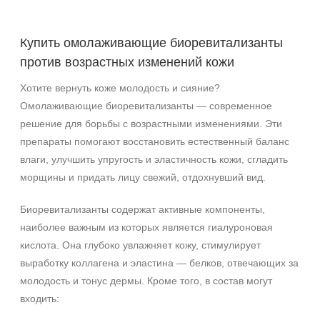
Возрастные изменения
Акне
Купить омолаживающие биоревитализанты
Алопеция
Показать еще
против возрастных изменений кожи
Хотите вернуть коже молодость и сияние?
Применение
Омолаживающие биоревитализанты — современное
После пилинга
решение для борьбы с возрастными изменениями. Эти
препараты помогают восстановить естественный баланс
Результат
влаги, улучшить упругость и эластичность кожи, сгладить
морщины и придать лицу свежий, отдохнувший вид.
Гладкость
Защита
Биоревитализанты содержат активные компоненты,
Лифтинг
наиболее важным из которых является гиалуроновая
Показать еще
кислота. Она глубоко увлажняет кожу, стимулирует
Область применения
выработку коллагена и эластина — белков, отвечающих за
молодость и тонус дермы. Кроме того, в состав могут
Веки
входить:
Вокруг глаз