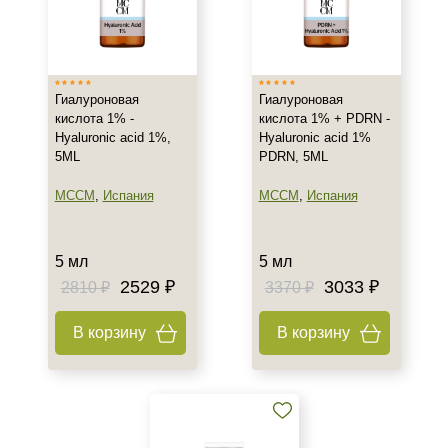
Израиль
Испания
Показать еще
Тип товара
Гиалуроновая
Гиалуроновая
кислота 1% -
кислота 1% + PDRN -
Биоревитализант
Hyaluronic acid 1%,
Hyaluronic acid 1%
5ML
PDRN, 5ML
Биорепарант
Гель
MCCM
,
Испания
MCCM
,
Испания
Показать еще
Класс косметики
5 мл
5 мл
2529 ₽
3033 ₽
2810 ₽
3370 ₽
Домашняя
Профессиональная
В корзину
В корзину
Универсальная
Тип кожи
Все типы кожи