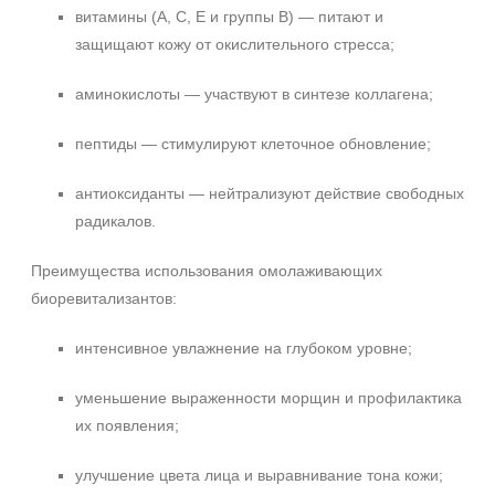
Декольте
витамины (A, C, E и группы B) — питают и
Показать еще
защищают кожу от окислительного стресса;
Объём
аминокислоты — участвуют в синтезе коллагена;
ампула
пептиды — стимулируют клеточное обновление;
фл
флакон
антиоксиданты — нейтрализуют действие свободных
Показать еще
радикалов.
Ингредиенты
Преимущества использования омолаживающих
биоревитализантов:
PDRN
Аминокислоты
интенсивное увлажнение на глубоком уровне;
Витамин C
Показать еще
уменьшение выраженности морщин и профилактика
их появления;
Время применения
улучшение цвета лица и выравнивание тона кожи;
Ежедневный