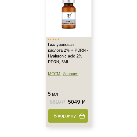
Жирная
Зрелая
Показать еще
Возраст
Любой возраст
Гиалуроновая
кислота 2% + PDRN -
Любой возраст (от 18 лет)
Hyaluronic acid 2%
После 20
PDRN, 5ML
Показать еще
MCCM
,
Испания
Действие
Восстановление
5 мл
Моделирование
5049 ₽
5610 ₽
Обновление
Показать еще
В корзину
Назначение против