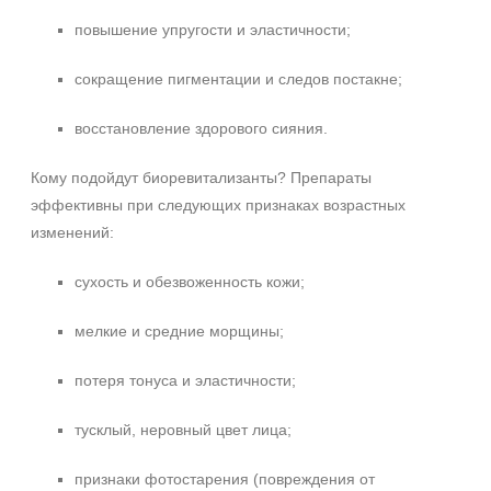
+7 (495) 640-58-89
повышение упругости и эластичности;
Процедура
+7 (929) 933-09-89
Биоревитализация
сокращение пигментации и следов постакне;
Биорепарация
восстановление здорового сияния.
Форма выпуска
Кому подойдут биоревитализанты? Препараты
Ампула
эффективны при следующих признаках возрастных
Флакон
изменений:
Подборки
сухость и обезвоженность кожи;
Рост волос и алопеция
мелкие и средние морщины;
потеря тонуса и эластичности;
тусклый, неровный цвет лица;
признаки фотостарения (повреждения от