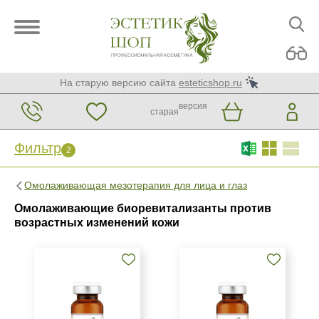
На старую версию сайта
esteticshop.ru
версия
старая
Фильтр
2
Фильтр
Сброс
Омолаживающая мезотерапия для лица и глаз
2
Омолаживающие биоревитализанты против
Бренд
возрастных изменений кожи
MCCM
Страна
Венгрия