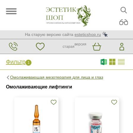
На старую версию сайта
esteticshop.ru
версия
старая
Фильтр
1
Фильтр
Сброс
1
Омолаживающая мезотерапия для лица и глаз
Бренд
Омолаживающие лифтинги
AERAZEN Laboratoires
ARDEMI
MCCM
Показать еще
Страна