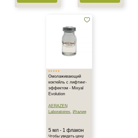
Назначение против
Акне
Алопеция
Возрастные изменения
Показать еще
Применение
После пилинга
Омолаживающий
Результат
коктейль с лифтинг-
эффектом - Mixyal
Гладкость
Evolution
Защита
AERAZEN
Лифтинг
Laboratoires
,
Италия
Показать еще
Область применения
5 мл - 1 флакон
Чтобы увидеть цену