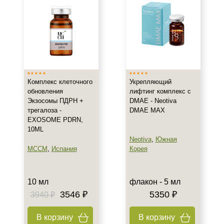
Все типы кожи
Жирная
Зрелая
Показать еще
Возраст
Комплекс клеточного
Укрепляющий
обновления
лифтинг комплекс с
Любой возраст
Экзосомы ПДРН +
DMAE - Neotiva
Любой возраст (от 18 лет)
трегалоза -
DMAE MAX
EXOSOME PDRN,
После 20
10ML
Показать еще
Neotiva
,
Южная
MCCM
,
Испания
Корея
Действие
Восстановление
10 мл
флакон - 5 мл
Моделирование
3546 ₽
5350 ₽
3940 ₽
Обновление
Показать еще
В корзину
В корзину