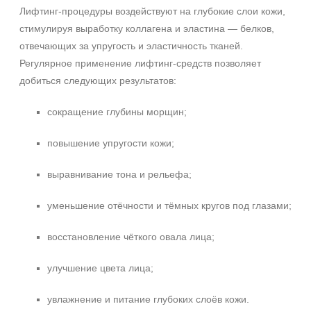
Лифтинг-процедуры воздействуют на глубокие слои кожи,
Ежедневный
стимулируя выработку коллагена и эластина — белков,
отвечающих за упругость и эластичность тканей.
Процедура
Регулярное применение лифтинг-средств позволяет
добиться следующих результатов:
Биоревитализация
Биорепарация
сокращение глубины морщин;
Форма выпуска
повышение упругости кожи;
Ампула
выравнивание тона и рельефа;
Флакон
уменьшение отёчности и тёмных кругов под глазами;
Подборки
восстановление чёткого овала лица;
Рост волос и алопеция
улучшение цвета лица;
увлажнение и питание глубоких слоёв кожи.