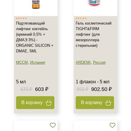
Венгрия
Израиль
Подтягивающий
Гель косметический
Испания
лифтинг коктейль
TIGHT&FIRM
Показать еще
(кремний 0,5% +
лифтинг (для
ДМАЭ 3%) -
мезороллера
Тип товара
ORGANIC SILICON +
стерильная)
DMAE, 5ML
Лифтинг
Биоревитализант
MCCM
,
Испания
ARDEMI
,
Россия
Биорепарант
Показать еще
5 мл
1 флакон - 5 мл
Класс косметики
603 ₽
902.50 ₽
670 ₽
950 ₽
Домашняя
В корзину
В корзину
Профессиональная
Универсальная
Тип кожи