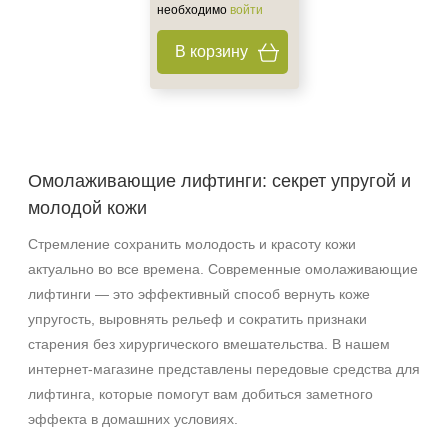
Веки
необходимо
войти
Вокруг глаз
В корзину
Декольте
Показать еще
Объём
ампула
Омолаживающие лифтинги: секрет упругой и
фл
молодой кожи
флакон
Стремление сохранить молодость и красоту кожи
Показать еще
актуально во все времена. Современные омолаживающие
Ингредиенты
лифтинги — это эффективный способ вернуть коже
упругость, выровнять рельеф и сократить признаки
PDRN
старения без хирургического вмешательства. В нашем
Аминокислоты
интернет‑магазине представлены передовые средства для
Витамин C
лифтинга, которые помогут вам добиться заметного
Показать еще
эффекта в домашних условиях.
Время применения