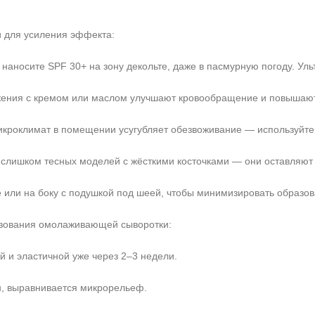
 для усиления эффекта:
 наносите SPF 30+ на зону декольте, даже в пасмурную погоду. Ул
ижения с кремом или маслом улучшают кровообращение и повышают
микроклимат в помещении усугубляет обезвоживание — используйте
е слишком тесных моделей с жёсткими косточками — они оставляю
е или на боку с подушкой под шеей, чтобы минимизировать образов
ьзования омолаживающей сыворотки:
й и эластичной уже через 2–3 недели.
, выравнивается микрорельеф.