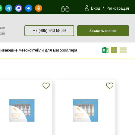
Вход
/
Регистрация
рая
+7 (495) 640-58-89
Заказать звонок
сия
ивающие мезококтейли для мезороллера