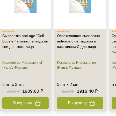
Сыворотка anti-age "Cell
Осветляющая сыворотка
Су
booster" с олигопептидами
anti-age с пептидами и
сы
сои для кожи лица
витамином С для лица
ав
ли
Kosmoteros Professionnel
Kosmoteros Professionnel
Ko
(Paris)
,
Франция
(Paris)
,
Франция
(Pa
5 шт х 3 мл
5 шт х 2 мл
5 
1909.60 ₽
1918.40 ₽
2170 ₽
2180 ₽
В корзину
В корзину