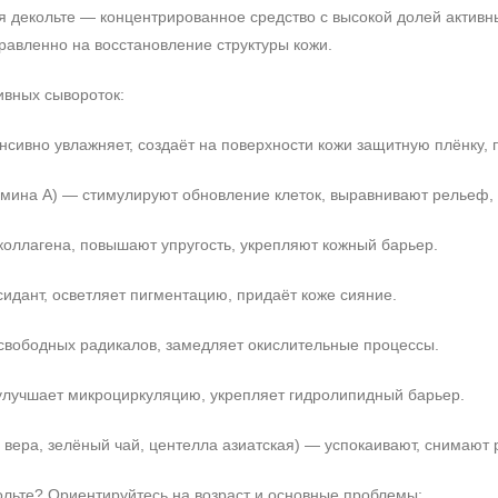
декольте — концентрированное средство с высокой долей активных
равленно на восстановление структуры кожи.
вных сывороток:
Не показывать предложение о консультации
+7 (495) 640-58-89
енсивно увлажняет, создаёт на поверхности кожи защитную плёнку
+7 (929) 933-09-89
амина А) — стимулируют обновление клеток, выравнивают рельеф
коллагена, повышают упругость, укрепляют кожный барьер.
идант, осветляет пигментацию, придаёт коже сияние.
свободных радикалов, замедляет окислительные процессы.
улучшает микроциркуляцию, укрепляет гидролипидный барьер.
э вера, зелёный чай, центелла азиатская) — успокаивают, снимают
ольте? Ориентируйтесь на возраст и основные проблемы: