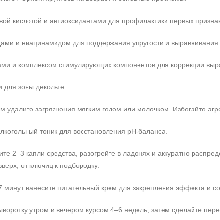
новой кислотой и антиоксидантами для профилактики первых призна
идами и ниацинамидом для поддержания упругости и выравнивания 
идами и комплексом стимулирующих компонентов для коррекции вы
 для зоны декольте:
 удалите загрязнения мягким гелем или молочком. Избегайте агре
алкогольный тоник для восстановления pH-баланса.
ите 2–3 капли средства, разогрейте в ладонях и аккуратно распр
верх, от ключиц к подбородку.
7 минут нанесите питательный крем для закрепления эффекта и с
сыворотку утром и вечером курсом 4–6 недель, затем сделайте пе