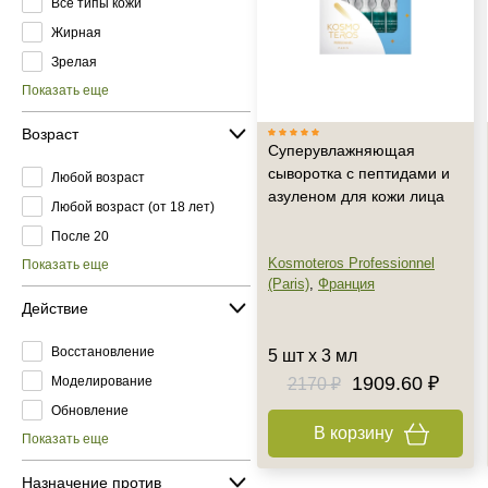
Все типы кожи
Жирная
Зрелая
Показать еще
Возраст
Суперувлажняющая
сыворотка с пептидами и
Любой возраст
азуленом для кожи лица
Любой возраст (от 18 лет)
После 20
Kosmoteros Professionnel
Показать еще
(Paris)
,
Франция
Действие
Восстановление
5 шт х 3 мл
1909.60 ₽
Моделирование
2170 ₽
Обновление
В корзину
Показать еще
Назначение против