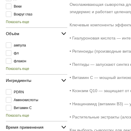
Омолаживающая сыворотка для 
Веки
эпидермис и работает целенап
Вокруг глаз
Показать еще
Ключевые компоненты эффекти
Объём
• Гиалуроновая кислота — инт
ампула
• Ретиноиды (производные вит
фл
флакон
• Пептиды — запускают синтез 
Показать еще
• Витамин С — мощный антиокс
Ингредиенты
• Коэнзим Q10 — защищает от 
PDRN
Аминокислоты
• Ниацинамид (витамин B3) — 
Витамин C
Показать еще
• Растительные экстракты (ало
Время применения
Как выбрать сыворотку для дек