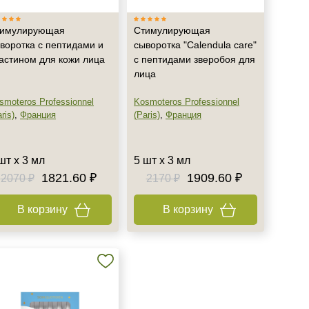
тимулирующая
Стимулирующая
воротка с пептидами и
сыворотка "Calendula care"
астином для кожи лица
с пептидами зверобоя для
лица
smoteros Professionnel
Kosmoteros Professionnel
ris)
,
Франция
(Paris)
,
Франция
шт х 3 мл
5 шт х 3 мл
1821.60 ₽
1909.60 ₽
2070 ₽
2170 ₽
В корзину
В корзину