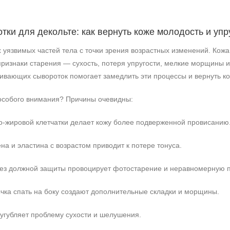
и для декольте: как вернуть коже молодость и упр
 уязвимых частей тела с точки зрения возрастных изменений. Кожа
признаки старения — сухость, потеря упругости, мелкие морщины и
ивающих сывороток помогает замедлить эти процессы и вернуть ко
 особого внимания? Причины очевидны:
о‑жировой клетчатки делает кожу более подверженной провисанию
на и эластина с возрастом приводит к потере тонуса.
без должной защиты провоцирует фотостарение и неравномерную 
чка спать на боку создают дополнительные складки и морщины.
угубляет проблему сухости и шелушения.