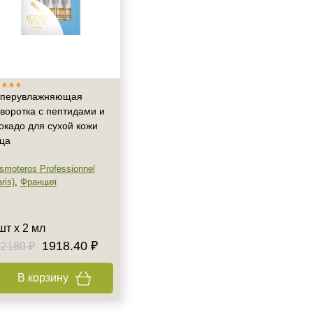
перувлажняющая
воротка с пептидами и
окадо для сухой кожи
ца
smoteros Professionnel
ris)
,
Франция
шт х 2 мл
1918.40 ₽
2180 ₽
В корзину