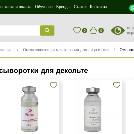
оставка и оплата
Обучение
Бренды
Статьи
Контакты
ста
0
0
вер
ачению
Омолаживающая мезотерапия для лица и глаз
Омолаж
ыворотки для декольте