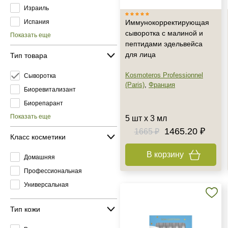
Израиль
Испания
Иммунокорректирующая
сыворотка с малиной и
Показать еще
пептидами эдельвейса
для лица
Тип товара
Kosmoteros Professionnel
Сыворотка
(Paris)
,
Франция
Биоревитализант
Биорепарант
Показать еще
5 шт х 3 мл
1465.20 ₽
1665 ₽
Класс косметики
В корзину
Домашняя
Профессиональная
Универсальная
Тип кожи