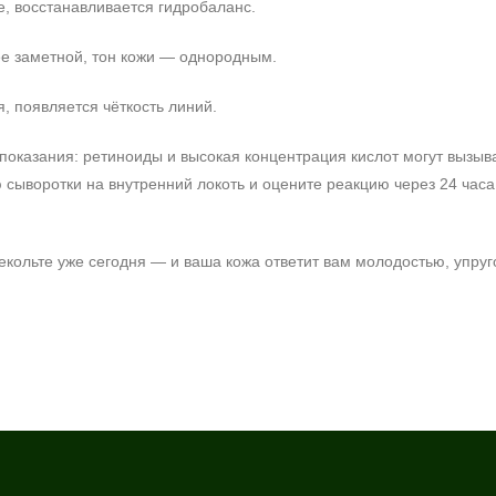
е, восстанавливается гидробаланс.
ее заметной, тон кожи — однородным.
я, появляется чёткость линий.
показания: ретиноиды и высокая концентрация кислот могут вызы
сыворотки на внутренний локоть и оцените реакцию через 24 часа
декольте уже сегодня — и ваша кожа ответит вам молодостью, упру