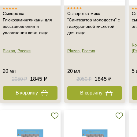
Сыворотка
Сыворотка-микс
С
Глюкозамингликаны для
"Синтезатор молодости" с
сы
восстановления и
гиалуроновой кислотой
эл
увлажнения кожи лица
для лица
Ko
Plazan
,
Россия
Plazan
,
Россия
(Pa
20 мл
20 мл
5 
1845 ₽
1845 ₽
2050 ₽
2050 ₽
В корзину
В корзину