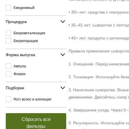
Ежедневный
• 30+ лет: средства с гиалуро
Процедура
• 35–45 лет: сыворотки с пепт
Биоревитализация
• 45+ лет: продукты с ретино
Биорепарация
Правила применения сыворотки
Форма выпуска
1. Очищение. Перед нанесением
Ампула
Флакон
2. Тонизация. Используйте без
Подборки
3. Нанесение сыворотки. Возьм
движениями. Двигайтесь снизу в
Рост волос и алопеция
4. Завершение ухода. Через 5–
Сбросить все
5. Регулярность. Используйте 
фильтры