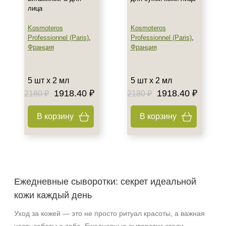
лица
Процедура
Kosmoteros
Kosmoteros
Professionnel (Paris)
,
Professionnel (Paris)
,
Биоревитализация
Франция
Франция
Биорепарация
Форма выпуска
5 шт х 2 мл
5 шт х 2 мл
1918.40 ₽
1918.40 ₽
2180 ₽
2180 ₽
Ампула
Флакон
В корзину
В корзину
Подборки
Рост волос и алопеция
Ежедневные сыворотки: секрет идеальной
кожи каждый день
Уход за кожей — это не просто ритуал красоты, а важная