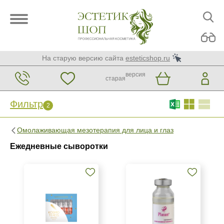
На старую версию сайта
esteticshop.ru
версия
старая
Фильтр
2
Фильтр
Сброс
2
Омолаживающая мезотерапия для лица и глаз
Бренд
Ежедневные сыворотки
Kosmoteros Professionnel (Paris)
Plazan
Страна
Венгрия