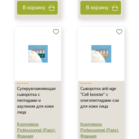
Акне
В корзину
В корзину
Алопеция
Возрастные изменения
Показать еще
Применение
После пилинга
Результат
Гладкость
Защита
Суперувлажняющая
Сыворотка anti-age
сыворотка с
"Cell booster" с
Лифтинг
пептидами и
олигопептидами сои
Показать еще
азуленом для кожи
для кожи лица
лица
Область применения
Kosmoteros
Kosmoteros
Веки
Professionnel (Paris)
,
Professionnel (Paris)
,
Франция
Франция
Вокруг глаз