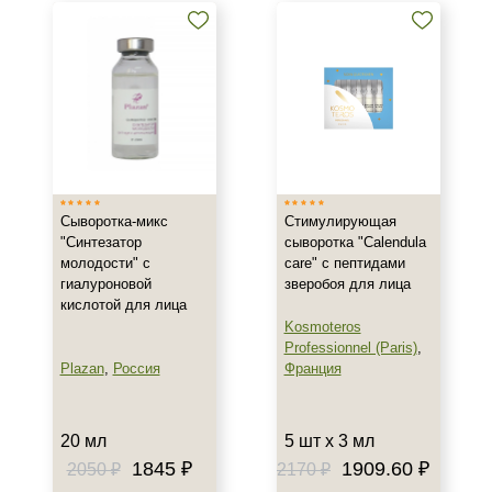
Жирная
Зрелая
Показать еще
Возраст
Любой возраст
Любой возраст (от 18 лет)
После 20
Сыворотка-микс
Стимулирующая
"Синтезатор
сыворотка "Calendula
Показать еще
молодости" с
care" с пептидами
гиалуроновой
зверобоя для лица
Действие
кислотой для лица
Kosmoteros
Восстановление
Professionnel (Paris)
,
Моделирование
Plazan
,
Россия
Франция
Обновление
Показать еще
20 мл
5 шт х 3 мл
Назначение против
1845 ₽
1909.60 ₽
2050 ₽
2170 ₽