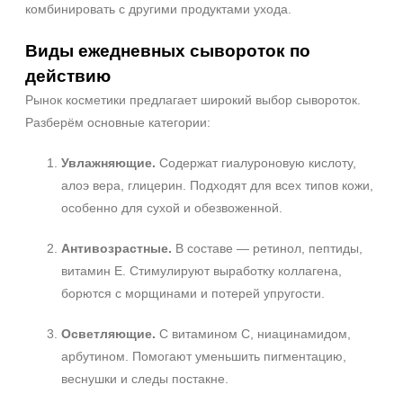
комбинировать с другими продуктами ухода.
Виды ежедневных сывороток по
действию
Рынок косметики предлагает широкий выбор сывороток.
Разберём основные категории:
Увлажняющие.
Содержат гиалуроновую кислоту,
алоэ вера, глицерин. Подходят для всех типов кожи,
особенно для сухой и обезвоженной.
Антивозрастные.
В составе — ретинол, пептиды,
витамин E. Стимулируют выработку коллагена,
борются с морщинами и потерей упругости.
Осветляющие.
С витамином C, ниацинамидом,
арбутином. Помогают уменьшить пигментацию,
+7 (495) 640-58-89
веснушки и следы постакне.
+7 (929) 933-09-89