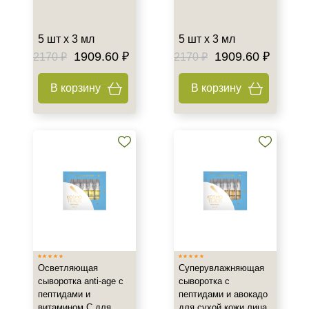
Декольте
Показать еще
5 шт х 3 мл
5 шт х 3 мл
1909.60 ₽
1909.60 ₽
2170 ₽
2170 ₽
Объём
ампула
В корзину
В корзину
фл
флакон
Показать еще
Ингредиенты
PDRN
Аминокислоты
Витамин C
Показать еще
Осветляющая
Суперувлажняющая
Время применения
сыворотка anti-age с
сыворотка с
пептидами и
пептидами и авокадо
Ежедневный
витамином С для
для сухой кожи лица