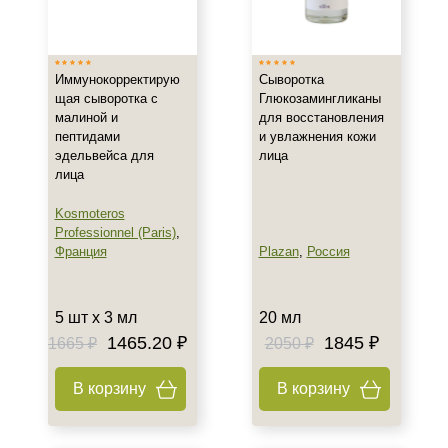
Израиль
Испания
Показать еще
Иммунокорректирую
Сыворотка
щая сыворотка с
Глюкозамингликаны
Тип товара
малиной и
для восстановления
пептидами
и увлажнения кожи
Сыворотка
эдельвейса для
лица
Биоревитализант
лица
Биорепарант
Kosmoteros
Показать еще
Professionnel (Paris)
,
Франция
Plazan
,
Россия
Класс косметики
Домашняя
5 шт х 3 мл
20 мл
Профессиональная
1465.20 ₽
1845 ₽
1665 ₽
2050 ₽
Универсальная
В корзину
В корзину
Тип кожи
Все типы кожи