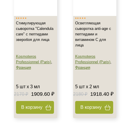
Испания
Показать еще
Тип товара
Стимулирующая
Осветляющая
сыворотка "Calendula
сыворотка anti-age с
Сыворотка
care" с пептидами
пептидами и
зверобоя для лица
витамином С для
Биоревитализант
лица
Биорепарант
Показать еще
Kosmoteros
Kosmoteros
Professionnel (Paris)
,
Professionnel (Paris)
,
Класс косметики
Франция
Франция
Домашняя
5 шт х 3 мл
5 шт х 2 мл
Профессиональная
1909.60 ₽
1918.40 ₽
2170 ₽
2180 ₽
Универсальная
В корзину
В корзину
Тип кожи
Все типы кожи
Жирная