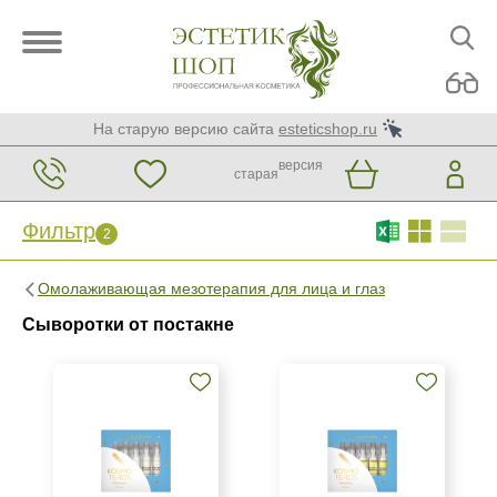
На старую версию сайта
esteticshop.ru
версия
старая
Фильтр
2
Фильтр
Сброс
2
Омолаживающая мезотерапия для лица и глаз
Бренд
Сыворотки от постакне
Kosmoteros Professionnel (Paris)
Страна
Венгрия
Израиль