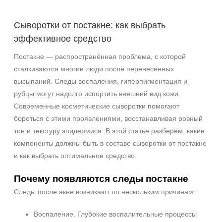
Зрелая
Показать еще
Сыворотки от постакне: как выбрать
эффективное средство
Возраст
Постакне — распространённая проблема, с которой
Любой возраст
сталкиваются многие люди после перенесённых
Любой возраст (от 18 лет)
высыпаний. Следы воспаления, гиперпигментация и
После 20
рубцы могут надолго испортить внешний вид кожи.
Показать еще
Современные косметические сыворотки помогают
Действие
бороться с этими проявлениями, восстанавливая ровный
тон и текстуру эпидермиса. В этой статье разберём, какие
Восстановление
компоненты должны быть в составе сыворотки от постакне
Моделирование
и как выбрать оптимальное средство.
Обновление
Показать еще
Почему появляются следы постакне
Следы после акне возникают по нескольким причинам:
Назначение против
Воспаление. Глубокие воспалительные процессы
Постакне