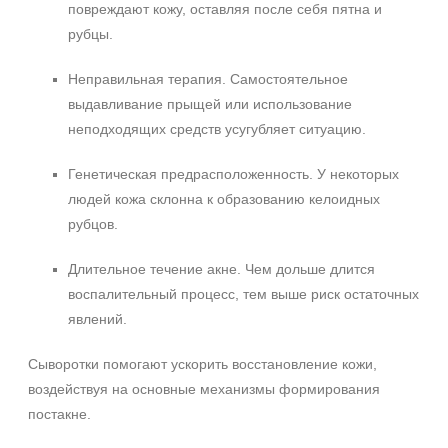
повреждают кожу, оставляя после себя пятна и
Акне
рубцы.
Алопеция
Показать еще
Неправильная терапия. Самостоятельное
Применение
выдавливание прыщей или использование
неподходящих средств усугубляет ситуацию.
После пилинга
Генетическая предрасположенность. У некоторых
Результат
людей кожа склонна к образованию келоидных
рубцов.
Гладкость
Защита
Длительное течение акне. Чем дольше длится
Лифтинг
воспалительный процесс, тем выше риск остаточных
Показать еще
явлений.
Область применения
Сыворотки помогают ускорить восстановление кожи,
Веки
воздействуя на основные механизмы формирования
постакне.
Вокруг глаз
Декольте