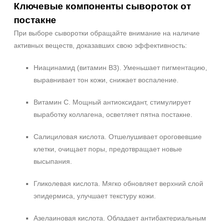
Ключевые компоненты сывороток от
Показать еще
постакне
Объём
При выборе сыворотки обращайте внимание на наличие
активных веществ, доказавших свою эффективность:
ампула
фл
Ниацинамид (витамин B3). Уменьшает пигментацию,
флакон
выравнивает тон кожи, снижает воспаление.
Показать еще
Витамин C. Мощный антиоксидант, стимулирует
Ингредиенты
выработку коллагена, осветляет пятна постакне.
PDRN
Салициловая кислота. Отшелушивает ороговевшие
Аминокислоты
клетки, очищает поры, предотвращает новые
Витамин C
высыпания.
Показать еще
Время применения
Гликолевая кислота. Мягко обновляет верхний слой
эпидермиса, улучшает текстуру кожи.
Ежедневный
Азелаиновая кислота. Обладает антибактериальным