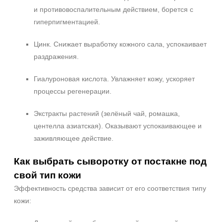
Процедура
и противовоспалительным действием, борется с
гиперпигментацией.
Биоревитализация
Биорепарация
Цинк. Снижает выработку кожного сала, успокаивает
раздражения.
Форма выпуска
Гиалуроновая кислота. Увлажняет кожу, ускоряет
Ампула
процессы регенерации.
Флакон
Экстракты растений (зелёный чай, ромашка,
Подборки
центелла азиатская). Оказывают успокаивающее и
Рост волос и алопеция
заживляющее действие.
Как выбрать сыворотку от постакне под
свой тип кожи
Эффективность средства зависит от его соответствия типу
кожи: