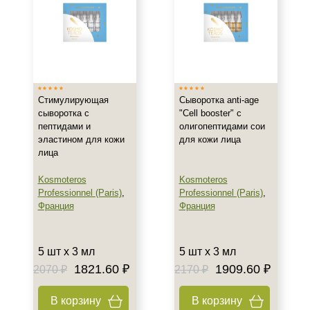
Жирная
Зрелая
Показать еще
Возраст
Стимулирующая
Сыворотка anti-age
Любой возраст
сыворотка с
"Cell booster" с
Любой возраст (от 18 лет)
пептидами и
олигопептидами сои
После 20
эластином для кожи
для кожи лица
лица
Показать еще
Kosmoteros
Kosmoteros
Действие
Professionnel (Paris)
,
Professionnel (Paris)
,
Франция
Франция
Восстановление
Моделирование
Обновление
5 шт х 3 мл
5 шт х 3 мл
Показать еще
1821.60 ₽
1909.60 ₽
2070 ₽
2170 ₽
Назначение против
В корзину
В корзину