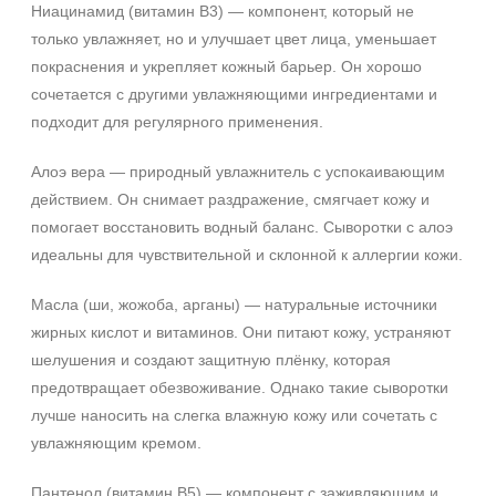
Ниацинамид (витамин B3) — компонент, который не
только увлажняет, но и улучшает цвет лица, уменьшает
покраснения и укрепляет кожный барьер. Он хорошо
сочетается с другими увлажняющими ингредиентами и
подходит для регулярного применения.
Алоэ вера — природный увлажнитель с успокаивающим
действием. Он снимает раздражение, смягчает кожу и
помогает восстановить водный баланс. Сыворотки с алоэ
+7 (495) 640-58-89
идеальны для чувствительной и склонной к аллергии кожи.
+7 (929) 933-09-89
Масла (ши, жожоба, арганы) — натуральные источники
жирных кислот и витаминов. Они питают кожу, устраняют
шелушения и создают защитную плёнку, которая
предотвращает обезвоживание. Однако такие сыворотки
лучше наносить на слегка влажную кожу или сочетать с
увлажняющим кремом.
Пантенол (витамин B5) — компонент с заживляющим и