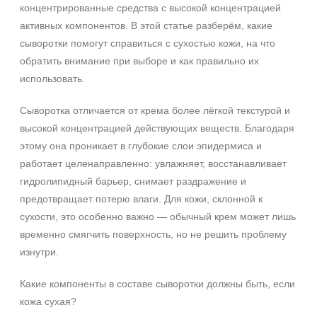
концентрированные средства с высокой концентрацией
Процедура
активных компонентов. В этой статье разберём, какие
сыворотки помогут справиться с сухостью кожи, на что
Биоревитализация
обратить внимание при выборе и как правильно их
Биорепарация
использовать.
Форма выпуска
Сыворотка отличается от крема более лёгкой текстурой и
высокой концентрацией действующих веществ. Благодаря
Ампула
этому она проникает в глубокие слои эпидермиса и
Флакон
работает целенаправленно: увлажняет, восстанавливает
гидролипидный барьер, снимает раздражение и
Подборки
предотвращает потерю влаги. Для кожи, склонной к
Рост волос и алопеция
сухости, это особенно важно — обычный крем может лишь
временно смягчить поверхность, но не решить проблему
изнутри.
Какие компоненты в составе сыворотки должны быть, если
кожа сухая?