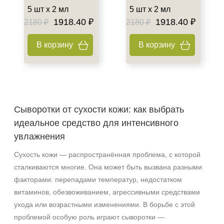
Декольте
5 шт х 2 мл
5 шт х 2 мл
1918.40 ₽
1918.40 ₽
2180 ₽
2180 ₽
Показать еще
Объём
В корзину
В корзину
ампула
фл
флакон
Показать еще
Сыворотки от сухости кожи: как выбрать
Ингредиенты
идеальное средство для интенсивного
увлажнения
PDRN
Аминокислоты
Сухость кожи — распространённая проблема, с которой
Витамин C
сталкиваются многие. Она может быть вызвана разными
Показать еще
факторами: перепадами температур, недостатком
витаминов, обезвоживанием, агрессивными средствами
Время применения
ухода или возрастными изменениями. В борьбе с этой
проблемой особую роль играют сыворотки —
Ежедневный