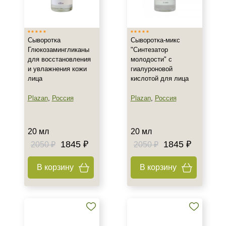
Израиль
Испания
Показать еще
Сыворотка
Сыворотка-микс
Глюкозамингликаны
"Синтезатор
Тип товара
для восстановления
молодости" с
и увлажнения кожи
гиалуроновой
Сыворотка
лица
кислотой для лица
Биоревитализант
Биорепарант
Plazan
,
Россия
Plazan
,
Россия
Показать еще
Класс косметики
20 мл
20 мл
1845 ₽
1845 ₽
2050 ₽
2050 ₽
Домашняя
Профессиональная
В корзину
В корзину
Универсальная
Тип кожи
Все типы кожи