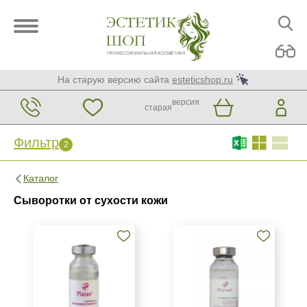
На старую версию сайта
esteticshop.ru
версия
старая
Фильтр
2
Фильтр
Сброс
2
Каталог
Бренд
Сыворотки от сухости кожи
Kosmoteros Professionnel (Paris)
Plazan
Страна
Венгрия