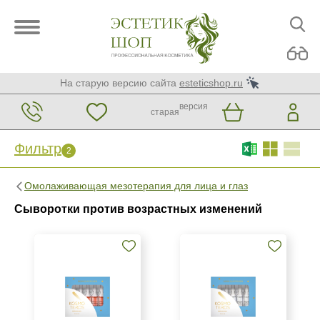
На старую версию сайта
esteticshop.ru
версия
старая
Фильтр
2
Фильтр
Сброс
2
Омолаживающая мезотерапия для лица и глаз
Бренд
Сыворотки против возрастных изменений
Kosmoteros Professionnel (Paris)
Страна
Венгрия
Израиль