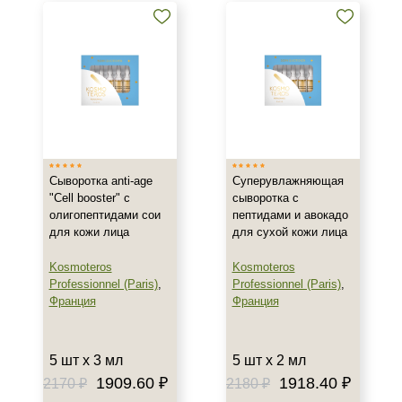
Зрелая
Показать еще
Возраст
Любой возраст
Любой возраст (от 18 лет)
После 20
Показать еще
Сыворотка anti-age
Суперувлажняющая
"Cell booster" с
сыворотка с
Действие
олигопептидами сои
пептидами и авокадо
для кожи лица
для сухой кожи лица
Восстановление
Kosmoteros
Kosmoteros
Моделирование
Professionnel (Paris)
,
Professionnel (Paris)
,
Обновление
Франция
Франция
Показать еще
Назначение против
5 шт х 3 мл
5 шт х 2 мл
1909.60 ₽
1918.40 ₽
2170 ₽
2180 ₽
Возрастные изменения