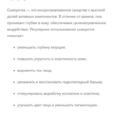
Показать еще
Сыворотка — это концентрированное средство с высокой
Объём
долей активных компонентов. В отличие от кремов, она
проникает глубже в кожу, обеспечивая целенаправленное
ампула
воздействие. Регулярное использование сывороток
фл
помогает:
флакон
Показать еще
уменьшить глубину морщин;
Ингредиенты
повысить упругость и эластичность кожи;
PDRN
выровнять тон лица;
Аминокислоты
Витамин C
увлажнить и восстановить гидролипидный барьер;
Показать еще
стимулировать выработку коллагена и эластина;
Время применения
улучшить цвет лица и уменьшить пигментацию.
Ежедневный