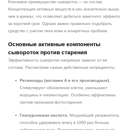
Ключевое преимущество сывороток — их состав.
Процедура
Концентрация активных веществ в них значительно выше,
Биоревитализация
чем в кремах, что позволяет добиться заметного эффекта
Биорепарация
за короткий срок. Однако важно правильно подобрать
средство с учётом типа кожи и конкретных проблем.
Форма выпуска
Основные активные компоненты
Ампула
сывороток против старения
Флакон
Эффективность сыворотки напрямую зависит от её
состава. Рассмотрим самые действенные ингредиенты:
Подборки
Рост волос и алопеция
Ретиноиды (витамин A и его производные).
Стимулируют обновление клеток, уменьшают
морщины и пигментацию. Особенно эффективны
против признаков фотостарения.
Гиалуроновая кислота.
Мощнейший увлажнитель:
способна удерживать влагу в 1000 раз больше
собственного веса. Разглаживает кожу, делает её