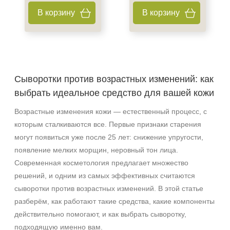
Акне
В корзину
В корзину
Алопеция
Показать еще
Применение
После пилинга
Сыворотки против возрастных изменений: как
выбрать идеальное средство для вашей кожи
Результат
Возрастные изменения кожи — естественный процесс, с
Гладкость
которым сталкиваются все. Первые признаки старения
Защита
могут появиться уже после 25 лет: снижение упругости,
Лифтинг
появление мелких морщин, неровный тон лица.
Показать еще
Современная косметология предлагает множество
решений, и одним из самых эффективных считаются
Область применения
сыворотки против возрастных изменений. В этой статье
Веки
разберём, как работают такие средства, какие компоненты
Вокруг глаз
действительно помогают, и как выбрать сыворотку,
Декольте
подходящую именно вам.