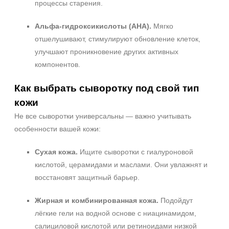
процессы старения.
Альфа‑гидроксикислоты (AHA).
Мягко
отшелушивают, стимулируют обновление клеток,
улучшают проникновение других активных
компонентов.
Как выбрать сыворотку под свой тип
+7 (495) 640-58-89
кожи
+7 (929) 933-09-89
Не все сыворотки универсальны — важно учитывать
особенности вашей кожи:
Сухая кожа.
Ищите сыворотки с гиалуроновой
кислотой, церамидами и маслами. Они увлажнят и
восстановят защитный барьер.
Жирная и комбинированная кожа.
Подойдут
лёгкие гели на водной основе с ниацинамидом,
салициловой кислотой или ретиноидами низкой