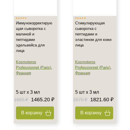
Испания
Показать еще
Тип товара
Иммунокорректирую
Стимулирующая
щая сыворотка с
сыворотка с
Сыворотка
малиной и
пептидами и
пептидами
эластином для кожи
Биоревитализант
эдельвейса для
лица
Биорепарант
лица
Показать еще
Kosmoteros
Kosmoteros
Класс косметики
Professionnel (Paris)
,
Professionnel (Paris)
,
Франция
Франция
Домашняя
Профессиональная
5 шт х 3 мл
5 шт х 3 мл
Универсальная
1465.20 ₽
1821.60 ₽
1665 ₽
2070 ₽
Тип кожи
В корзину
В корзину
Все типы кожи
Жирная