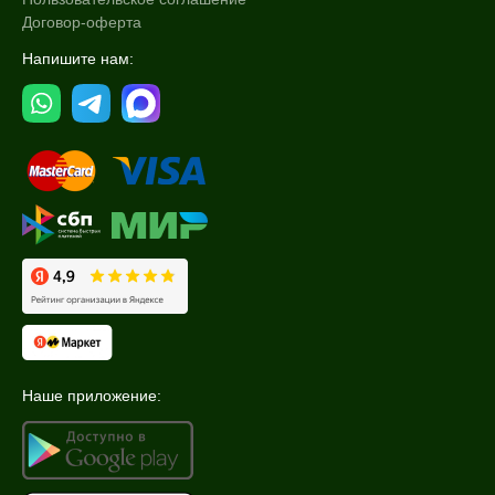
1 флакон
Договор-оферта
Показать еще
Напишите нам:
Ингредиенты
DMAE
Аргирелин
Витамин C
Показать еще
Процедура
Биорепарация
Мезотерапия
Форма выпуска
Наше приложение:
Флакон
Шприц