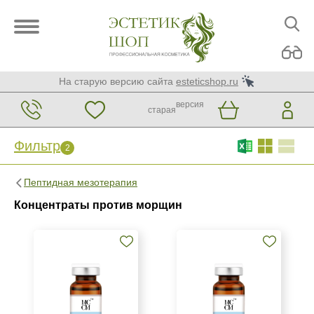
На старую версию сайта
esteticshop.ru
версия
старая
Фильтр
2
Фильтр
Сброс
2
Пептидная мезотерапия
Бренд
Концентраты против морщин
MCCM
Страна
Израиль
Испания