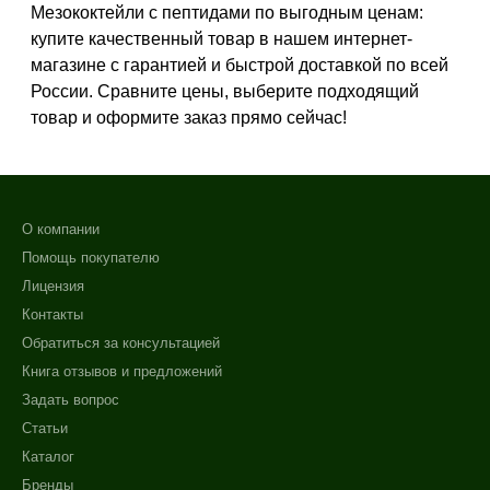
После 30
Мезококтейли с пептидами по выгодным ценам:
После 35
купите качественный товар в нашем интернет-
магазине с гарантией и быстрой доставкой по всей
Показать еще
России. Сравните цены, выберите подходящий
Действие
товар и оформите заказ прямо сейчас!
Восстановление
Моделирование
Обновление
О компании
Показать еще
Помощь покупателю
Назначение против
Лицензия
+7 (495) 640-58-89
Контакты
Морщины
+7 (929) 933-09-89
Обратиться за консультацией
Акне
Книга отзывов и предложений
Алопеция
Задать вопрос
Показать еще
Статьи
Применение
Каталог
Бренды