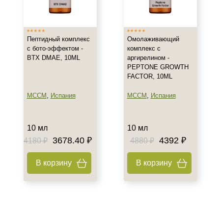
Италия
Показать еще
Тип товара
Пептидный комплекс
Омолаживающий
с бото-эффектом -
комплекс с
Концентрат
BTX DMAE, 10ML
аргирелином -
PEPTONE GROWTH
Биорепарант
FACTOR, 10ML
Бустер
Показать еще
MCCM
,
Испания
MCCM
,
Испания
Тип кожи
10 мл
10 мл
Все типы кожи
3678.40 ₽
4392 ₽
4180 ₽
4880 ₽
Жирная
Зрелая
В корзину
В корзину
Показать еще
Возраст
Любой возраст