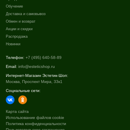
После пилинга
Обучение
Доставка и самовывоз
Результат
Обмен и возврат
Гладкость
Акции и скидки
Защита
Распродажа
Лифтинг
Новинки
Показать еще
Телефон:
+7 (495) 640-58-89
Область применения
Email:
info@esteticshop.ru
Веки
Интернет-Магазин Эстетик-Шоп:
Вокруг глаз
Москва, Проспект Мира, 33к1
Волосы
Социальные сети:
Показать еще
Объём
Карта сайта
Использование файлов cookie
фл
Политика конфиденциальности
флакон
Пользовательское соглашение