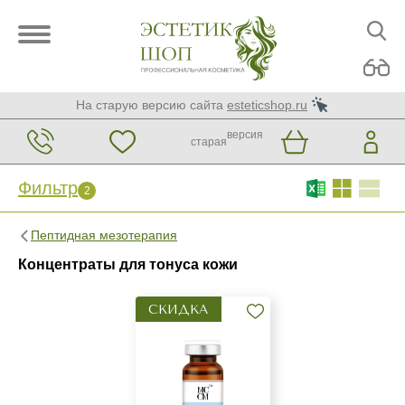
На старую версию сайта
esteticshop.ru
версия
старая
Фильтр
2
Фильтр
Сброс
2
Пептидная мезотерапия
Бренд
Концентраты для тонуса кожи
MCCM
СКИДКА
Страна
Израиль
Испания