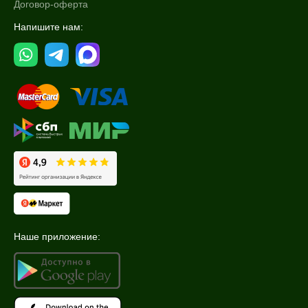
Договор-оферта
Показать еще
Напишите нам:
Объём
фл
1 флакон
2 мл
Показать еще
Ингредиенты
DMAE
Аргирелин
Витамин C
Показать еще
Наше приложение:
Время применения
Ежедневный