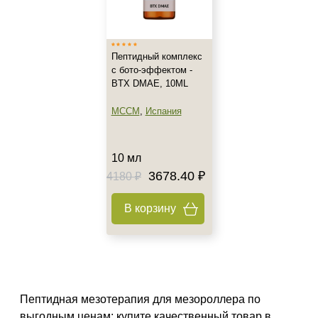
Италия
Показать еще
Тип товара
Пептидный комплекс
с бото-эффектом -
Концентрат
BTX DMAE, 10ML
Активатор
MCCM
,
Испания
Биорепарант
Показать еще
10 мл
Класс косметики
3678.40 ₽
4180 ₽
Домашняя
В корзину
Профессиональная
Универсальная
Тип кожи
Все типы кожи
Пептидная мезотерапия для мезороллера по
Жирная
выгодным ценам: купите качественный товар в