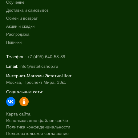
Обучение
Алопеция
Доставка и самовывоз
Возрастные изменения
Обмен и возврат
Показать еще
Акции и скидки
Применение
Распродажа
Новинки
После пилинга
Телефон:
+7 (495) 640-58-89
Результат
Email:
info@esteticshop.ru
Тонус
Интернет-Магазин Эстетик-Шоп:
Гладкость
Москва, Проспект Мира, 33к1
Защита
Социальные сети:
Показать еще
Область применения
Карта сайта
Веки
Использование файлов cookie
Политика конфиденциальности
Вокруг глаз
Пользовательское соглашение
Декольте