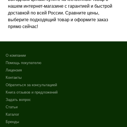
Зрелая
нашем интернет-магазине с гарантией и быстрой
Показать еще
доставкой по всей России. Сравните цены,
выберите подходящий товар и оформите заказ
Возраст
прямо сейчас!
Любой возраст
Любой возраст (от 18 лет)
После 20
О компании
Показать еще
Помощь покупателю
Действие
Лицензия
Контакты
Восстановление
Обратиться за консультацией
Моделирование
Книга отзывов и предложений
Обновление
Задать вопрос
Показать еще
+7 (495) 640-58-89
Статьи
Назначение против
+7 (929) 933-09-89
Каталог
Бренды
Акне