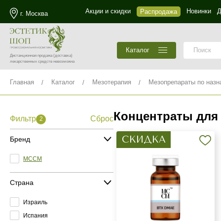
Акции и скидки
Новинки
Д
Распродажа
г. Москва
Каталог
Дистанционная продажа
(доставка)
лекарственных средств невозможна
Главная
Каталог
Мезотерапия
Мезопрепараты по назн
Концентраты для
Фильтр
Сброс
2
СКИДКА
Бренд
MCCM
Страна
Израиль
Испания