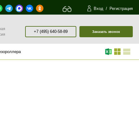
Вход
/
Регистрация
рая
+7 (495) 640-58-89
Заказать звонок
сия
езороллера