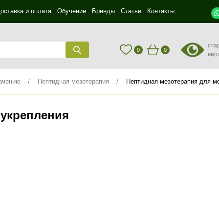
оставка и оплата
Обучение
Бренды
Статьи
Контакты
ста
0
0
вер
ачению
Пептидная мезотерапия
Пептидная мезотерапия для м
 укрепления