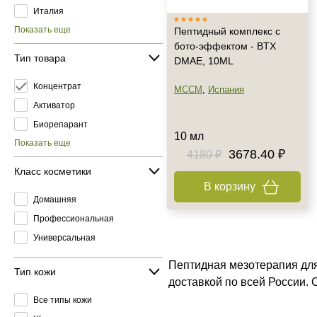
Италия
Показать еще
Пептидный комплекс с
бото-эффектом - BTX
Тип товара
DMAE, 10ML
Концентрат
MCCM
,
Испания
Активатор
Биорепарант
10 мл
Показать еще
3678.40 ₽
4180 ₽
Класс косметики
В корзину
Домашняя
Профессиональная
Универсальная
Пептидная мезотерапия для
Тип кожи
доставкой по всей России.
Все типы кожи