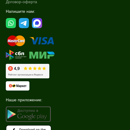
Договор-оферта
Показать еще
Напишите нам:
Объём
фл
1 флакон
2 мл
Показать еще
Ингредиенты
DMAE
Аргирелин
Витамин C
Показать еще
Наше приложение:
Время применения
Ежедневный