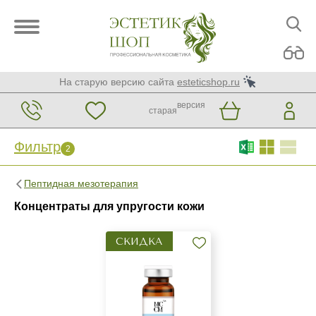
На старую версию сайта
esteticshop.ru
версия
старая
Фильтр
2
Фильтр
Сброс
2
Пептидная мезотерапия
Бренд
Концентраты для упругости кожи
MCCM
СКИДКА
Страна
Израиль
Испания