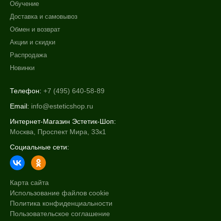
Обучение
Алопеция
Доставка и самовывоз
Возрастные изменения
Обмен и возврат
Показать еще
Акции и скидки
Применение
Распродажа
Новинки
После пилинга
Телефон:
+7 (495) 640-58-89
Результат
Email:
info@esteticshop.ru
Упругость
Интернет-Магазин Эстетик-Шоп:
Гладкость
Москва, Проспект Мира, 33к1
Защита
Социальные сети:
Показать еще
Область применения
Карта сайта
Веки
Использование файлов cookie
Политика конфиденциальности
Вокруг глаз
Пользовательское соглашение
Декольте