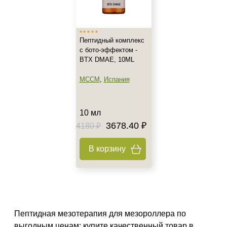
Италия
Показать еще
Тип товара
Пептидный комплекс
с бото-эффектом -
Концентрат
BTX DMAE, 10ML
Активатор
MCCM
,
Испания
Биорепарант
Показать еще
10 мл
Класс косметики
3678.40 ₽
4180 ₽
Домашняя
В корзину
Профессиональная
Универсальная
Тип кожи
Все типы кожи
Пептидная мезотерапия для мезороллера по
Жирная
выгодным ценам: купите качественный товар в