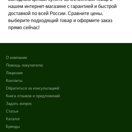
Зрелая
нашем интернет-магазине с гарантией и быстрой
Показать еще
доставкой по всей России. Сравните цены,
выберите подходящий товар и оформите заказ
Возраст
прямо сейчас!
Любой возраст
Любой возраст (от 18 лет)
После 20
О компании
Показать еще
Помощь покупателю
Действие
Лицензия
Контакты
Восстановление
Обратиться за консультацией
Моделирование
Книга отзывов и предложений
Обновление
Задать вопрос
Не показывать предложение о консультации
Показать еще
+7 (495) 640-58-89
Статьи
Назначение против
+7 (929) 933-09-89
Каталог
Бренды
Акне