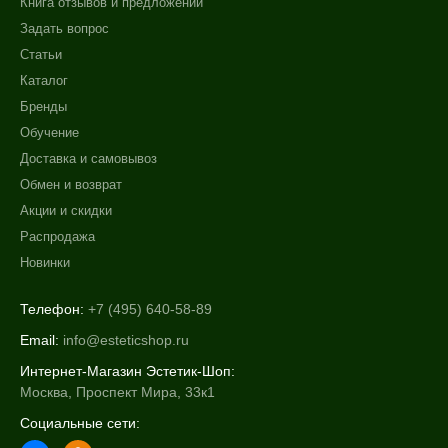
Книга отзывов и предложений
Осветление
Задать вопрос
Показать еще
Статьи
Назначение против
Каталог
+7 (495) 640-58-89
Бренды
+7 (929) 933-09-89
Себорея
Обучение
Акне
Доставка и самовывоз
Алопеция
Обмен и возврат
Показать еще
Акции и скидки
Распродажа
Результат
Новинки
Блеск и сияние волос
Лифтинг
Телефон:
+7 (495) 640-58-89
Обновление клеток
Email:
info@esteticshop.ru
Показать еще
Интернет-Магазин Эстетик-Шоп:
Москва, Проспект Мира, 33к1
Область применения
Социальные сети:
Волосы