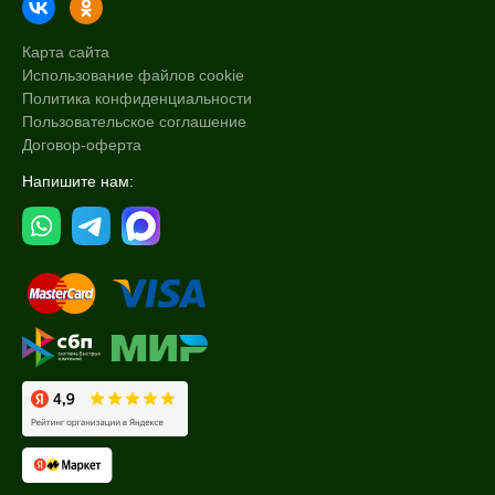
Декольте
Кожа головы
Карта сайта
Показать еще
Использование файлов cookie
Политика конфиденциальности
Объём
Пользовательское соглашение
Договор-оферта
флакон
Напишите нам:
шприц
1,3 мл
Показать еще
Ингредиенты
PDRN
Биотин
Витамин C
Показать еще
Форма выпуска