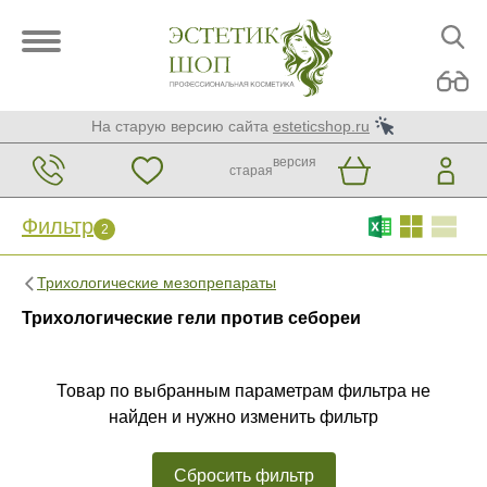
На старую версию сайта
esteticshop.ru
версия
старая
Фильтр
2
Фильтр
Сброс
2
Трихологические мезопрепараты
Бренд
Трихологические гели против себореи
AGT M
SKINASIL
Товар по выбранным параметрам фильтра не
найден и нужно изменить фильтр
Страна
Испания
Сбросить фильтр