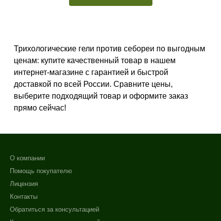
Италия
Корея
Показать еще
Трихологические гели против себореи по выгодным
Тип товара
ценам: купите качественный товар в нашем
Гель
интернет-магазине с гарантией и быстрой
Активатор
доставкой по всей России. Сравните цены,
выберите подходящий товар и оформите заказ
Биоревитализант
прямо сейчас!
Показать еще
Тип кожи
Все типы кожи
О компании
Поврежденная
Помощь покупателю
Действие
Лицензия
Контакты
Восстановление
Обратиться за консультацией
Обновление