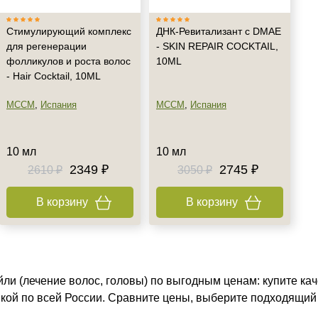
Стимулирующий комплекс
ДНК-Ревитализант с DMAE
для регенерации
- SKIN REPAIR COCKTAIL,
фолликулов и роста волос
10ML
- Hair Cocktail, 10ML
MCCM
,
Испания
MCCM
,
Испания
10 мл
10 мл
2349 ₽
2745 ₽
2610 ₽
3050 ₽
В корзину
В корзину
йли (лечение волос, головы) по выгодным ценам: купите ка
вкой по всей России. Сравните цены, выберите подходящий 