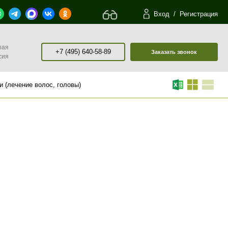
Вход
/
Регистрация
рая
+7 (495) 640-58-89
Заказать звонок
сия
и (лечение волос, головы)