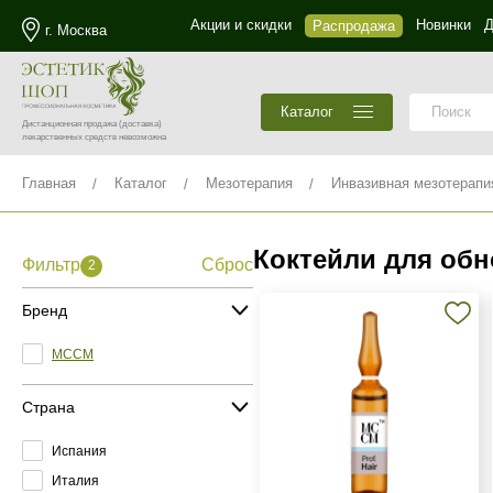
Акции и скидки
Новинки
Д
Распродажа
г. Москва
Каталог
Дистанционная продажа
(доставка)
лекарственных средств невозможна
Главная
Каталог
Мезотерапия
Инвазивная мезотерапи
Коктейли для обн
Фильтр
Сброс
2
Бренд
MCCM
Страна
Испания
Италия