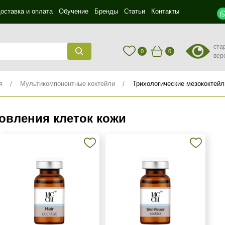
оставка и оплата
Обучение
Бренды
Статьи
Контакты
ста
0
0
вер
я
Мультикомпонентные коктейли
Трихологические мезококтейл
овления клеток кожи