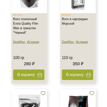
Италия
Тип товара
Воск пленочный
Воск в картридже
Воск
Extra Quality Film
Морской
Wax в гранулах
"Черный"
Класс косметики
Depilflax
,
Испания
Depilflax
,
Испания
Профессиональная
Область применения
100 гр
110 гр
280 ₽
350 ₽
Лицо
Тело
В корзину
В корзину
Объём
100 гр
110 гр
250 гр