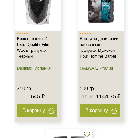
Показать еще
Вес
100 гр
250 гр
Воск пленочный
Воск для депиляции
Extra Quality Film
пленочный в
1000 гр
Wax в гранулах
гранулах Мужской
"Черный"
Pour Homme Barber
Пол
Depilflax
,
Испания
ITALWAX
,
Италия
Для мужчин
Процедура
250 гр
500 гр
645 ₽
1144.75 ₽
1205 ₽
Депиляция
В корзину
В корзину