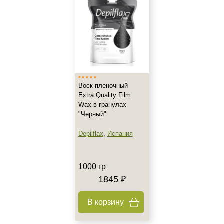
Воск пленочный
Extra Quality Film
+7 (495) 640-58-89
Wax в гранулах
+7 (929) 933-09-89
"Черный"
Depilflax
,
Испания
1000 гр
1845 ₽
В корзину