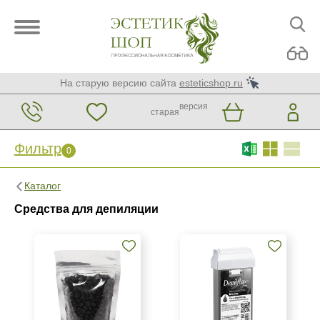
На старую версию сайта
esteticshop.ru
версия
старая
Фильтр
0
Фильтр
0
Каталог
Бренд
Средства для депиляции
Depilflax
ITALWAX
Страна
Испания