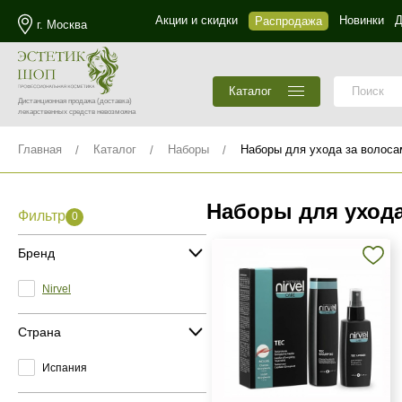
Акции и скидки
Новинки
Д
Распродажа
г. Москва
Каталог
Дистанционная продажа
(доставка)
лекарственных средств невозможна
Главная
Каталог
Наборы
Наборы для ухода за волоса
Наборы для ухода
Фильтр
0
Бренд
Nirvel
Страна
Испания