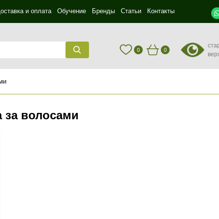
оставка и оплата
Обучение
Бренды
Статьи
Контакты
ста
0
0
вер
ми
 за волосами