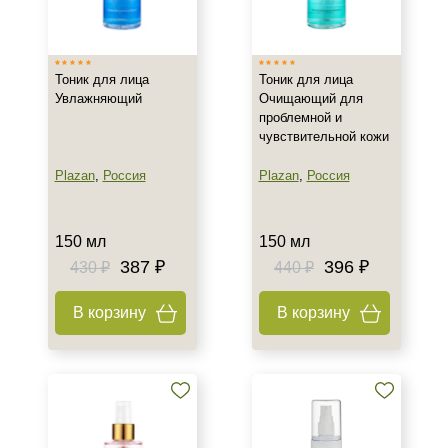
Израиль
Испания
Тоник для лица
Тоник для лица
Россия
Увлажняющий
Очищающий для
Показать еще
проблемной и
чувствительной кожи
Новинка
Plazan
,
Россия
Plazan
,
Россия
Новинка
Тип товара
150 мл
150 мл
387 ₽
396 ₽
430 ₽
440 ₽
Активатор
Антисептик
В корзину
В корзину
Концентрат
Показать еще
Класс косметики
Домашняя