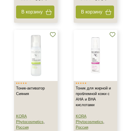
Вечер
В корзину
В корзину
Всесезонный
День
Показать еще
Процедура
Демакияж
Тоник-активатор
Тоник для жирной и
Сияния
проблемной кожи с
АНА и ВНА
кислотами
KORA
KORA
Phytocosmetics
,
Phytocosmetics
,
Россия
Россия