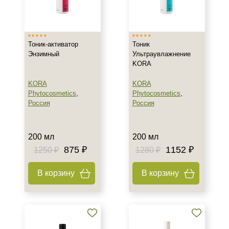
Тоник-активатор
Тоник
Энзимный
Ультраувлажнение
KORA
KORA
KORA
Phytocosmetics
,
Phytocosmetics
,
Россия
Россия
200 мл
200 мл
875 ₽
1152 ₽
1250 ₽
1280 ₽
В корзину
В корзину