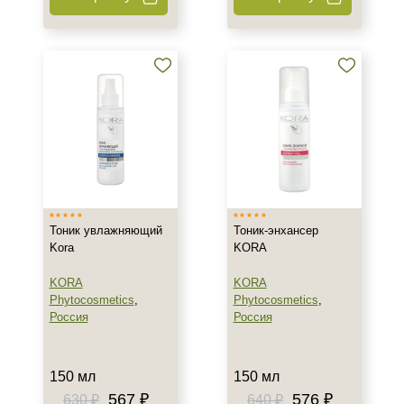
Веки
Декольте
Лицо
Показать еще
Объём
100 мл
120 мл
150 мл
Показать еще
Тоник увлажняющий
Тоник-энхансер
Kora
KORA
Ингредиенты
KORA
KORA
Азелаиновая кислота
Phytocosmetics
,
Phytocosmetics
,
Алоэ
Россия
Россия
Аминокислоты
Показать еще
150 мл
150 мл
Время применения
567 ₽
576 ₽
630 ₽
640 ₽