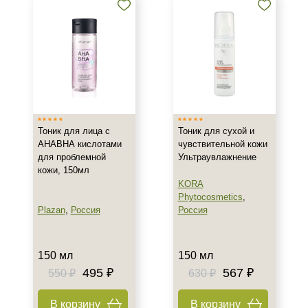
Матирование
Осветление
Показать еще
Назначение против
Акне
Возрастные изменения
Тоник для лица с
Тоник для сухой и
Воспаление
АНАВНА кислотами
чувствительной кожи
Показать еще
для проблемной
Ультраувлажнение
кожи, 150мл
Результат
KORA
Phytocosmetics
,
Гладкость
Plazan
,
Россия
Россия
Защита
Лифтинг
150 мл
150 мл
Показать еще
495 ₽
567 ₽
550 ₽
630 ₽
Область применения
В корзину
В корзину