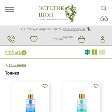
На старую версию сайта
esteticshop.ru
версия
старая
Фильтр
0
Фильтр
0
Тонизация
Бренд
Тоники
ARDEMI
BIOTIME
BTpeeL
Показать еще
Страна