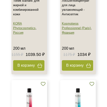
Тоник Баланс для
Лосьон-концентрат
жирной и
для лица
комбинированной
увлажняющий -
кожи
Антисептик
KORA
Kosmoteros
Phytocosmetics
,
Professionnel (Paris)
,
Россия
Франция
200 мл
200 мл
1039.50 ₽
1034 ₽
1155 ₽
1175 ₽
В корзину
В корзину