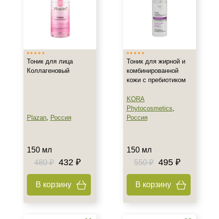
Корейская
Профессиональная
Тип кожи
Все типы кожи
Тоник для лица
Тоник для жирной и
Коллагеновый
комбинированной
Жирная
кожи с пребиотиком
Зрелая
Показать еще
KORA
Phytocosmetics
,
Возраст
Plazan
,
Россия
Россия
Любой возраст
Любой возраст (от 18 лет)
150 мл
150 мл
После 20
432 ₽
495 ₽
480 ₽
550 ₽
Показать еще
В корзину
В корзину
Действие
Восстановление