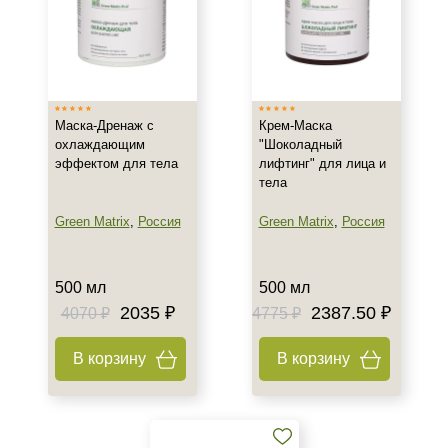
Область применения
Лицо
Тело
Маска-Дренаж с
Крем-Маска
охлаждающим
"Шоколадный
Объём
эффектом для тела
лифтинг" для лица и
тела
300 мл
Green Matrix
,
Россия
Green Matrix
,
Россия
500 мл
1000 мл
500 мл
500 мл
2035 ₽
2387.50 ₽
4070 ₽
4775 ₽
В корзину
В корзину