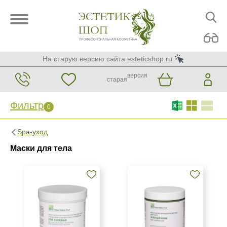
На старую версию сайта
esteticshop.ru
версия
старая
Фильтр
0
Фильтр
0
Spa-уход
Бренд
Маски для тела
Green Matrix
Страна
Россия