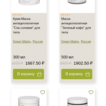
Тип товара
Крем
Маска
Крем-Маска
Маска
антицеллюлитная
антицеллюлитная
"Спа солевая" для
"Зеленый кофе" для
Тип кожи
тела
тела
Увядающая
Green Matrix
,
Россия
Green Matrix
,
Россия
Действие
300 мл
500 мл
Восстановление
1667.50 ₽
1902.50 ₽
3335 ₽
3805 ₽
Назначение против
В корзину
В корзину
Целлюлит
Результат
Лифтинг
Упругость