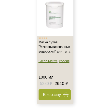
Не показывать предложение о консультации
Маска сухая
+7 (495) 640-58-89
"Микронизированные
водоросли" для тела
+7 (929) 933-09-89
Green Matrix
,
Россия
1000 мл
2640 ₽
5280 ₽
В корзину