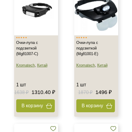
Очки-лупа с
Очки-лупа с
подсветкой
подсветкой
(Mg81007-C)
(Mg81001-Е)
Kromatech
,
Китай
Kromatech
,
Китай
1 шт
1 шт
1310.40 ₽
1496 ₽
1638 ₽
1870 ₽
В корзину
В корзину