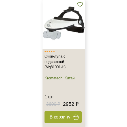
Очки-лупа с
подсветкой
(Mg81001-Н)
Не показывать предложение о консультации
Kromatech
,
Китай
+7 (495) 640-58-89
+7 (929) 933-09-89
1 шт
2952 ₽
3690 ₽
В корзину