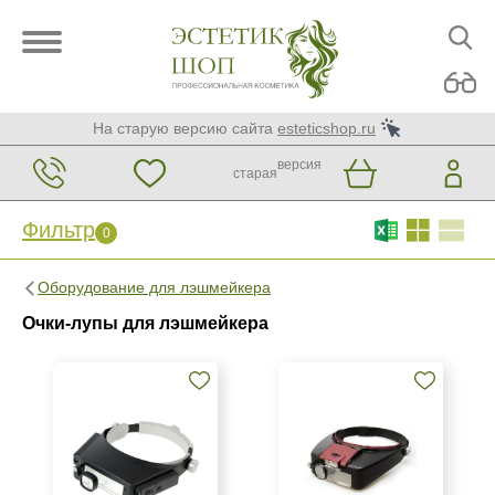
На старую версию сайта
esteticshop.ru
версия
старая
Фильтр
0
Фильтр
0
Оборудование для лэшмейкера
Бренд
Очки-лупы для лэшмейкера
Kromatech
Страна
Китай