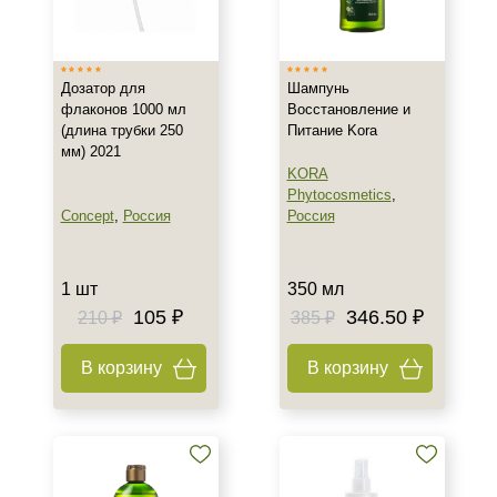
Испания
Италия
Россия
Дозатор для
Шампунь
флаконов 1000 мл
Восстановление и
Тип товара
(длина трубки 250
Питание Kora
мм) 2021
Шампунь
KORA
Phytocosmetics
,
Concept
,
Россия
Россия
Класс косметики
Домашняя
1 шт
350 мл
Профессиональная
105 ₽
346.50 ₽
210 ₽
385 ₽
Тип волос
В корзину
В корзину
Окрашенные
Поврежденные
Сухие