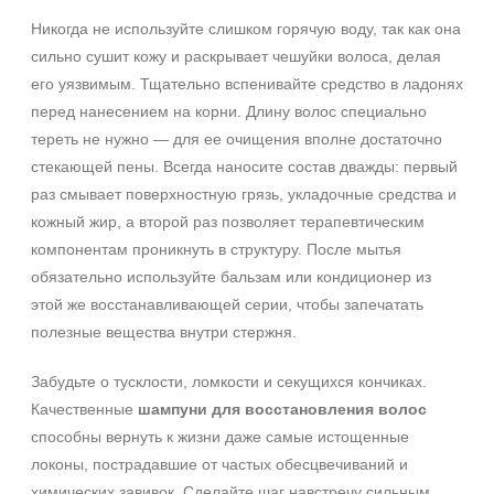
Никогда не используйте слишком горячую воду, так как она
сильно сушит кожу и раскрывает чешуйки волоса, делая
его уязвимым. Тщательно вспенивайте средство в ладонях
перед нанесением на корни. Длину волос специально
тереть не нужно — для ее очищения вполне достаточно
стекающей пены. Всегда наносите состав дважды: первый
раз смывает поверхностную грязь, укладочные средства и
кожный жир, а второй раз позволяет терапевтическим
компонентам проникнуть в структуру. После мытья
обязательно используйте бальзам или кондиционер из
этой же восстанавливающей серии, чтобы запечатать
полезные вещества внутри стержня.
Забудьте о тусклости, ломкости и секущихся кончиках.
Качественные
шампуни для восстановления волос
способны вернуть к жизни даже самые истощенные
локоны, пострадавшие от частых обесцвечиваний и
химических завивок. Сделайте шаг навстречу сильным,