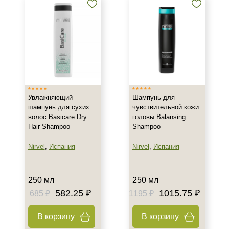
1 шт
240 мл
250 мл
Показать еще
Ингредиенты
Алоэ
Увлажняющий
Шампунь для
Витамин C
шампунь для сухих
чувствительной кожи
Витамин А
волос Basicare Dry
головы Balansing
Hair Shampoo
Shampoo
Показать еще
Nirvel
,
Испания
Nirvel
,
Испания
Подборки
Рост волос и алопеция
250 мл
250 мл
582.25 ₽
1015.75 ₽
685 ₽
1195 ₽
В корзину
В корзину