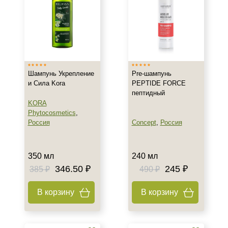
Действие
Восстановление
Питание
Увлажнение
Показать еще
Шампунь Укрепление
Pre-шампунь
Назначение против
и Сила Kora
PEPTIDE FORCE
пептидный
Секущиеся кончики
KORA
Phytocosmetics
,
Фотостарение
Россия
Concept
,
Россия
Результат
350 мл
240 мл
Блеск и сияние волос
346.50 ₽
245 ₽
385 ₽
490 ₽
Гладкость
Защита
В корзину
В корзину
Показать еще
Объём