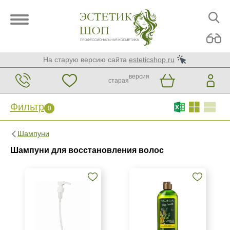
На старую версию сайта
esteticshop.ru
версия
старая
Фильтр
0
Фильтр
0
Шампуни
Бренд
Шампуни для восстановления волос
Concept
KORA Phytocosmetics
Nirvel
Страна