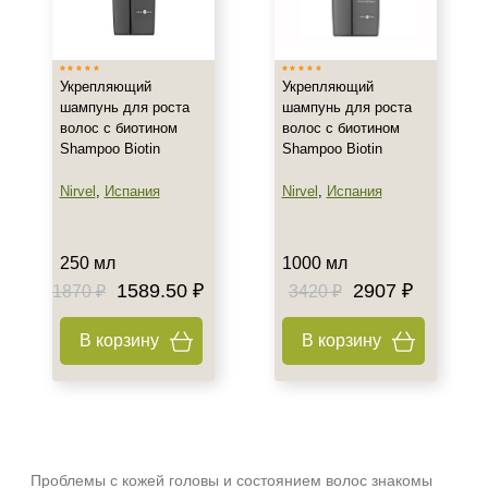
Тип товара
Шампунь
Укрепляющий
Укрепляющий
Класс косметики
шампунь для роста
шампунь для роста
волос с биотином
волос с биотином
Домашняя
Shampoo Biotin
Shampoo Biotin
Лечебная
Nirvel
,
Испания
Nirvel
,
Испания
Профессиональная
Действие
250 мл
1000 мл
1589.50 ₽
2907 ₽
1870 ₽
3420 ₽
Восстановление
Увлажнение
В корзину
В корзину
Укрепление
Результат
Блеск и сияние волос
Рост волос
Проблемы с кожей головы и состоянием волос знакомы