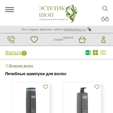
На старую версию сайта
esteticshop.ru
версия
старая
Фильтр
0
Фильтр
0
Лечение волос
Бренд
Лечебные шампуни для волос
Nirvel
Страна
Испания