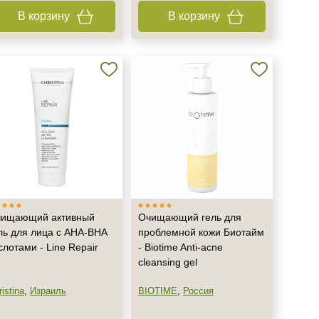
В корзину
В корзину
ищающий активный
Очищающий гель для
ль для лица с AHA-BHA
проблемной кожи Биотайм
слотами - Line Repair
- Biotime Anti-acne
cleansing gel
istina
,
Израиль
BIOTIME
,
Россия