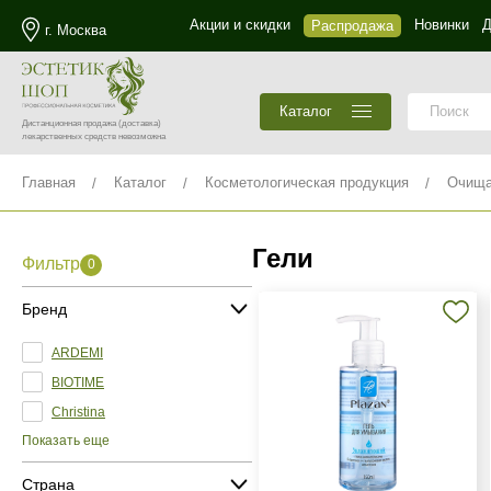
Акции и скидки
Новинки
Д
Распродажа
г. Москва
Каталог
Дистанционная продажа
(доставка)
лекарственных средств невозможна
Главная
Каталог
Косметологическая продукция
Очища
Гели
Фильтр
0
Бренд
ARDEMI
BIOTIME
Christina
Показать еще
Страна