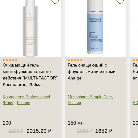
+7 (495) 640-58-89
+7 (929) 933-09-89
Очищающий гель
Гель очищающий с
Ге
многофункционального
фруктовыми кислотами
Би
действия "MULTI-FACTOR"
Aha gel
an
Kosmoteros, 200мл
Kosmoteros Professionnel
Mesopharm Simple Care
,
(Paris)
,
Россия
Россия
BI
200
150 мл
20
2015.20 ₽
1652 ₽
2290 ₽
2360 ₽