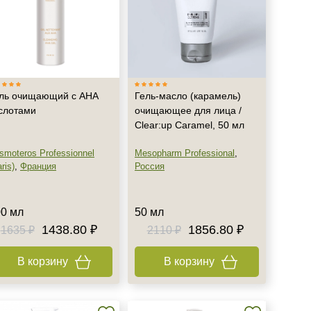
ль очищающий с АНА
Гель-масло (карамель)
слотами
очищающее для лица /
Clear:up Caramel, 50 мл
smoteros Professionnel
Mesopharm Professional
,
ris)
,
Франция
Россия
0 мл
50 мл
1438.80 ₽
1856.80 ₽
1635 ₽
2110 ₽
В корзину
В корзину