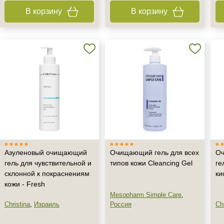
В корзину
В корзину
Азуленовый очищающий
Очищающий гель для всех
Оч
гель для чувствительной и
типов кожи Cleancing Gel
ге
склонной к покраснениям
ки
кожи - Fresh
Mesopharm Simple Care
,
Christina
,
Израиль
Россия
Chr