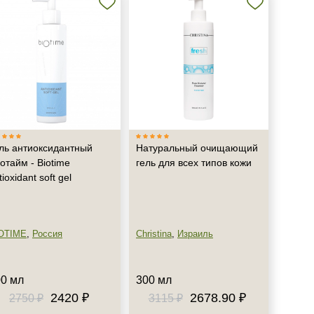
ль антиоксидантный
Натуральный очищающий
отайм - Biotime
гель для всех типов кожи
tioxidant soft gel
OTIME
,
Россия
Christina
,
Израиль
0 мл
300 мл
2420 ₽
2678.90 ₽
2750 ₽
3115 ₽