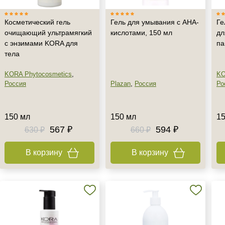
Косметический гель
Гель для умывания с АНА-
Ге
очищающий ультрамягкий
кислотами, 150 мл
дл
с энзимами KORA для
па
тела
KORA Phytocosmetics
,
KO
Россия
Plazan
,
Россия
Ро
150 мл
150 мл
15
567 ₽
594 ₽
630 ₽
660 ₽
В корзину
В корзину