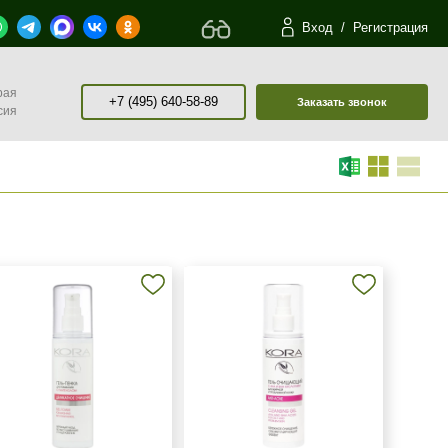
Вход
/
Регистрация
рая
+7 (495) 640-58-89
Заказать звонок
сия