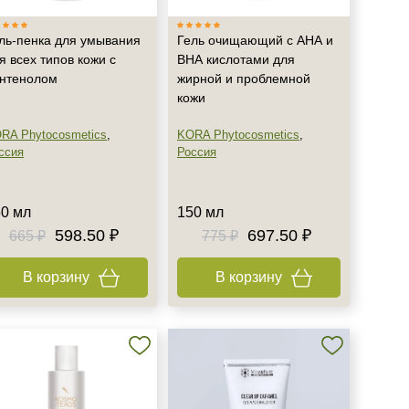
ль-пенка для умывания
Гель очищающий с АНА и
я всех типов кожи с
ВНА кислотами для
нтенолом
жирной и проблемной
кожи
RA Phytocosmetics
,
KORA Phytocosmetics
,
ссия
Россия
0 мл
150 мл
598.50 ₽
697.50 ₽
665 ₽
775 ₽
В корзину
В корзину