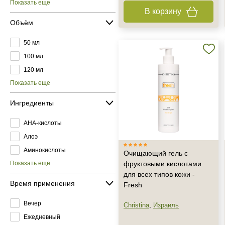
Показать еще
В корзину
Объём
50 мл
100 мл
120 мл
Показать еще
Ингредиенты
AHA-кислоты
Алоэ
Аминокислоты
Очищающий гель с
Показать еще
фруктовыми кислотами
для всех типов кожи -
Время применения
Fresh
Вечер
Christina
,
Израиль
Ежедневный