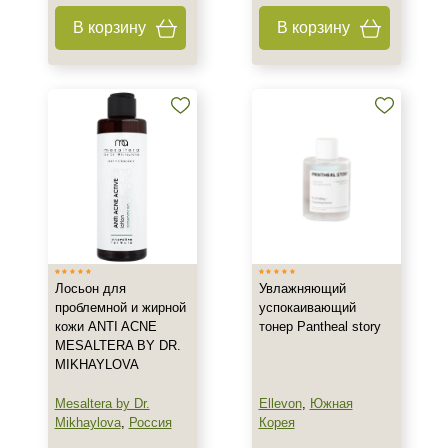
В корзину
В корзину
Лосьон для
Увлажняющий
проблемной и жирной
успокаивающий
кожи ANTI ACNE
тонер Pantheal story
MESALTERA BY DR.
MIKHAYLOVA
Mesaltera by Dr.
Ellevon
,
Южная
Mikhaylova
,
Россия
Корея