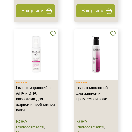
В корзину
В корзину
Тип кожи
Все типы кожи
Жирная
Зрелая
Показать еще
Возраст
Любой возраст
Любой возраст (от 18 лет)
После 20
Гель очищающий с
Гель очищающий
Показать еще
АНА и ВНА
для жирной и
кислотами для
проблемной кожи
Действие
жирной и проблемной
кожи
Восстановление
KORA
KORA
Матирование
Phytocosmetics
,
Phytocosmetics
,
Обезжиривание