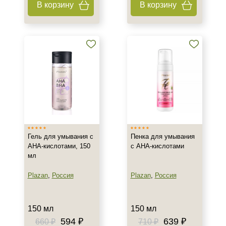
В корзину
В корзину
Тип товара
Бустер
Гель
Коктейль
Показать еще
Тип пилинга
Азелаиновый
Джесснера
Гель для умывания с
Пенка для умывания
Молочный
АНА-кислотами, 150
с AHA-кислотами
мл
Показать еще
Plazan
,
Россия
Plazan
,
Россия
Класс косметики
Домашняя
150 мл
150 мл
Корейская
594 ₽
639 ₽
660 ₽
710 ₽
Профессиональная