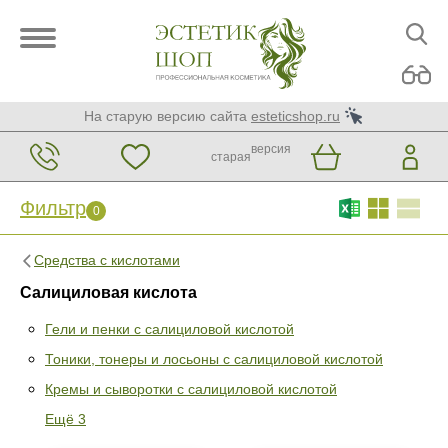
На старую версию сайта
esteticshop.ru
версия
старая
Фильтр
0
Средства с кислотами
Салициловая кислота
Гели и пенки с салициловой кислотой
Тоники, тонеры и лосьоны с салициловой кислотой
Фильтр
0
Кремы и сыворотки с салициловой кислотой
Раздел
Ещё 3
Гели и пенки с салициловой