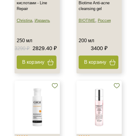
кислотами - Line
Biotime Anti-acne
Лицо
Repair
cleansing gel
Показать еще
Christina
,
Израиль
BIOTIME
,
Россия
Объём
8 мл
250 мл
200 мл
10 мл
2829.40 ₽
3400 ₽
3290 ₽
15 мл
Показать еще
В корзину
В корзину
Ингредиенты
AHA-кислоты
Азелаиновая кислота
Аллантоин
Показать еще
Время применения
Вечер