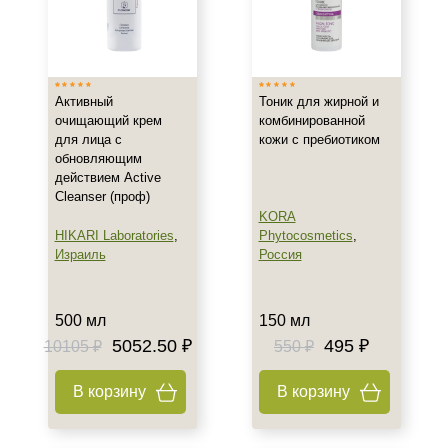
Активный
Тоник для жирной и
очищающий крем
комбинированной
для лица с
кожи с пребиотиком
обновляющим
действием Active
Cleanser (проф)
KORA
HIKARI Laboratories
,
Phytocosmetics
,
Израиль
Россия
500 мл
150 мл
Не показывать предложение о консультации
5052.50 ₽
495 ₽
+7 (495) 640-58-89
10105 ₽
550 ₽
+7 (929) 933-09-89
В корзину
В корзину