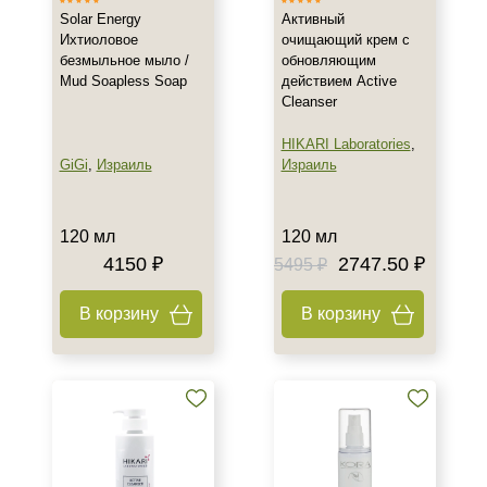
День
Solar Energy
Активный
Ихтиоловое
очищающий крем с
Ежедневный
безмыльное мыло /
обновляющим
Показать еще
Mud Soapless Soap
действием Active
Cleanser
Пол
HIKARI Laboratories
,
Для женщин
GiGi
,
Израиль
Израиль
Процедура
120 мл
120 мл
Демакияж
4150 ₽
2747.50 ₽
5495 ₽
Пилинг
В корзину
В корзину
Форма выпуска
Флакон