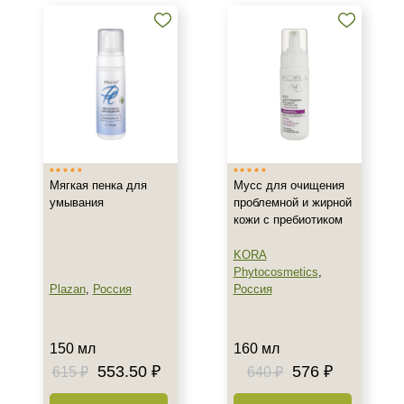
кислотой
Тоники, тонеры и лосьоны с
салициловой кислотой
Кремы и сыворотки с
салициловой кислотой
Показать еще
Бренд
Мягкая пенка для
Мусс для очищения
ARDEMI
умывания
проблемной и жирной
BIOTIME
кожи с пребиотиком
BTpeeL
KORA
Показать еще
Phytocosmetics
,
Plazan
,
Россия
Россия
Страна
Израиль
150 мл
160 мл
Испания
553.50 ₽
576 ₽
615 ₽
640 ₽
Россия
Показать еще