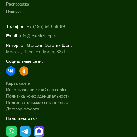
Распродажа
Ингредиенты
Новинки
Алоэ
Телефон:
Витамин C
+7 (495) 640-58-89
Каолин
Email:
info@esteticshop.ru
Показать еще
Интернет-Магазин Эстетик-Шоп:
Москва, Проспект Мира, 33к1
Время применения
Социальные сети:
Ежедневный
Процедура
Карта сайта
Использование файлов cookie
Пилинг
Политика конфиденциальности
Пользовательское соглашение
Договор-оферта
Напишите нам: