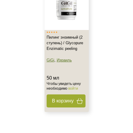
Все типы кожи
Зрелая
Обезвоженная
Показать еще
Возраст
Пилинг энзимный (2
ступень) / Glycopure
Любой возраст (от 18 лет)
Enzimatic peeling
GiGi
,
Израиль
Действие
Матирование
50 мл
Обезжиривание
Чтобы увидеть цену
необходимо
войти
Обновление
Показать еще
В корзину
Назначение против
Не показывать предложение о консультации
+7 (495) 640-58-89
Гиперкератоз
+7 (929) 933-09-89
Гиперпигментация