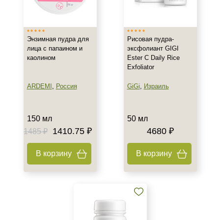
Россия
Тип товара
Энзимная пудра для
Рисовая пудра-
Пилинг
лица с папаином и
эксфолиант GIGI
каолином
Ester C Daily Rice
Пудра
Exfoliator
Эксфолиант
Показать еще
ARDEMI
,
Россия
GiGi
,
Израиль
Тип пилинга
150 мл
50 мл
Энзимный
1410.75 ₽
4680 ₽
1485 ₽
Класс косметики
В корзину
В корзину
Домашняя
Профессиональная
Тип кожи