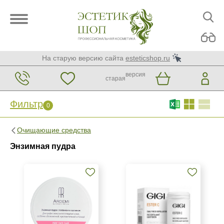
На старую версию сайта
esteticshop.ru
версия
старая
Фильтр
0
Фильтр
0
Очищающие средства
Бренд
Энзимная пудра
ARDEMI
GiGi
Страна
Израиль