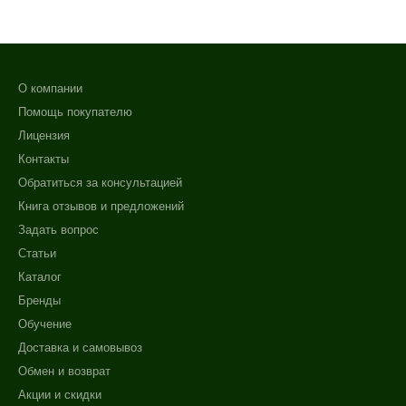
Постакне
Показать еще
Результат
О компании
Обновление клеток
Помощь покупателю
Ровный тон
Лицензия
Сияние
Контакты
Обратиться за консультацией
Область применения
Книга отзывов и предложений
Задать вопрос
Декольте
Статьи
Лицо
Каталог
Шея
Бренды
Объём
Обучение
Доставка и самовывоз
50 мл
Обмен и возврат
150 мл
Акции и скидки