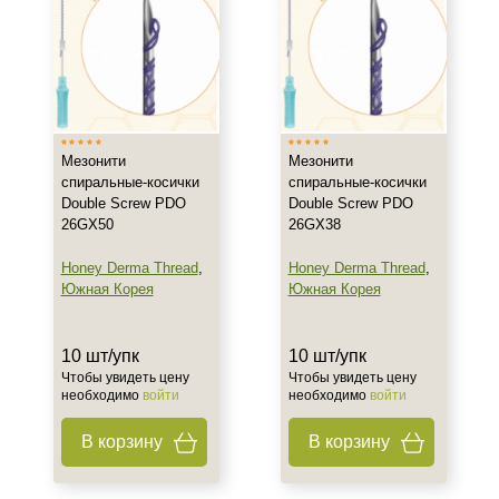
Объём
10 шт
10 шт/упк
Ингредиенты
Мезонити
Мезонити
Полидиоксанон (PDO)
спиральные-косички
спиральные-косички
Double Screw PDO
Double Screw PDO
26GX50
26GX38
Процедура
Honey Derma Thread
,
Honey Derma Thread
,
Нитевой лифтинг
Южная Корея
Южная Корея
10 шт/упк
10 шт/упк
Чтобы увидеть цену
Чтобы увидеть цену
необходимо
войти
необходимо
войти
В корзину
В корзину