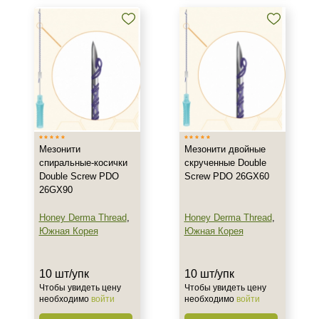
Мезонити
Мезонити двойные
спиральные-косички
+7 (495) 640-58-89
скрученные Double
Double Screw PDO
Screw PDO 26GX60
+7 (929) 933-09-89
26GX90
Honey Derma Thread
,
Honey Derma Thread
,
Южная Корея
Южная Корея
10 шт/упк
10 шт/упк
Чтобы увидеть цену
Чтобы увидеть цену
необходимо
войти
необходимо
войти