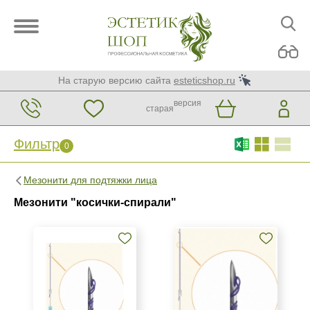
На старую версию сайта
esteticshop.ru
версия
старая
Фильтр
0
Фильтр
0
Мезонити для подтяжки лица
Бренд
Мезонити "косички-спирали"
Honey Derma Thread
Страна
Южная Корея