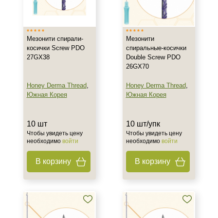
Тип товара
Мезонити
Мезонити спирали-
Мезонити
Действие
косички Screw PDO
спиральные-косички
27GX38
Double Screw PDO
Укрепление
26GX70
Honey Derma Thread
,
Honey Derma Thread
,
Назначение против
Южная Корея
Южная Корея
Морщины
Потеря эластичности
10 шт
10 шт/упк
Птоз
Чтобы увидеть цену
Чтобы увидеть цену
необходимо
войти
необходимо
войти
Результат
В корзину
В корзину
Лифтинг
Стимуляция коллагена
Тонус