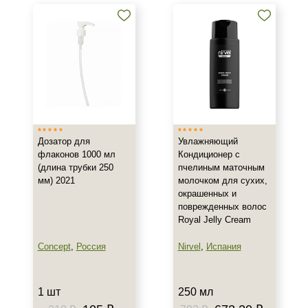
волос
Увлажняющие и питательные
бальзамы для волос
Бальзамы для восстановления
волос
Показать еще
Бренд
Дозатор для
Увлажняющий
Concept
флаконов 1000 мл
Кондиционер с
KORA Phytocosmetics
(длина трубки 250
пчелиным маточным
Nirvel
мм) 2021
молочком для сухих,
окрашенных и
поврежденных волос
Страна
Royal Jelly Cream
Испания
Concept
,
Россия
Nirvel
,
Испания
Россия
Тип товара
1 шт
250 мл