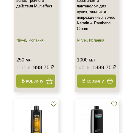
волос тройного
кератином и
Ингредиенты
действия Multieffect
пантенолом для
сухих, ломких и
Витамин E
поврежденных волос
Кератин
Keratin & Panthenol
Cream
Кокосовое масло
Показать еще
Nirvel
,
Испания
Nirvel
,
Испания
Пол
250 мл
1000 мл
Для женщин
998.75 ₽
1389.75 ₽
1175 ₽
1635 ₽
В корзину
В корзину