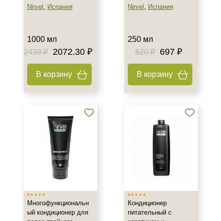
Nirvel
,
Испания
Nirvel
,
Испания
Увлажнение
Результат
1000 мл
250 мл
2072.30 ₽
697 ₽
2438 ₽
820 ₽
Блеск и сияние волос
Гладкость
В корзину
В корзину
Защита
Область применения
Волосы
Объём
1 шт
175 мл
250 мл
Многофункциональн
Кондиционер
Показать еще
ый кондиционер для
питательный с