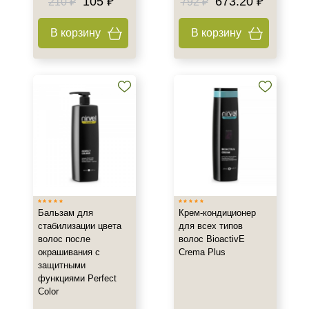
105 ₽
673.20 ₽
210 ₽
792 ₽
Бальзам
Кондиционер
В корзину
В корзину
Крем
Класс косметики
Домашняя
Профессиональная
Тип волос
Все типы волос
Окрашенные
Бальзам для
Крем-кондиционер
Поврежденные
стабилизации цвета
для всех типов
Показать еще
волос после
волос BioactivЕ
окрашивания с
Crema Plus
Действие
защитными
функциями Perfect
Восстановление
Color
Питание