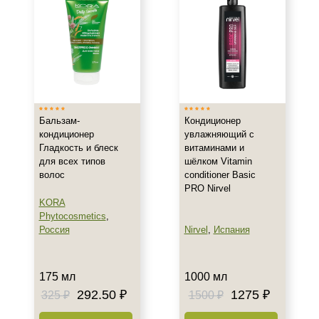
Бальзам-
Кондиционер
кондиционер
увлажняющий с
Гладкость и блеск
витаминами и
для всех типов
шёлком Vitamin
волос
conditioner Basic
PRO Nirvel
KORA
Phytocosmetics
,
Россия
Nirvel
,
Испания
175 мл
1000 мл
292.50 ₽
1275 ₽
325 ₽
1500 ₽