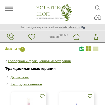
На старую версию сайта
esteticshop.ru
версия
старая
Фильтр
0
Роллерная и фракционная мезотерапия
Фракционная мезотерапия
Фильтр
0
Дермапены
Раздел
Картриджи сменные
Дермапены
Картриджи сменные