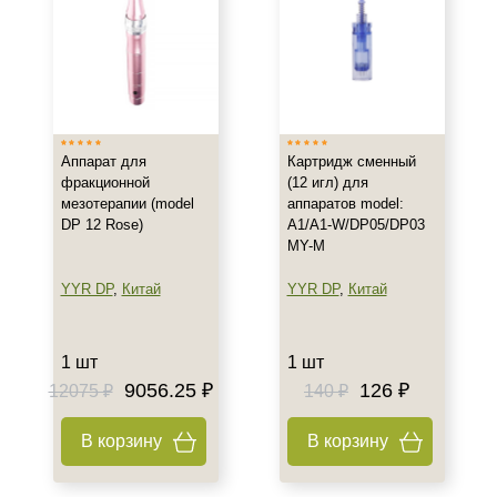
Бренд
Dr.Pen
YYR DP
Страна
Аппарат для
Картридж сменный
Китай
фракционной
(12 игл) для
мезотерапии (model
аппаратов model:
DP 12 Rose)
A1/A1-W/DP05/DP03
Тип товара
MY-M
Аппарат
YYR DP
,
Китай
YYR DP
,
Китай
Картридж
Объём
1 шт
1 шт
9056.25 ₽
126 ₽
12075 ₽
140 ₽
1 шт
В корзину
В корзину