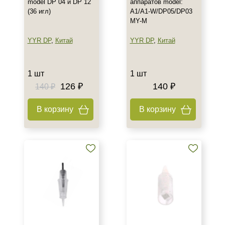
model DP 04 и DP 12
аппаратов model:
(36 игл)
A1/A1-W/DP05/DP03
MY-M
YYR DP
,
Китай
YYR DP
,
Китай
1 шт
1 шт
126 ₽
140 ₽
140 ₽
В корзину
В корзину