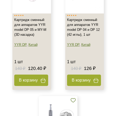
Картридж сменный
Картридж сменный
для аппаратов YYR
для аппаратов YYR
model DP 05 и MY-M
model DP 04 и DP 12
(3D насадка)
(42 иглы), 1 шт
YYR DP
,
Китай
YYR DP
,
Китай
1 шт
1 шт
120.40 ₽
126 ₽
140 ₽
140 ₽
В корзину
В корзину
+7 (495) 640-58-89
+7 (929) 933-09-89