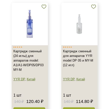
Картридж сменный
Картридж сменный
(24 иглы) для
для аппаратов YYR
аппаратов model:
model DP 05 и MY-M
A1/A1-W/DP05/DP03
(12 игл)
MY-M
YYR DP
,
Китай
YYR DP
,
Китай
1 шт
1 шт
120.40 ₽
114.80 ₽
140 ₽
140 ₽