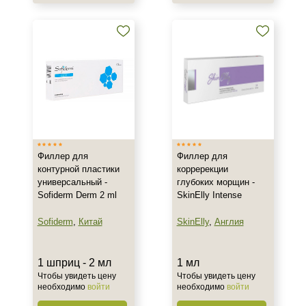
1 мл
1 мл шприц
1 шприц
Показать еще
Ингредиенты
Гиалуроновая кислота
Филлер для
Филлер для
Процедура
контурной пластики
корререкции
универсальный -
глубоких морщин -
Интимная пластика
Sofiderm Derm 2 ml
SkinElly Intense
Контурная пластика
Sofiderm
,
Китай
SkinElly
,
Англия
Объемное моделирование
Форма выпуска
1 шприц - 2 мл
1 мл
Чтобы увидеть цену
Чтобы увидеть цену
необходимо
войти
необходимо
войти
Шприц