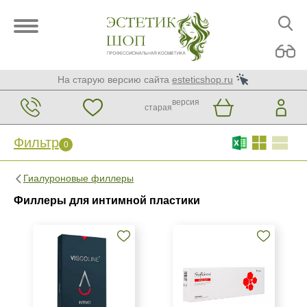
На старую версию сайта
esteticshop.ru
версия
старая
Фильтр
0
Фильтр
0
Гиалуроновые филлеры
Бренд
Филлеры для интимной пластики
HYALUFORM filler
SkinElly
Sofiderm
Показать еще
Страна