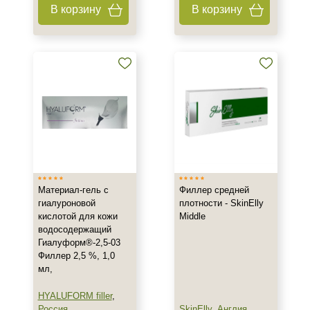
В корзину
В корзину
Не показывать предложение о консультации
+7 (495) 640-58-89
+7 (929) 933-09-89
Материал-гель с
Филлер средней
гиалуроновой
плотности - SkinElly
кислотой для кожи
Middle
водосодержащий
Гиалуформ®-2,5-03
Филлер 2,5 %, 1,0
мл,
HYALUFORM filler
,
Россия
SkinElly
,
Англия