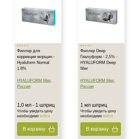
Асимметрия
Возрастные изменения
Морщины
Показать еще
Результат
Филлер для
Филлер Deep
Восстановление контуров лица
коррекции морщин -
Гиалуформ - 2,5% -
Восстановление контуров тела
Hyaluform Normal
HYALUFORM Deep
1.8%
filler
Лифтинг
Показать еще
HYALUFORM filler
,
HYALUFORM filler
,
Россия
Россия
Область применения
Виски
1,0 мл - 1 шприц
1 мл шприц
Губоподбородочная складка
Чтобы увидеть цену
Чтобы увидеть цену
необходимо
войти
необходимо
войти
Губы
Показать еще
В корзину
В корзину
Объём