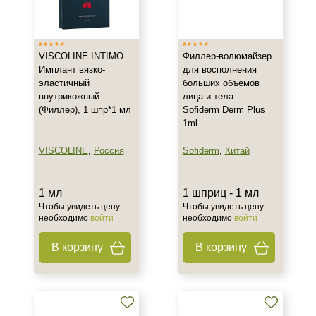
Англия
Китай
VISCOLINE INTIMO
Филлер-волюмайзер
Россия
Имплант вязко-
для восполнения
эластичный
больших объемов
Тип товара
внутрикожный
лица и тела -
(Филлер), 1 шпр*1 мл
Sofiderm Derm Plus
Гель
1ml
Имплант
VISCOLINE
,
Россия
Sofiderm
,
Китай
Филлер
Показать еще
1 мл
1 шприц - 1 мл
Действие
Чтобы увидеть цену
Чтобы увидеть цену
необходимо
войти
необходимо
войти
Восстановление
В корзину
В корзину
Моделирование
Увеличение губ
Назначение против