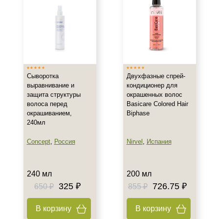
+7 (495) 640-58-89
+7 (929) 933-09-89
Сыворотка
Двухфазные спрей-
выравнивание и
кондиционер для
защита структуры
окрашенных волос
волоса перед
Basicare Colored Hair
окрашиванием,
Biphase
240мл
Concept
,
Россия
Nirvel
,
Испания
240 мл
200 мл
325 ₽
726.75 ₽
650 ₽
855 ₽
В корзину
В корзину