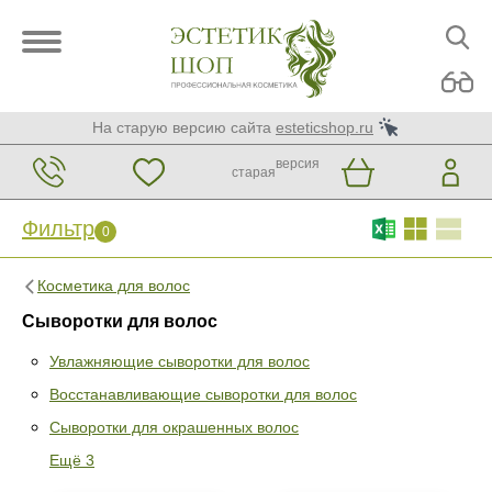
На старую версию сайта
esteticshop.ru
версия
старая
Фильтр
0
Косметика для волос
Сыворотки для волос
Увлажняющие сыворотки для волос
Восстанавливающие сыворотки для волос
Фильтр
0
Сыворотки для окрашенных волос
Раздел
Ещё 3
Увлажняющие сыворотки для