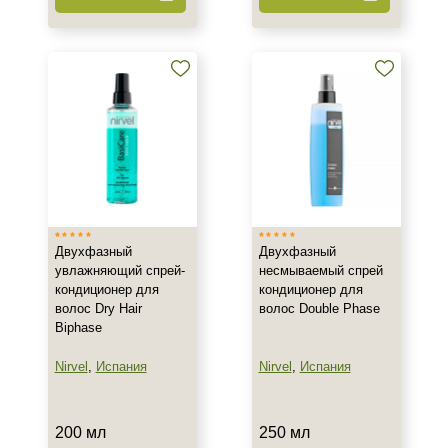
Тип товара
Бальзам
Кондиционер
Концентрат
Показать еще
Класс косметики
Домашняя
Корейская
Двухфазный
Двухфазный
Лечебная
увлажняющий спрей-
несмываемый спрей
кондиционер для
кондиционер для
Показать еще
волос Dry Hair
волос Double Phase
Biphase
Тип волос
Nirvel
,
Испания
Nirvel
,
Испания
Все типы волос
Вьющиеся
Лишённые объема
200 мл
250 мл