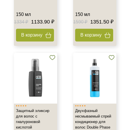
Показать еще
Область применения
150 мл
150 мл
1133.90 ₽
1351.50 ₽
1334 ₽
1590 ₽
Волосы
В корзину
В корзину
Объём
3 мл
10 мл х 10 шт
30 мл
Показать еще
Ингредиенты
Алоэ
Гиалуроновая кислота
Кератин
Защитный эликсир
Двухфазный
для волос с
несмываемый спрей
Показать еще
гиалуроновой
кондиционер для
кислотой
волос Double Phase
Подборки