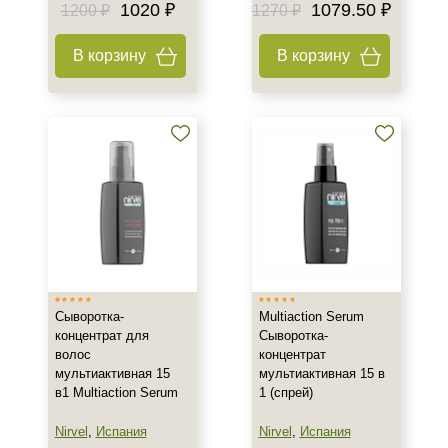
Показать еще
1020 ₽
1079.50 ₽
1200 ₽
1270 ₽
Действие
В корзину
В корзину
Восстановление
Питание
Увлажнение
Показать еще
Назначение против
Алопеция
Перхоть
Себорея
Сыворотка-
Multiaction Serum
Результат
концентрат для
Сыворотка-
волос
концентрат
мультиактивная 15
мультиактивная 15 в
Блеск и сияние волос
в1 Multiaction Serum
1 (спрей)
Гладкость
Защита
Nirvel
,
Испания
Nirvel
,
Испания