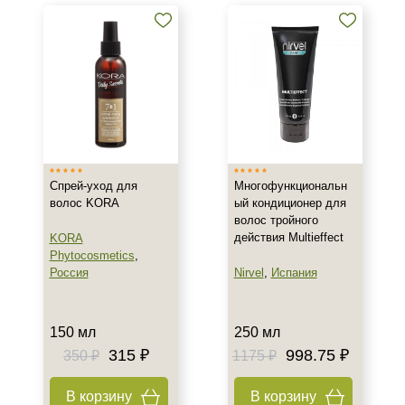
волос
Восстанавливающие сыворотки
для волос
Сыворотки для окрашенных
волос
Показать еще
Бренд
Спрей-уход для
Многофункциональн
Concept
волос KORA
ый кондиционер для
Dermaheal
волос тройного
KORA Phytocosmetics
действия Multieffect
KORA
Phytocosmetics
,
Показать еще
Россия
Nirvel
,
Испания
Страна
Испания
150 мл
250 мл
315 ₽
998.75 ₽
Россия
350 ₽
1175 ₽
Южная Корея
В корзину
В корзину