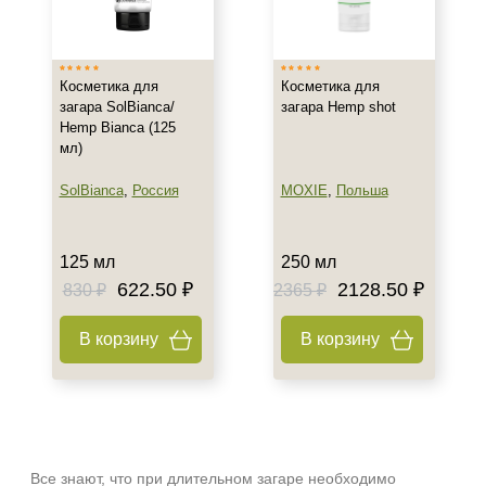
Россия
Тип кожи
Косметика для
Косметика для
Все типы кожи
загара SolBianca/
загара Hemp shot
Hemp Bianca (125
мл)
Объём
SolBianca
,
Россия
MOXIE
,
Польша
125 мл
250 мл
125 мл
250 мл
622.50 ₽
2128.50 ₽
830 ₽
2365 ₽
В корзину
В корзину
Все знают, что при длительном загаре необходимо