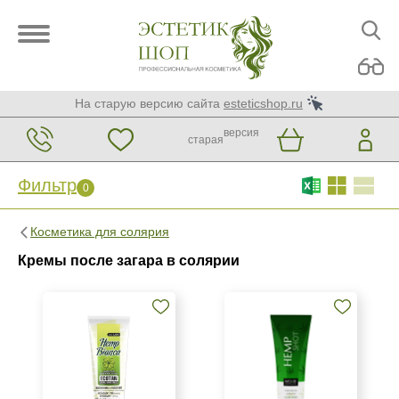
На старую версию сайта
esteticshop.ru
версия
старая
Фильтр
0
Фильтр
0
Косметика для солярия
Бренд
Кремы после загара в солярии
MOXIE
SolBianca
Страна
Польша