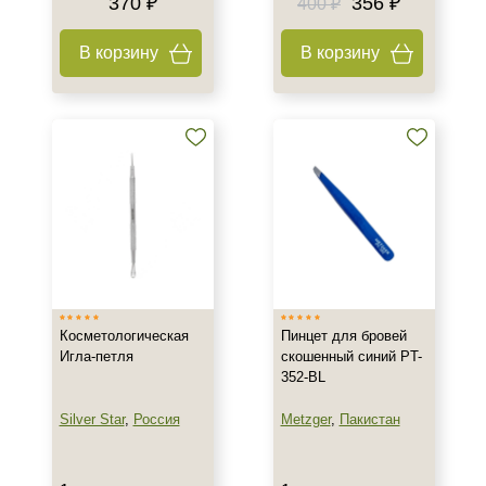
370 ₽
356 ₽
400 ₽
В корзину
В корзину
Косметологическая
Пинцет для бровей
Игла-петля
скошенный синий PT-
352-BL
Silver Star
,
Россия
Metzger
,
Пакистан