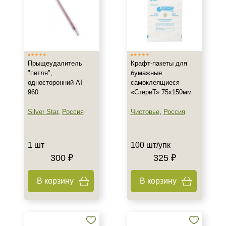
Прыщеудалитель
Крафт-пакеты для
"петля",
бумажные
односторонний AT
самоклеящиеся
960
«СтериТ» 75х150мм
Silver Star
,
Россия
Чистовье
,
Россия
1 шт
100 шт/упк
300 ₽
325 ₽
В корзину
В корзину