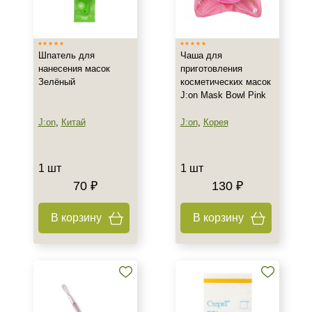
Вьетнам
Китай
Шпатель для
Чаша для
Корея
нанесения масок
приготовления
Показать еще
Зелёный
косметических масок
J:on Mask Bowl Pink
Тип товара
J:on
,
Китай
J:on
,
Корея
Игла
Кисть
Пинцет
1 шт
1 шт
70 ₽
130 ₽
Объём
В корзину
В корзину
1 шт
100 шт
100 шт/упк