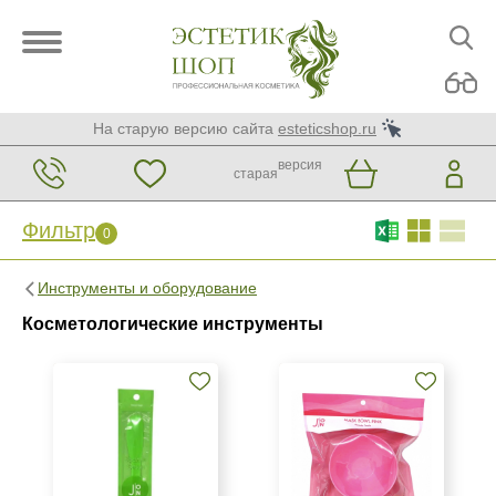
На старую версию сайта
esteticshop.ru
версия
старая
Фильтр
0
Фильтр
0
Инструменты и оборудование
Бренд
Косметологические инструменты
BTpeeL
J:on
Metzger
Показать еще
Страна