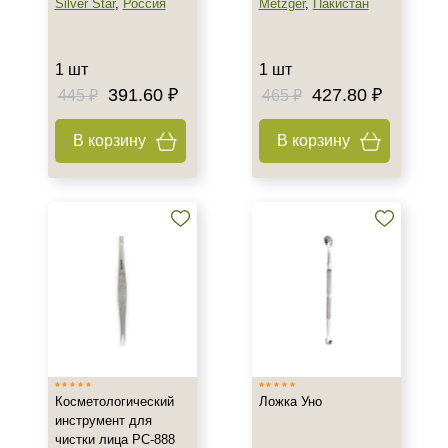
Silver Star
,
Россия
Metzger
,
Пакистан
1 шт
1 шт
391.60 ₽
427.80 ₽
445 ₽
465 ₽
В корзину
В корзину
Косметологический
Ложка Уно
инструмент для
чистки лица РС-888