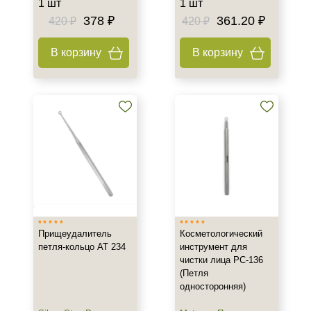
1 шт
1 шт
378 ₽
361.20 ₽
420 ₽
420 ₽
В корзину
В корзину
+7 (495) 640-58-89
+7 (929) 933-09-89
Прищеудалитель
Косметологический
петля-кольцо AT 234
инструмент для
чистки лица РС-136
(Петля
односторонняя)