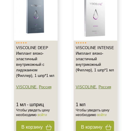
Алопеция
Асимметрия
Возрастные изменения
Показать еще
Результат
VISCOLINE DEEP
VISCOLINE INTENSE
Имплант вязко-
Имплант вязко-
Восстановление контуров лица
эластичный
эластичный
Восстановление контуров тела
внутрикожный с
внутрикожный
лидокаином
(Филлер), 1 шпр*1 мл
Гладкость
(Филлер), 1 шпр*1 мл
Показать еще
VISCOLINE
,
Россия
VISCOLINE
,
Россия
Область применения
Виски
1 мл - шприц
1 мл
Вокруг глаз
Чтобы увидеть цену
Чтобы увидеть цену
необходимо
войти
необходимо
войти
Губоподбородочная складка
Показать еще
В корзину
В корзину