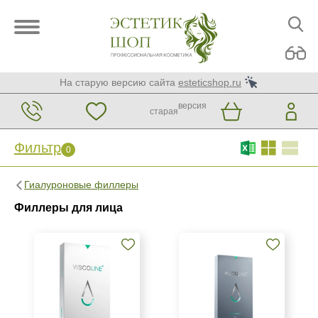
На старую версию сайта
esteticshop.ru
версия
старая
Фильтр
0
Фильтр
0
Гиалуроновые филлеры
Бренд
Филлеры для лица
Genyal
HONEYFILL
HYALUFORM filler
Показать еще
Страна