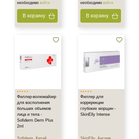
необходимо
войти
необходимо
войти
В корзину
В корзину
Филлер-волюмайзер
Филлер для
для восполнения
корререкции
больших объемов
глубоких морщин -
лица и тела -
SkinElly Intense
Sofiderm Derm Plus
2ml
Sofiderm
,
Китай
SkinElly
,
Англия