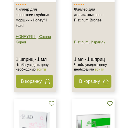
Филлер для
Филлер для
коррекции глубоких
деликатных зон -
морщин - Honeyfill
Platinum Bronze
Hard
HONEYFILL
,
Южная
Корея
Platinum
,
Израиль
1 шприц - 1 мл
1 мл - 1 шприц
Чтобы увидеть цену
Чтобы увидеть цену
необходимо
войти
необходимо
войти
В корзину
В корзину
Не показывать предложение о консультации
+7 (495) 640-58-89
+7 (929) 933-09-89