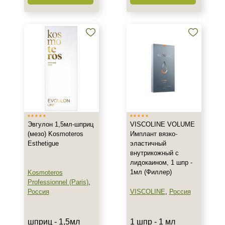
Объём
шприц
1 мл
1 мл шприц
Показать еще
Ингредиенты
Гиалуроновая кислота
Лидокаин
Эвгулон 1,5мл-шприц
VISCOLINE VOLUME
(мезо) Kosmoteros
Имплант вязко-
Esthetigue
эластичный
Процедура
внутрикожный с
лидокаином, 1 шпр -
Интимная пластика
1мл (Филлер)
Kosmoteros
Контурная пластика
Professionnel (Paris)
,
Объемное моделирование
Россия
VISCOLINE
,
Россия
Показать еще
шприц - 1,5мл
1 шпр - 1 мл
Форма выпуска