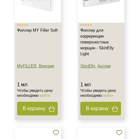
Филлер MY Filler Soft
Филлер для
корререкции
поверхностных
морщин - SkinElly
Light
MyFILLER
,
Венгрия
SkinElly
,
Англия
1 мл
1 мл
Чтобы увидеть цену
Чтобы увидеть цену
необходимо
войти
необходимо
войти
В корзину
В корзину