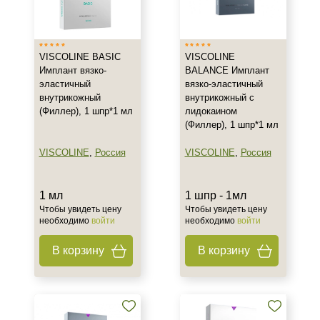
Англия
Венгрия
VISCOLINE BASIC
VISCOLINE
Израиль
Имплант вязко-
BALANCE Имплант
Показать еще
эластичный
вязко-эластичный
внутрикожный
внутрикожный с
Тип товара
(Филлер), 1 шпр*1 мл
лидокаином
(Филлер), 1 шпр*1 мл
Гель
Имплант
VISCOLINE
,
Россия
VISCOLINE
,
Россия
Филлер
Показать еще
1 мл
1 шпр - 1мл
Чтобы увидеть цену
Чтобы увидеть цену
Действие
необходимо
войти
необходимо
войти
Восстановление
В корзину
В корзину
Моделирование
Укрепление
Назначение против