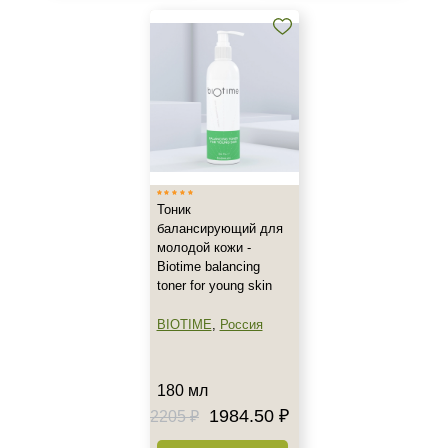
Область применения
Декольте
Лицо
Шея
Объём
Тоник
150 мл
+7 (495) 640-58-89
балансирующий для
180 мл
молодой кожи -
+7 (929) 933-09-89
200 мл
Biotime balancing
toner for young skin
Показать еще
BIOTIME
,
Россия
Ингредиенты
Алоэ
180 мл
Аминокислоты
1984.50 ₽
2205 ₽
Витамин В
Показать еще