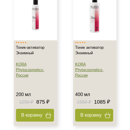
Действие
Восстановление
Матирование
Осветление
Показать еще
Тоник-активатор
Тоник активатор
Энзимный
Энзимный
Назначение против
KORA
KORA
Акне
Phytocosmetics
,
Phytocosmetics
,
Воспаление
Россия
Россия
Гиперкератоз
Показать еще
200 мл
400 мл
Результат
875 ₽
1085 ₽
1250 ₽
1550 ₽
Обновление клеток
В корзину
В корзину
Ровный тон
Сияние