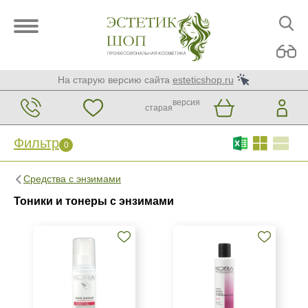
На старую версию сайта
esteticshop.ru
версия
старая
Фильтр
0
Фильтр
0
Средства с энзимами
Бренд
Тоники и тонеры с энзимами
BIOTIME
KORA Phytocosmetics
Страна
Россия