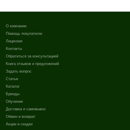
Любой возраст (от 18 лет)
Действие
О компании
Помощь покупателю
Очищение
Лицензия
Питание
+7 (495) 640-58-89
Контакты
Увлажнение
+7 (929) 933-09-89
Обратиться за консультацией
Область применения
Книга отзывов и предложений
Задать вопрос
Веки
Статьи
Лицо
Каталог
Шея
Бренды
Обучение
Объём
Доставка и самовывоз
150 мл
Обмен и возврат
200 мл
Акции и скидки