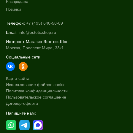
Распродажа
Ингредиенты
Новинки
Аминокислоты
Телефон:
+7 (495) 640-58-89
Витамин E
Email:
info@esteticshop.ru
Витамин А
Интернет-Магазин Эстетик-Шоп:
Показать еще
Москва, Проспект Мира, 33к1
Время применения
Социальные сети:
Ежедневный
Карта сайта
Процедура
Использование файлов cookie
Политика конфиденциальности
Демакияж
Пользовательское соглашение
Договор-оферта
Напишите нам: