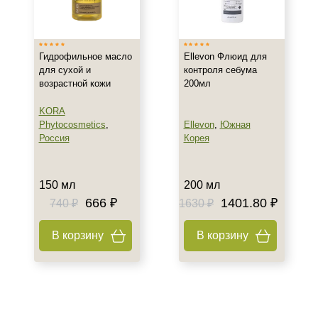
Южная Корея
Тип товара
Гидрофильное масло
Ellevon Флюид для
Масло
для сухой и
контроля себума
возрастной кожи
200мл
Очищающее масло
Флюид
KORA
Phytocosmetics
,
Ellevon
,
Южная
Россия
Корея
Класс косметики
Домашняя
150 мл
200 мл
Тип кожи
666 ₽
1401.80 ₽
740 ₽
1630 ₽
Все типы кожи
В корзину
В корзину
Жирная
Зрелая
Показать еще
Возраст