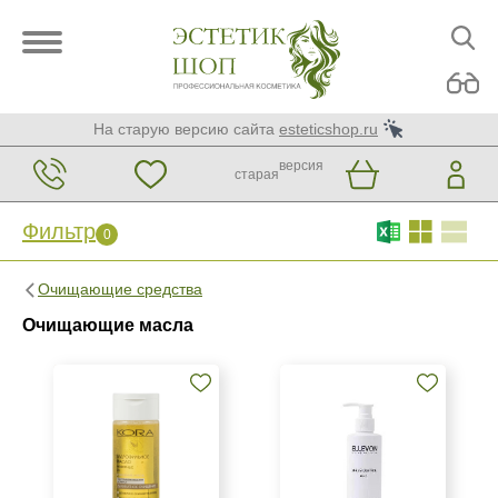
На старую версию сайта
esteticshop.ru
версия
старая
Фильтр
0
Фильтр
0
Очищающие средства
Бренд
Очищающие масла
Ellevon
KORA Phytocosmetics
Страна
Россия