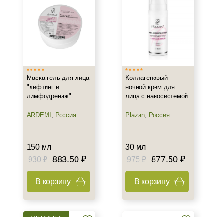
Область применения
Веки
Декольте
Лицо
Показать еще
Маска-гель для лица
Коллагеновый
Объём
"лифтинг и
ночной крем для
лимфодренаж"
лица с наносистемой
1 шт
5 шт
ARDEMI
,
Россия
Plazan
,
Россия
10 амп*2 мл
Показать еще
150 мл
30 мл
883.50 ₽
877.50 ₽
Ингредиенты
930 ₽
975 ₽
AHA-кислоты
В корзину
В корзину
DMAE
Азелаиновая кислота
Показать еще