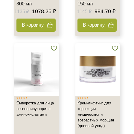
300 мл
150 мл
1078.25 ₽
984.70 ₽
1135 ₽
1145 ₽
В корзину
В корзину
Не показывать предложение о консультации
+7 (495) 640-58-89
+7 (929) 933-09-89
Сыворотка для лица
Крем-лифтинг для
регенерирующая с
коррекции
аминокислотами
мимических и
возрастных морщин
(дневной уход)