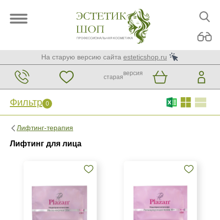
На старую версию сайта
esteticshop.ru
версия
старая
Фильтр
0
Фильтр
0
Лифтинг-терапия
Бренд
Лифтинг для лица
ARDEMI
BTpeeL
Christina
Показать еще
Страна