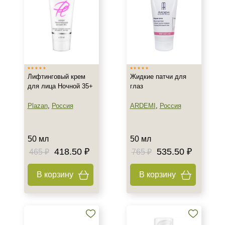
Назначение против
Акне
Возрастные изменения
Воспаление
Показать еще
Лифтинговый крем
Жидкие патчи для
для лица Ночной 35+
глаз
Применение
Plazan
,
Россия
ARDEMI
,
Россия
Под макияж
После пилинга
50 мл
50 мл
418.50 ₽
535.50 ₽
465 ₽
765 ₽
Результат
Гладкость
В корзину
В корзину
Защита
Лифтинг
Показать еще