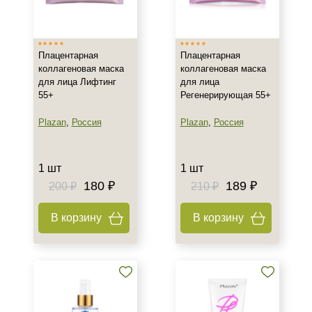
Израиль
Испания
Плацентарная
Плацентарная
Корея
коллагеновая маска
коллагеновая маска
Показать еще
для лица Лифтинг
для лица
55+
Регенерирующая 55+
Тип товара
Plazan
,
Россия
Plazan
,
Россия
Гель
Коктейль
Концентрат
1 шт
1 шт
Показать еще
180 ₽
189 ₽
200 ₽
210 ₽
Класс косметики
В корзину
В корзину
Домашняя
Корейская
Профессиональная
Показать еще