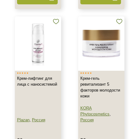
Флакон
Спецпредложение
Акция недели
Бестселлеры
Крем-лифтинг для
Крем-гель
лица с наносистемой
ревитализант 5
факторов молодости
кожи
KORA
Phytocosmetics
,
Plazan
,
Россия
Россия