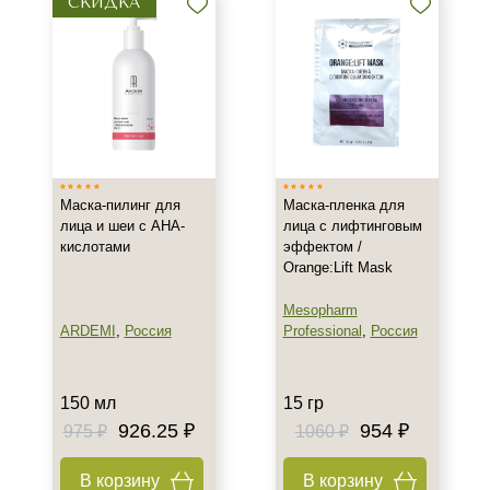
СКИДКА
Время применения
Вечер
Всесезонный
День
Показать еще
Маска-пилинг для
Маска-пленка для
Пол
лица и шеи с АНА-
лица с лифтинговым
кислотами
эффектом /
Для женщин
Orange:Lift Mask
Процедура
Mesopharm
ARDEMI
,
Россия
Professional
,
Россия
Демакияж
Карбокситерапия
150 мл
15 гр
Уход
926.25 ₽
954 ₽
975 ₽
1060 ₽
Форма выпуска
В корзину
В корзину