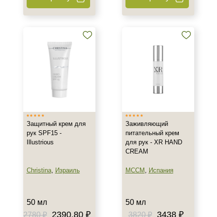
+7 (495) 640-58-89
+7 (929) 933-09-89
Защитный крем для
Заживляющий
рук SPF15 -
питательный крем
Illustrious
для рук - XR HAND
CREAM
Christina
,
Израиль
MCCM
,
Испания
50 мл
50 мл
2390.80 ₽
3438 ₽
2780 ₽
3820 ₽