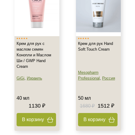
Показать еще
Назначение против
Возрастные изменения
Гиперпигментация
Крем для рук с
Крем для рук Hand
Сухость
маслом семян
Soft:Touch Cream
Конопли и Маслом
Результат
Ши / GWP Hand
Cream
Гладкость
Mesopharm
Защита
GiGi
,
Израиль
Professional
,
Россия
Обновление клеток
Показать еще
40 мл
50 мл
1130 ₽
1512 ₽
Область применения
1680 ₽
Кисти рук
В корзину
В корзину
Руки