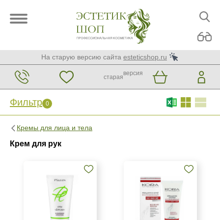
На старую версию сайта
esteticshop.ru
версия
старая
Фильтр
0
Фильтр
0
Кремы для лица и тела
Бренд
Крем для рук
Christina
GiGi
KORA Phytocosmetics
Показать еще
Страна