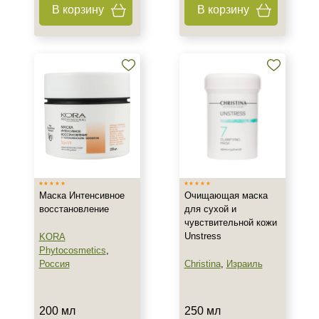
Объём
В корзину
В корзину
10 гр
50 мл
60 мл
Показать еще
Ингредиенты
Алоэ
Витамин E
Витамин А
Маска Интенсивное
Очищающая маска
Показать еще
восстановление
для сухой и
чувствительной кожи
Пол
Unstress
KORA
Phytocosmetics
,
Для женщин
Россия
Christina
,
Израиль
Процедура
200 мл
250 мл
Пилинг