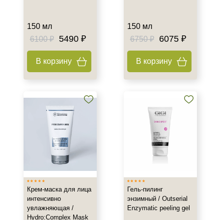
150 мл
150 мл
5490 ₽
6075 ₽
6100 ₽
6750 ₽
В корзину
В корзину
Крем-маска для лица
Гель-пилинг
интенсивно
энзимный / Outserial
увлажняющая /
Enzymatic peeling gel
Hydro:Complex Mask