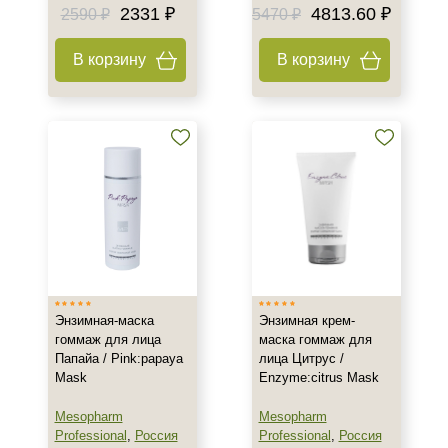
2331 ₽
4813.60 ₽
2590 ₽
5470 ₽
В корзину
В корзину
Не показывать предложение о консультации
+7 (495) 640-58-89
+7 (929) 933-09-89
Энзимная-маска
Энзимная крем-
гоммаж для лица
маска гоммаж для
Папайа / Pink:papaya
лица Цитрус /
Mask
Enzyme:citrus Mask
Mesopharm
Mesopharm
Professional
,
Россия
Professional
,
Россия