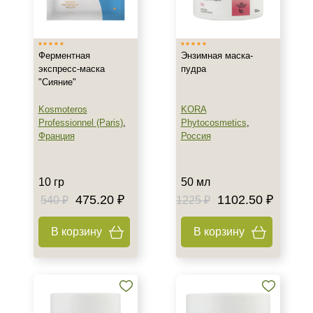
Израиль
Россия
Ферментная
Энзимная маска-
Франция
экспресс-маска
пудра
"Сияние"
Тип товара
Kosmoteros
KORA
Гель
Professionnel (Paris)
,
Phytocosmetics
,
Гоммаж
Франция
Россия
Крем
Показать еще
10 гр
50 мл
475.20 ₽
1102.50 ₽
Тип пилинга
540 ₽
1225 ₽
Энзимный
В корзину
В корзину
Класс косметики
Домашняя
Профессиональная