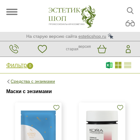
На старую версию сайта
esteticshop.ru
версия
старая
Фильтр
0
Фильтр
0
Средства с энзимами
Бренд
Маски с энзимами
Christina
GiGi
KORA Phytocosmetics
Показать еще
Страна