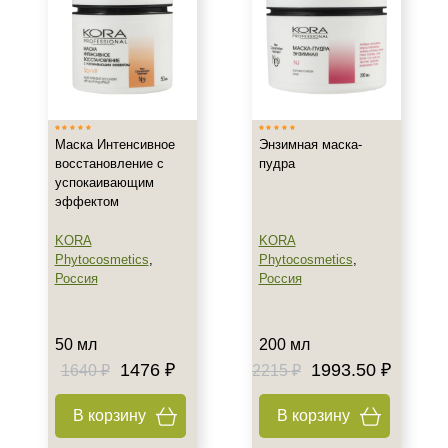
Универсальная
Тип кожи
Все типы кожи
Сухая
Маска Интенсивное
Энзимная маска-
Чувствительная
восстановление с
пудра
успокаивающим
Возраст
эффектом
KORA
KORA
После 20
Phytocosmetics
,
Phytocosmetics
,
После 25
Россия
Россия
Действие
50 мл
200 мл
Восстановление
1476 ₽
1993.50 ₽
1640 ₽
2215 ₽
Осветление
Очищение
В корзину
В корзину
Показать еще