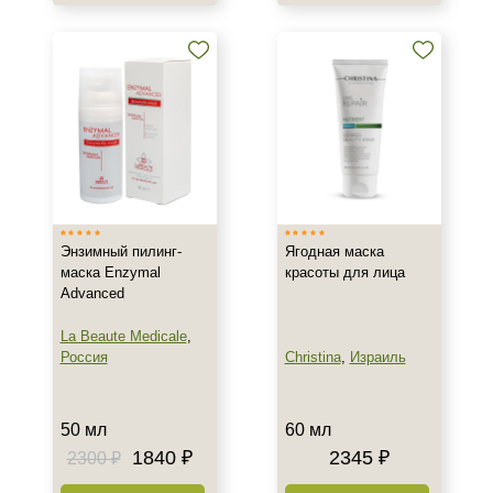
Назначение против
Акне
Морщины
Результат
Обновление клеток
Ровный тон
Сияние
Энзимный пилинг-
Ягодная маска
маска Enzymal
красоты для лица
Показать еще
Advanced
Область применения
La Beaute Medicale
,
Россия
Christina
,
Израиль
Веки
Губы
Декольте
50 мл
60 мл
Показать еще
1840 ₽
2345 ₽
2300 ₽