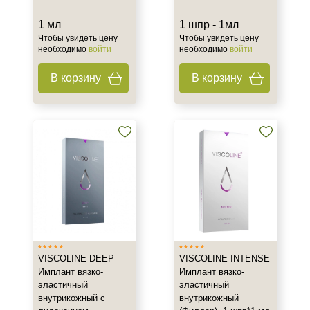
Результат
1 мл
1 шпр - 1мл
Восстановление контуров лица
Чтобы увидеть цену
Чтобы увидеть цену
Восстановление контуров тела
необходимо
войти
необходимо
войти
Гладкость
В корзину
В корзину
Показать еще
Область применения
Виски
Вокруг глаз
Губоподбородочная складка
Показать еще
Объём
шприц
VISCOLINE DEEP
VISCOLINE INTENSE
шприц-1 мл
Имплант вязко-
Имплант вязко-
1 мл
эластичный
эластичный
внутрикожный с
внутрикожный
Показать еще