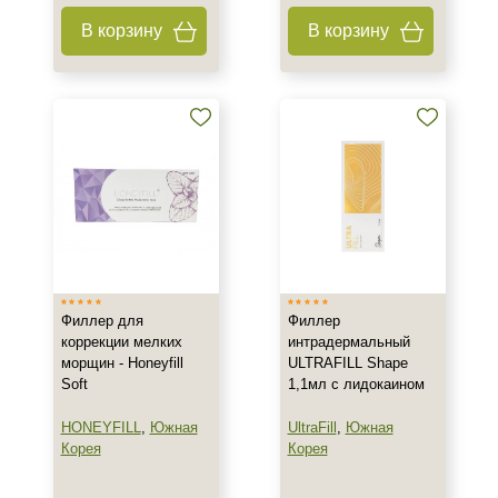
В корзину
В корзину
Не показывать предложение о консультации
+7 (495) 640-58-89
+7 (929) 933-09-89
Филлер для
Филлер
коррекции мелких
интрадермальный
морщин - Honeyfill
ULTRAFILL Shape
Soft
1,1мл с лидокаином
HONEYFILL
,
Южная
UltraFill
,
Южная
Корея
Корея