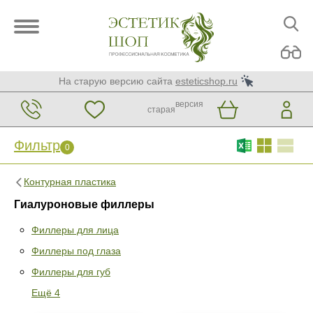
На старую версию сайта
esteticshop.ru
версия
старая
Фильтр
0
Контурная пластика
Гиалуроновые филлеры
Филлеры для лица
Филлеры под глаза
Фильтр
0
Филлеры для губ
Раздел
Ещё 4
Филлеры для лица