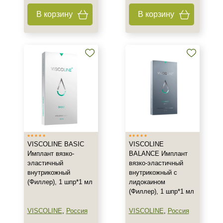
Гель
В корзину
В корзину
Имплант
Филлер
Показать еще
Действие
Восстановление
Моделирование
Увеличение губ
Показать еще
VISCOLINE BASIC
VISCOLINE
Назначение против
Имплант вязко-
BALANCE Имплант
эластичный
вязко-эластичный
Алопеция
внутрикожный
внутрикожный с
Асимметрия
(Филлер), 1 шпр*1 мл
лидокаином
(Филлер), 1 шпр*1 мл
Возрастные изменения
Показать еще
VISCOLINE
,
Россия
VISCOLINE
,
Россия