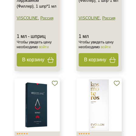
лидокаином
(Филлер), 1 шпр*1 мл
(Филлер), 1 шпр*1 мл
Ингредиенты
VISCOLINE
,
Россия
VISCOLINE
,
Россия
Гиалуроновая кислота
Лидокаин
1 мл - шприц
1 мл
Процедура
Чтобы увидеть цену
Чтобы увидеть цену
необходимо
войти
необходимо
войти
Интимная пластика
В корзину
В корзину
Контурная пластика
Объемное моделирование
Показать еще
Форма выпуска
Шприц