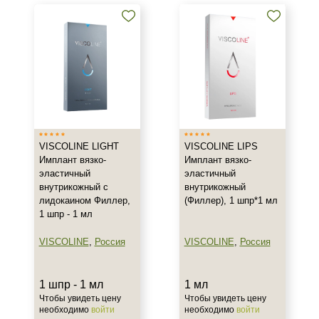
Филлеры под глаза
Филлеры для губ
Показать еще
Бренд
Apriline
Genyal
VISCOLINE LIGHT
VISCOLINE LIPS
HONEYFILL
Имплант вязко-
Имплант вязко-
Показать еще
эластичный
эластичный
внутрикожный с
внутрикожный
Страна
лидокаином Филлер,
(Филлер), 1 шпр*1 мл
1 шпр - 1 мл
Англия
Венгрия
VISCOLINE
,
Россия
VISCOLINE
,
Россия
Израиль
Показать еще
1 шпр - 1 мл
1 мл
Чтобы увидеть цену
Чтобы увидеть цену
Тип товара
необходимо
войти
необходимо
войти