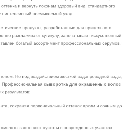
оттенка и вернуть локонам здоровый вид, стандартного
дит интенсивный несмываемый уход.
етические продукты, разработанные для прицельного
енно разглаживают кутикулу, запечатывают искусственный
ставлен богатый ассортимент профессиональных серумов,
 тоном. Но под воздействием жесткой водопроводной воды,
я. Профессиональная
сыворотка для окрашенных волос
х результатов:
нта, сохраняя первоначальный оттенок ярким и сочным до
окислоты заполняют пустоты в поврежденных участках