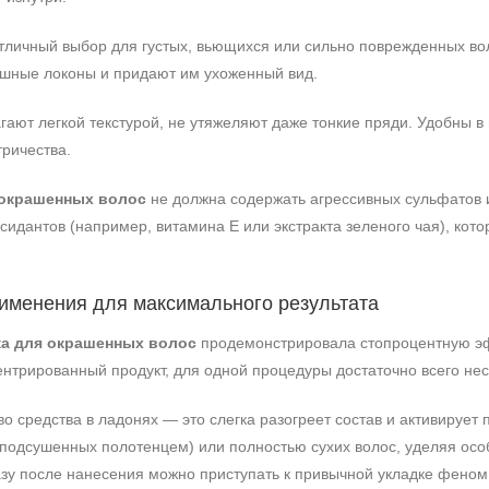
личный выбор для густых, вьющихся или сильно поврежденных во
шные локоны и придают им ухоженный вид.
ают легкой текстурой, не утяжеляют даже тонкие пряди. Удобны в
тричества.
 окрашенных волос
не должна содержать агрессивных сульфатов и
сидантов (например, витамина Е или экстракта зеленого чая), кот
именения для максимального результата
а для окрашенных волос
продемонстрировала стопроцентную эф
ентрированный продукт, для одной процедуры достаточно всего нес
о средства в ладонях — это слегка разогреет состав и активируе
 (подсушенных полотенцем) или полностью сухих волос, уделяя ос
азу после нанесения можно приступать к привычной укладке феном