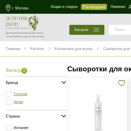
Акции и скидки
Новинки
Д
Распродажа
г. Москва
Каталог
Дистанционная продажа
(доставка)
лекарственных средств невозможна
Главная
Каталог
Косметика для волос
Сыворотки для
Сыворотки для о
Фильтр
0
Бренд
Concept
Nirvel
Страна
Испания