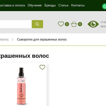
оставка и оплата
Обучение
Бренды
Статьи
Контакты
ста
0
0
вер
 волос
Сыворотки для окрашенных волос
крашенных волос