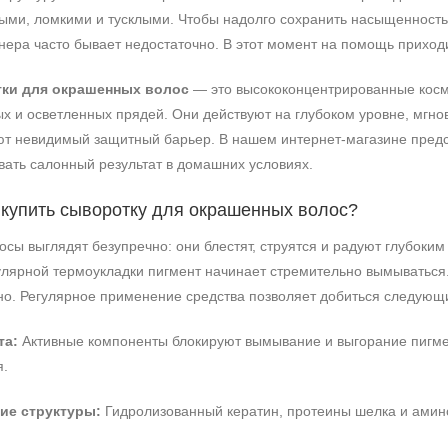
тыми, ломкими и тусклыми. Чтобы надолго сохранить насыщенность 
нера часто бывает недостаточно. В этот момент на помощь прихо
ки для окрашенных волос
— это высококонцентрированные косм
 и осветленных прядей. Они действуют на глубоком уровне, мгнов
ают невидимый защитный барьер. В нашем интернет-магазине пред
вать салонный результат в домашних условиях.
купить сыворотку для окрашенных волос?
сы выглядят безупречно: они блестят, струятся и радуют глубоким
улярной термоукладки пигмент начинает стремительно вымыватьс
но. Регулярное применение средства позволяет добиться следующи
та:
Активные компоненты блокируют вымывание и выгорание пигме
я.
ие структуры:
Гидролизованный кератин, протеины шелка и амин