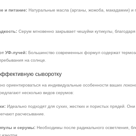
е и питание:
Натуральные масла (арганы, жожоба, макадамии) и п
Не показывать предложение о консультации
+7 (495) 640-58-89
+7 (929) 933-09-89
адкость:
Серум мгновенно закрывает чешуйки кутикулы, благодаря
от УФ-лучей:
Большинство современных формул содержат термоз
пребывания на солнце.
 эффективную сыворотку
жно ориентироваться на индивидуальные особенности ваших локоно
едлагают несколько видов серумов:
ки:
Идеально подходят для сухих, жестких и пористых прядей. Он
легчают расчесывание.
пулы и серумы:
Необходимы после радикального осветления, бло
 изнутри.