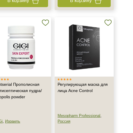
В корзину
В корзину
tserial Прополисная
Регулирующая маска для
тисептическая пудра/
лица Acne Control
opolis powder
Mesopharm Professional
,
Gi
,
Израиль
Россия