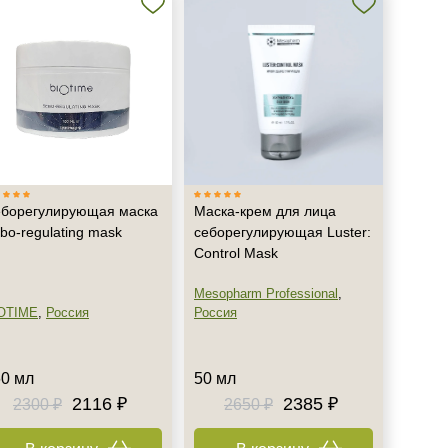
борегулирующая маска
Маска-крем для лица
bo-regulating mask
себорегулирующая Luster:
Control Mask
Mesopharm Professional
,
OTIME
,
Россия
Россия
0 мл
50 мл
2116 ₽
2385 ₽
2300 ₽
2650 ₽