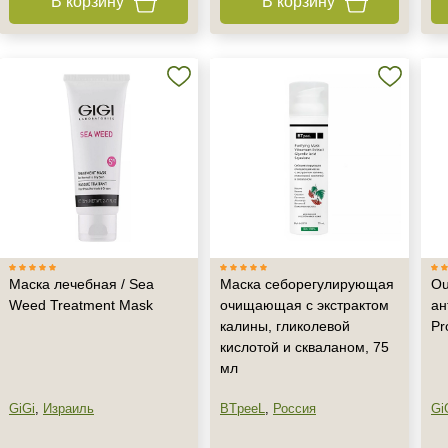
В корзину
В корзину
Не показывать предложение о консультации
+7 (495) 640-58-89
Маска лечебная / Sea
Маска себорегулирующая
Ou
+7 (929) 933-09-89
Weed Treatment Mask
очищающая с экстрактом
ан
калины, гликолевой
Pr
кислотой и скваланом, 75
мл
GiGi
,
Израиль
BTpeeL
,
Россия
Gi