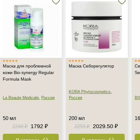
Маска для проблемной
Маска Себорегулятор
Се
кожи Bio-synergy Regular
Se
Formula Mask
KORA Phytocosmetics
,
La Beaute Medicale
,
Россия
Россия
BI
50 мл
200 мл
16
1792 ₽
2029.50 ₽
2240 ₽
2255 ₽