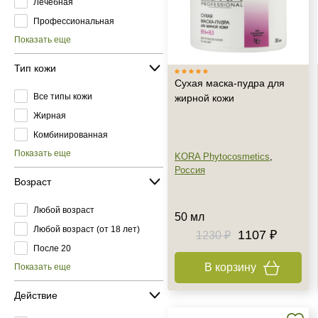
Лечебная
Профессиональная
Показать еще
Тип кожи
Сухая маска-пудра для
Все типы кожи
жирной кожи
Жирная
Комбинированная
Показать еще
KORA Phytocosmetics
,
Россия
Возраст
Любой возраст
50 мл
Любой возраст (от 18 лет)
1107 ₽
1230 ₽
После 20
В корзину
Показать еще
Действие