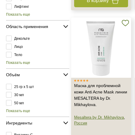
В корзину
Лифтинг
Показать еще
Область применения
Декольте
Лицо
Тело
Показать еще
Объём
Маска для проблемной
25 гр х 5 шт
кожи Anti Acne Mask линии
30 мл
MESALTERA by Dr.
50 мл
Mikhaylova.
Показать еще
Mesaltera by Dr. Mikhaylova
,
Ингредиенты
Россия
Витамин C