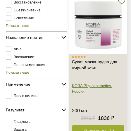
Восстановление
Обезжиривание
Осветление
Показать еще
Назначение против
Акне
Воспаление
Сухая маска-пудра для
Гиперпигментация
жирной кожи
Показать еще
Применение
KORA Phytocosmetics
,
Россия
После пилинга
Результат
200 мл
1836 ₽
2040 ₽
Гладкость
Защита