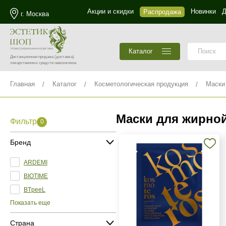
Акции и скидки
Новинки
Д
Распродажа
г. Москва
Каталог
Дистанционная продажа
(доставка)
лекарственных средств невозможна
Главная
Каталог
Косметологическая продукция
Маски
Маски для жирно
Фильтр
0
Бренд
ARDEMI
BIOTIME
BTpeeL
Показать еще
Страна