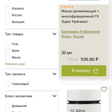
Израиль
Маска увлажняющая с
Россия
многофракционной ГК
Super Hydratant
Франция
Kosmoteros Professionnel
Тип товара
(Paris)
,
Россия
Гель
Крем
30 мл
Маска
536.80 ₽
610 ₽
Показать еще
В корзину
Тип пилинга
Гликолевый
Класс косметики
Домашняя