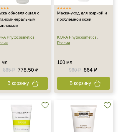
ска обновляющая с
Маска-уход для жирной и
ганоминеральным
проблемной кожи
мплексом
RA Phytocosmetics
,
KORA Phytocosmetics
,
ссия
Россия
 мл
100 мл
778.50 ₽
864 ₽
865 ₽
960 ₽
В корзину
В корзину