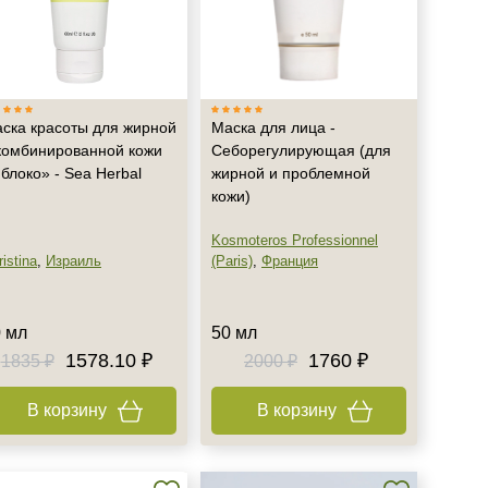
ска красоты для жирной
Маска для лица -
комбинированной кожи
Себорегулирующая (для
блоко» - Sea Herbal
жирной и проблемной
кожи)
Kosmoteros Professionnel
istina
,
Израиль
(Paris)
,
Франция
 мл
50 мл
1578.10 ₽
1760 ₽
1835 ₽
2000 ₽
В корзину
В корзину