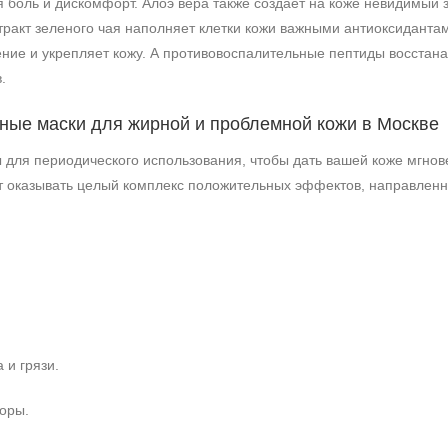
я боль и дискомфорт. Алоэ вера также создает на коже невидимый
тракт зеленого чая наполняет клетки кожи важными антиоксиданта
ние и укрепляет кожу. А противовоспалительные пептиды восстана
.
ые маски для жирной и проблемной кожи в Москве
для периодического использования, чтобы дать вашей коже мгновен
т оказывать целый комплекс положительных эффектов, направленн
 и грязи.
оры.