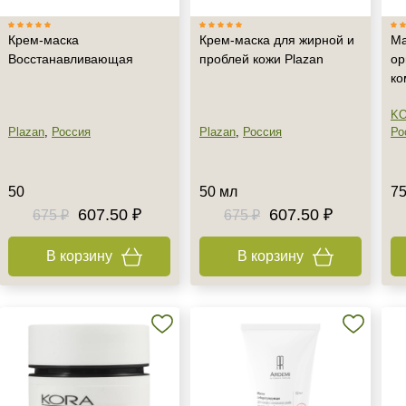
Крем-маска
Крем-маска для жирной и
Ма
Восстанавливающая
проблей кожи Plazan
ор
ко
KO
Plazan
,
Россия
Plazan
,
Россия
Ро
50
50 мл
75
607.50 ₽
607.50 ₽
675 ₽
675 ₽
В корзину
В корзину