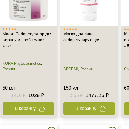
Маска Себорегулятор для
Маска для лица
Ма
жирной и проблемной
себорегулирующая
и 
кожи
«Я
KORA Phytocosmetics
,
Россия
ARDEMI
,
Россия
Chr
50 мл
150 мл
60
1029 ₽
1477.25 ₽
1470 ₽
1555 ₽
В корзину
В корзину