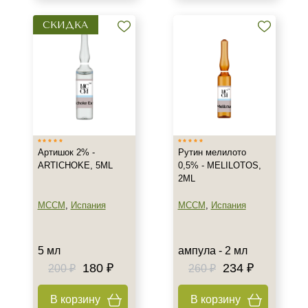
Гель
Коктейль
СКИДКА
Концентрат
Показать еще
Тип кожи
Все типы кожи
Действие
Артишок 2% -
Рутин мелилото
ARTICHOKE, 5ML
0,5% - MELILOTOS,
Восстановление
2ML
Моделирование
MCCM
,
Испания
MCCM
,
Испания
Очищение
Показать еще
5 мл
ампула - 2 мл
Назначение против
180 ₽
234 ₽
200 ₽
260 ₽
Акне
В корзину
В корзину
Алопеция