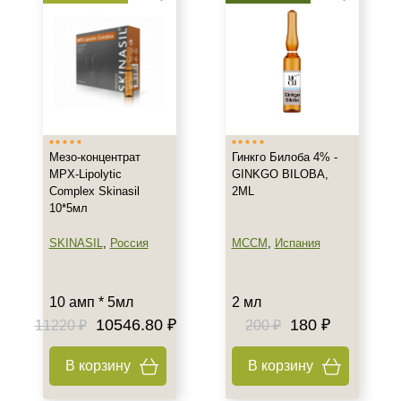
для тела
Липолитические коктейли для
лица
Бренд
AERAZEN Laboratoires
AGT M
Мезо-концентрат
Гинкго Билоба 4% -
AUREVITELLI
MPX-Lipolytic
GINKGO BILOBA,
Complex Skinasil
2ML
Показать еще
10*5мл
Страна
SKINASIL
,
Россия
MCCM
,
Испания
Венгрия
Испания
10 амп * 5мл
2 мл
Италия
10546.80 ₽
180 ₽
11220 ₽
200 ₽
Показать еще
В корзину
В корзину
Тип товара