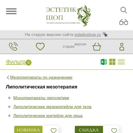
На старую версию сайта
esteticshop.ru
версия
старая
Фильтр
0
Мезопрепараты по назначению
Липолитическая мезотерапия
Монопрепараты липолитики
Фильтр
0
Липолитические мезококтейли для тела
Раздел
Липолитические коктейли для лица
Монопрепараты липолитики
НОВИНКА
СКИДКА
Липолитические мезококтейли