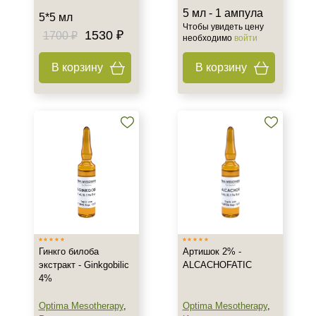
5 мл - 1 ампула
5*5 мл
Чтобы увидеть цену
1530 ₽
1700 ₽
необходимо
войти
В корзину
В корзину
Не показывать предложение о консультации
+7 (495) 640-58-89
+7 (929) 933-09-89
Гинкго билоба
Артишок 2% -
экстракт - Ginkgobilic
ALCACHOFATIC
4%
Optima Mesotherapy
,
Optima Mesotherapy
,