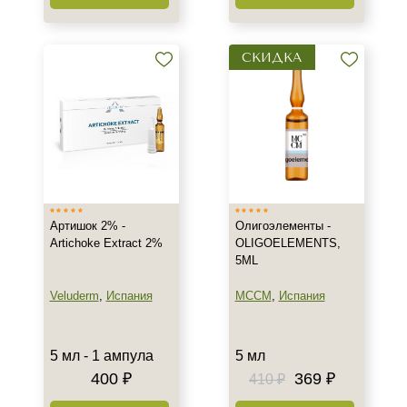
Гиперпигментация
Показать еще
СКИДКА
Результат
Гладкость
Лифтинг
Обновление клеток
Показать еще
Область применения
Артишок 2% -
Олигоэлементы -
Artichoke Extract 2%
OLIGOELEMENTS,
Веки
5ML
Декольте
Veluderm
,
Испания
MCCM
,
Испания
Кожа головы
Показать еще
5 мл - 1 ампула
5 мл
Объём
400 ₽
369 ₽
410 ₽
ампула