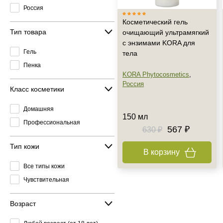
Россия
Косметический гель
Тип товара
очищающий ультрамягкий
с энзимами KORA для
Гель
тела
Пенка
KORA Phytocosmetics
,
Россия
Класс косметики
Домашняя
150 мл
Профессиональная
567 ₽
630 ₽
Тип кожи
В корзину
Все типы кожи
Чувствительная
Возраст