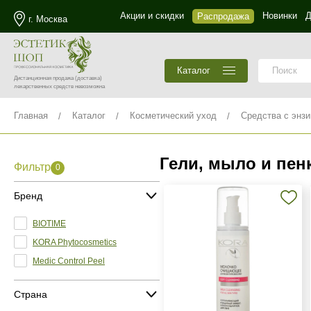
Акции и скидки
Новинки
Д
Распродажа
г. Москва
Каталог
Дистанционная продажа
(доставка)
лекарственных средств невозможна
Главная
Каталог
Косметический уход
Средства с энз
Гели, мыло и пен
Фильтр
0
Бренд
BIOTIME
KORA Phytocosmetics
Medic Control Peel
Страна