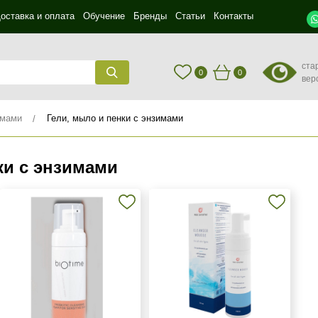
оставка и оплата
Обучение
Бренды
Статьи
Контакты
ста
0
0
вер
имами
Гели, мыло и пенки с энзимами
ки с энзимами