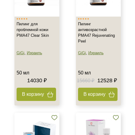
Израиль
Россия
Пилинг для
Пилинг
Тип товара
проблемной кожи
антивозрастной
PMA47 Clear Skin
PMA47 Rejuvenating
Пилинг
Peel
Тип кожи
GiGi
,
Израиль
GiGi
,
Израиль
Жирная
Проблемная
50 мл
50 мл
Увядающая
14030 ₽
12528 ₽
15660 ₽
Назначение против
В корзину
В корзину
Акне
Гиперкератоз
Гиперпигментация
Показать еще