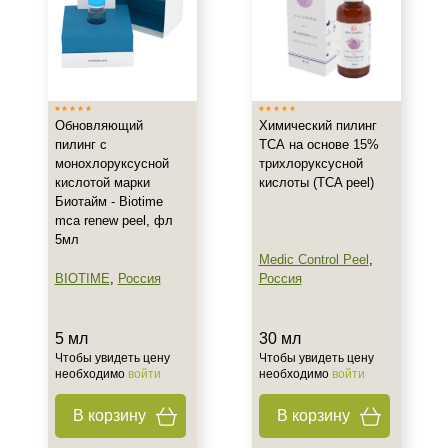
Результат
Обновление клеток
Ровный тон
Сияние
Обновляющий
Химический пилинг
Показать еще
пилинг с
ТСА на основе 15%
монохлоруксусной
трихлоруксусной
Область применения
кислотой марки
кислоты (TCA peel)
Биотайм - Biotime
Лицо
mca renew peel, фл
5мл
Medic Control Peel
,
Объём
BIOTIME
,
Россия
Россия
5 мл
30 мл
5 мл
30 мл
50 мл
Чтобы увидеть цену
Чтобы увидеть цену
необходимо
войти
необходимо
войти
Процедура
В корзину
В корзину
Пилинг