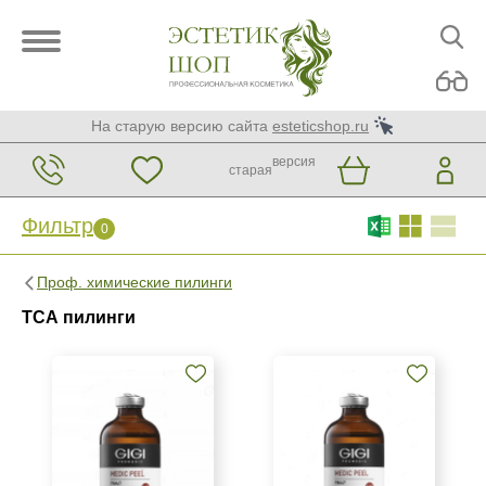
На старую версию сайта
esteticshop.ru
версия
старая
Фильтр
0
Фильтр
0
Проф. химические пилинги
Бренд
ТСА пилинги
BIOTIME
GiGi
Medic Control Peel
Страна